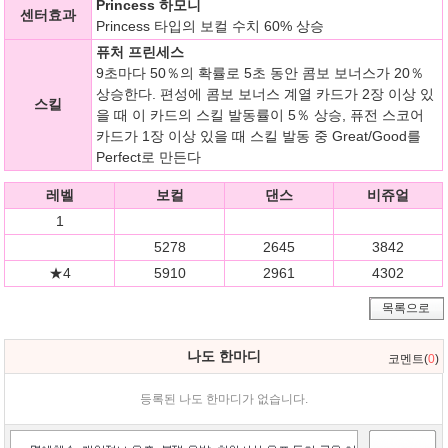
Princess 하모니
센터효과
Princess 타입의 보컬 수치 60% 상승
퓨처 프린세스
9초마다 50％의 확률로 5초 동안 콤보 보너스가 20％
상승한다. 편성에 콤보 보너스 계열 카드가 2장 이상 있
스킬
을 때 이 카드의 스킬 발동률이 5％ 상승, 퓨전 스코어
카드가 1장 이상 있을 때 스킬 발동 중 Great/Good를
Perfect로 만든다
레벨
보컬
댄스
비쥬얼
1
5278
2645
3842
★4
5910
2961
4302
목록으로
나도 한마디
코멘트(
0
)
등록된 나도 한마디가 없습니다.