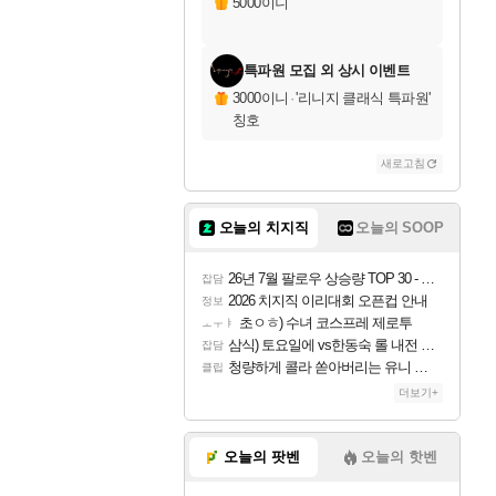
5000이니
특파원 모집 외 상시 이벤트
3000이니
·
'리니지 클래식 특파원'
칭호
새로고침
오늘의 치지직
오늘의 SOOP
26년 7월 팔로우 상승량 TOP 30 - 월간 치지직
잡담
2026 치지직 이리대회 오픈컵 안내
정보
초ㅇㅎ) 수녀 코스프레 제로투
ㅗㅜㅑ
삼식) 토요일에 vs한동숙 롤 내전 예정
잡담
청량하게 콜라 쏟아버리는 유니 ㅋㅋㅋ
클립
더보기+
오늘의 팟벤
오늘의 핫벤