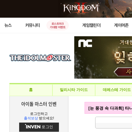
로스트아크
뉴스
커뮤니티
게임캘린더
게이머존
기대평 이벤트
홈
밀리시타 가이드
데레스테 가이드
아이돌 마스터 인벤
[눈 풍경 속 다과회] 
로그인하고
출석보상
받으세요!
로그인