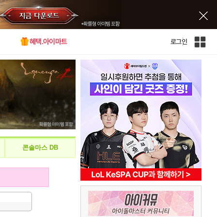
혜택.아이마트
로그인
인
벤
전
체
사
이
트
맵
콘솔마스 DB