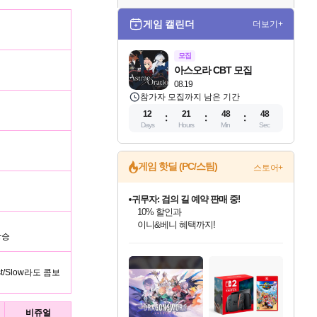
게임 캘린더
더보기+
모집
아스오라 CBT 모집
08.19
참가자 모집까지 남은 기간
12
21
48
47
Days
Hours
Min
Sec
게임 핫딜 (PC/스팀)
스토어+
비스트 오브 리인카네이션 정식 출시!
게임프릭 신작 IP
네이버 혜택가와 함께 예약하세요!
상승
드래곤소드: 어웨이크닝 입점!
문명 7 특별 할인!
귀무자: 검의 길 예약 판매 중!
커세어 코브 출시 기념 할인!
더 렐릭 퍼스트 가디언 정식 출시
베데스다 40주년 기념 할인 중!
마블 투혼 파이팅 소울즈 예약 판매 중!
캡콤 프렌차이즈 할인 진행 중!
캡콤 일부 상품 상시 할인
스타워즈 은하계 레이서
로블록스 기프트 카드 공식 입점
스팀으로 만나는 드래곤소드!
조선&고려 DLC 출시 예정
10% 할인과
해적'섬'을 발전시키자!
설화x하드코어 액션!
베데스다의 명작들을
마블 히어로 총 출동&화려한 격투!
몬헌, 바하 등 인기 IP를
몬헌 와일즈 & 드래곤즈 도그마2
인벤게임즈에서 10% 추가 적립
Robux를 가장 안전하고
네이버혜택과 함께 만나보세요!
50%할인&추가 적립까지!
이니&베니 혜택까지!
할인&네이버혜택으로 만나보세요!
네이버페이 혜택과 만나보세요!
40주년 프로모션으로 만나보세요!
네이버 포인트 혜택까지!
할인가에 만나보세요!
일부 에디션 상시 할인!
혜택으로 예약 판매 중
편안하게 충전하세요
t/Slow라도 콤보
비쥬얼