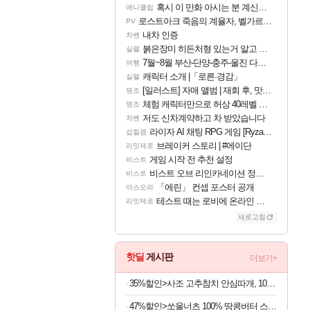
혹시 이 만화 아시는 분 계신가요
애니클립
로스트아크 죽음의 계율자, 벨가르딘 티저
PV
내차 인증
차벤
붉은장미 히든처형 있는거 알고 있었음?
실팰
7월~8월 부산-단양-충주-울진 다녀왔어요~
여행
캐릭터 소개 |「로른·경감」
실팰
[일러스트] 자매 앨범 | 재회 후, 맛집에서
명조
체험 캐릭터만으로 허상 40레벨 하이와티아 5분 컷!｜에이메스·린네·모니에 명함
명조
저도 신차계약하고 차 받았습니다
차벤
라이자 AI 채팅 RPG 게임 [RyzaChat: AI] 공개
섭컬겜
브레이커 스토리 | #에이단
리밋제로
게임 시작 전 추천 설정
비스트
비스트 오브 리인카네이션 정보/공략글 모음
비스트
「에린」 컨셉 포스터 공개
아스오라
테스트 때는 로비에 온라인 기능이 있는데
리밋제로
새로고침
핫딜
게시판
더보기+
35%할인>사조 고추참치 안심따개, 100g, 10개
47%할인>쏘울너츠 100% 땅콩버터 스무스, 500g, 2개