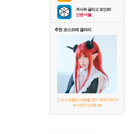
주사위 굴리고 포인트!
인벤 마블
추천 코스프레 갤러리
그 비스크돌은 사랑을 한다 코마 키타가
와 마린 리즈큥 ver