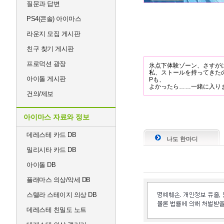
질문과 답변
PS4(콘솔) 아이마스
라운지 모집 게시판
친구 찾기 게시판
프로덕션 광장
氷点下体験ゾーン、さすが
私、ストールを持ってきた
아이돌 게시판
Pも、
よかったら……一緒に入り
건의/제보
아이마스 자료와 정보
데레스테 카드 DB
나도 한마디
밀리시타 카드 DB
아이돌 DB
플래마스 의상/악세 DB
스텔라 스테이지 의상 DB
데레스테 친밀도 노트