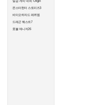
일곱 개의 대죄: Origin
몬스터헌터 스토리즈3
바이오하자드 레퀴엠
드래곤 퀘스트7
풋볼 매니저26