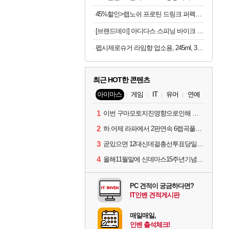
45%할인>랩노쉬 프로틴 드링크 퍼펙트 솔티드카라멜, 350ml, 24개
[브랜드데이] 아디다스 스피닝 바이크 C-21x 실내 자전거 스핀 헬스 사이클 유산소 운동기구 홈트
펩시제로슈거 라임향 업소용, 245ml, 30개
최근 HOT한 콘텐츠
아이마스
게임
IT
유머
연예
1
이번 구마모토지진영향으로인해 아이돌 커뮤니케이션 매일 게시물이 중단된다고하네요ㅠ
2
하.어제 라파에서 2판연속 6렙곡풀콤못했네요.
3
곧있으면 12대신데걸총선투표당일이네요.
4
올해11월말에 신데마스15주년기념 라이브를 하네요
PC 견적이 궁금하다면?
IT인벤 견적게시판
매일매일,
인벤 출석체크!