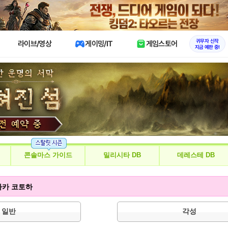
X
귀무자 신작
라이브/영상
게이밍/IT
게임스토어
지금 예판 중!
콘솔마스 가이드
밀리시타 DB
데레스테 DB
타나카 코토하
일반
각성