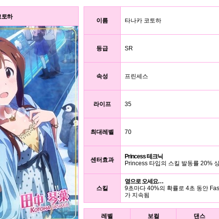
코토하
이름
타나카 코토하
등급
SR
속성
프린세스
라이프
35
최대레벨
70
Princess 테크닉
센터효과
Princess 타입의 스킬 발동률 20% 
옆으로 오세요…
스킬
9초마다 40%의 확률로 4초 동안 Fas
가 지속됨
레벨
보컬
댄스