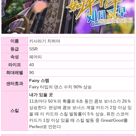
이름
키사라기 치하야
등급
SSR
속성
페어리
라이프
40
최대레벨
90
Fairy 스텝
센터효과
Fairy 타입의 댄스 수치 90% 상승
내가 있을 곳
11초마다 50％의 확률로 6초 동안 콤보 보너스가 26％
상승한다. 편성에 콤보 보너스 계열 카드가 2장 이상 있
스킬
을 때 이 카드의 스킬 발동률이 5％ 상승, 퓨전 스코어
카드가 1장 이상 있을 때 스킬 발동 중 Great/Good를
Perfect로 만든다