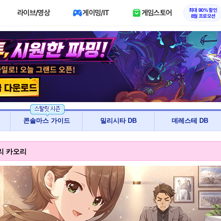
최대 90% 할인
라이브/영상
게이밍/IT
게임스토어
8월 프로모션
콘솔마스 가이드
밀리시타 DB
데레스테 DB
모리 카오리