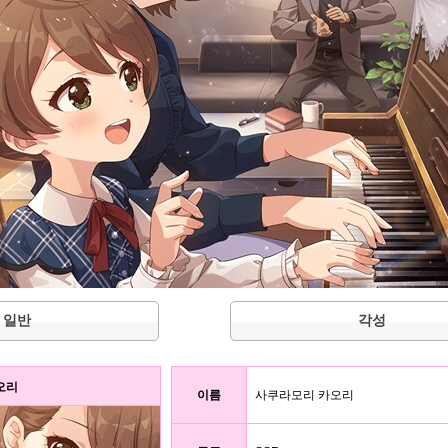
일반
각성
카오리
이름
사쿠라모리 카오리