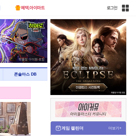
혜택.아이마트
로그인
인
벤
전
체
사
이
트
맵
콘솔마스 DB
게임 캘린더
더보기+