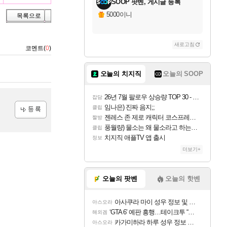
SOOP 팟벤, 게시글 등록
5000이니
목록으로
새로고침
코멘트(
0
)
오늘의 치지직
오늘의 SOOP
26년 7월 팔로우 상승량 TOP 30 - 월간 치지직
잡담
임나은) 진짜 음지;;
클립
젠레스 존 제로 캐릭터 코스프레한 꽁주
짤방
등록
풍월량) 물소는 왜 물소라고 하는거야? 아! 그만 ㅋㅋ 알았어 ㅋㅋ
클립
치지직 애플TV 앱 출시
정보
더보기+
오늘의 팟벤
오늘의 핫벤
아사쿠라 마이 성우 정보 및 주요 필모
아스오라
‘GTA 6’ 예판 흥행…테이크투 “내부 예상 크게 넘어”
해외겜
카가미하라 하루 성우 정보 및 주요 필모
아스오라