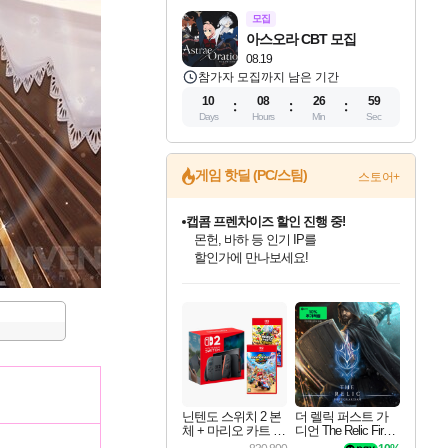
모집
아스오라 CBT 모집
08.19
참가자 모집까지 남은 기간
10
08
26
58
Days
Hours
Min
Sec
게임 핫딜 (PC/스팀)
스토어+
캡콤 프렌차이즈 할인 진행 중!
몬헌, 바하 등 인기 IP를
할인가에 만나보세요!
인벤게임즈 8월 특별 할인!
드래곤소드: 어웨이크닝 입점!
문명 7 특별 할인!
마블 투혼 파이팅 소울즈 정식출시!
귀무자: 검의 길 예약 판매 중!
비스트 오브 리인카네이션 정식 출시!
커세어 코브 출시 기념 할인!
더 렐릭 퍼스트 가디언 정식 출시
베데스다 40주년 기념 할인 중!
캡콤 일부 상품 상시 할인
스타워즈 은하계 레이서
로블록스 기프트 카드 공식 입점
인기 퍼블리셔 모음!
스팀으로 만나는 드래곤소드!
조선&고려 DLC 출시 예정
마블 히어로 총 출동&화려한 격투!
10% 할인과
게임프릭 신작 IP
해적'섬'을 발전시키자!
설화x하드코어 액션!
베데스다의 명작들을
몬헌 와일즈 & 드래곤즈 도그마2
인벤게임즈에서 10% 추가 적립
Robux를 가장 안전하고
최대 90% 할인가를 만나보세요!
네이버혜택과 함께 만나보세요!
50%할인&추가 적립까지!
네이버 포인트 혜택까지!
이니&베니 혜택까지!
네이버 혜택가와 함께 예약하세요!
할인&네이버혜택으로 만나보세요!
네이버페이 혜택과 만나보세요!
40주년 프로모션으로 만나보세요!
일부 에디션 상시 할인!
혜택으로 예약 판매 중
편안하게 충전하세요
닌텐도 스위치 2 본
더 렐릭 퍼스트 가
체 + 마리오 카트 월
디언 The Relic First
드 + 슈퍼 마리오 파
Guardian