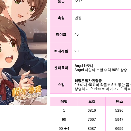
등급
SSR
속성
엔젤
라이프
40
최대레벨
90
Angel 하모니
센터효과
Angel 타입의 보컬 수치 90% 상승
허밍은 절찬 진행중
스킬
9초마다 40％의 확률로 5초 동안 콤
상승하고, Perfect로 라이프가 1 회복
레벨
보컬
댄스
1
6816
5286
90
7667
5947
90 ★4
8587
6659