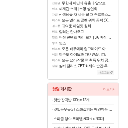
무한대 아난타 유출과 앞으로의 예상 (루머)
섭컬겜
세계관 소개 | 소명 상인회
명조
선생님들 차 시동 끌 때 꾸르륵소리나는데
차벤
모든 엘리트 골렘 위치 공략 (30개) - 방랑 결투가
비스트
귀여운 아일릿 원희
걸그룹
힐러는 안나오고
명조
버전 콘텐츠 미리 보기 | 3.6 버전 「신기루 속 등불 그림자, 속세에 깃든 검의 결심」이 8월 20일에 업데이트됩니다!
명조
명조
명조
모든 바우에라 업그레이드 아이템 획득 위치 공략 (89개)
비스트
제주도 아이들과 다녀왔습니다.
여행
모든 요리/작물 책 획득 위치 공략 (36개) - 미식가 도전과제
비스트
실버 팰리스 CBT 화제의 순간·후기 모음
실팰
새로고침
핫딜
게시판
더보기+
햇반 잡곡밥 130g x 12개
맛있는우유GT 소화잘되는 배안아픈 저지방우유 180ml x 48개
스파클 생수 무라벨 500ml x 200개