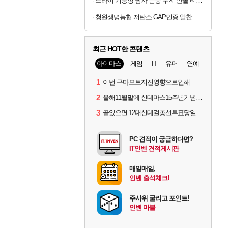
드라이 기능성 남자 운동 무지 반팔 티셔츠 빅사이즈
청원생명농협 저탄소 GAP인증 알찬미 특등급 10kg
최근 HOT한 콘텐츠
아이마스
게임
IT
유머
연예
1
이번 구마모토지진영향으로인해 아이돌 커뮤니케이션 매일 게시물이 중단된다고하네요ㅠ
2
올해11월말에 신데마스15주년기념 라이브를 하네요
3
곧있으면 12대신데걸총선투표당일이네요.
PC 견적이 궁금하다면?
IT인벤 견적게시판
매일매일,
인벤 출석체크!
주사위 굴리고 포인트!
인벤 마블