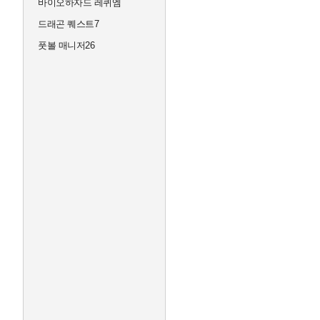
바이오하자드 레퀴엠
드래곤 퀘스트7
풋볼 매니저26