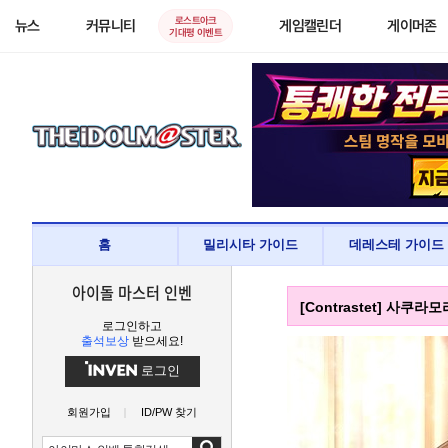
로스트아크
뉴스
커뮤니티
게임캘린더
게이머존
기대평 이벤트
홈
밀리시타 가이드
데레스테 가이드
아이돌 마스터 인벤
[Contrastet] 사쿠라
로그인하고
출석보상
받으세요!
로그인
회원가입
ID/PW 찾기