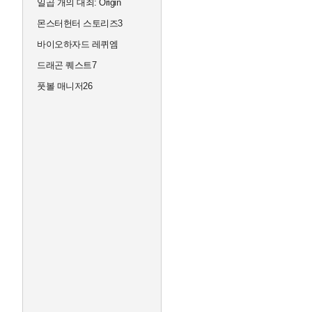
일곱 개의 대죄: Origin
몬스터헌터 스토리즈3
바이오하자드 레퀴엠
드래곤 퀘스트7
풋볼 매니저26