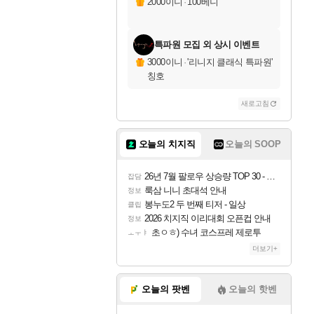
2000이니
·
100베니
특파원 모집 외 상시 이벤트
3000이니
·
'리니지 클래식 특파원'
칭호
새로고침
오늘의 치지직
오늘의 SOOP
26년 7월 팔로우 상승량 TOP 30 - 월간 치지직
잡담
룩삼 니니 초대석 안내
정보
봉누도2 두 번째 티저 - 일상
클립
2026 치지직 이리대회 오픈컵 안내
정보
초ㅇㅎ) 수녀 코스프레 제로투
ㅗㅜㅑ
더보기+
오늘의 팟벤
오늘의 핫벤