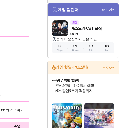
게임 캘린더
더보기+
모집
아스오라 CBT 모집
08.19
참가자 모집까지 남은 기간
12
09
03
03
Days
Hours
Min
Sec
게임 핫딜 (PC/스팀)
스토어+
문명 7 특별 할인!
조선&고려 DLC 출시 예정
50%할인&추가 적립까지!
승
인벤게임즈 8월 특별 할인!
드래곤소드: 어웨이크닝 입점!
귀무자: 검의 길 예약 판매 중!
비스트 오브 리인카네이션 정식 출시!
커세어 코브 출시 기념 할인!
더 렐릭 퍼스트 가디언 정식 출시
베데스다 40주년 기념 할인 중!
마블 투혼 파이팅 소울즈 예약 판매 중!
캡콤 프렌차이즈 할인 진행 중!
캡콤 일부 상품 상시 할인
스타워즈 은하계 레이서
로블록스 기프트 카드 공식 입점
인기 퍼블리셔 모음!
스팀으로 만나는 드래곤소드!
10% 할인과
게임프릭 신작 IP
해적'섬'을 발전시키자!
설화x하드코어 액션!
베데스다의 명작들을
마블 히어로 총 출동&화려한 격투!
몬헌, 바하 등 인기 IP를
몬헌 와일즈 & 드래곤즈 도그마2
인벤게임즈에서 10% 추가 적립
Robux를 가장 안전하고
최대 90% 할인가를 만나보세요!
네이버혜택과 함께 만나보세요!
이니&베니 혜택까지!
네이버 혜택가와 함께 예약하세요!
할인&네이버혜택으로 만나보세요!
네이버페이 혜택과 만나보세요!
40주년 프로모션으로 만나보세요!
네이버 포인트 혜택까지!
할인가에 만나보세요!
일부 에디션 상시 할인!
혜택으로 예약 판매 중
편안하게 충전하세요
fect의 스코어가
비쥬얼