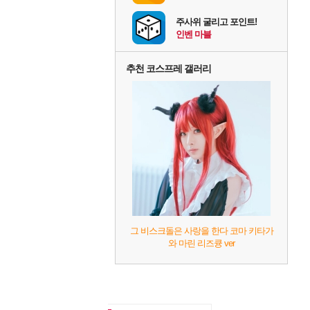
주사위 굴리고 포인트!
인벤 마블
추천 코스프레 갤러리
그 비스크돌은 사랑을 한다 코마 키타가
와 마린 리즈큥 ver