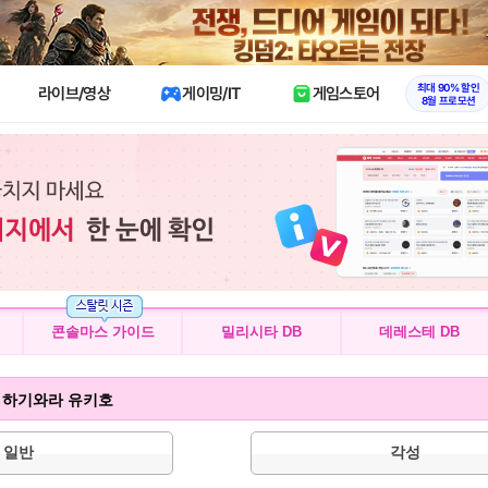
X
최대 90% 할인
라이브/영상
게이밍/IT
게임스토어
8월 프로모션
콘솔마스 가이드
밀리시타 DB
데레스테 DB
g!] 하기와라 유키호
일반
각성