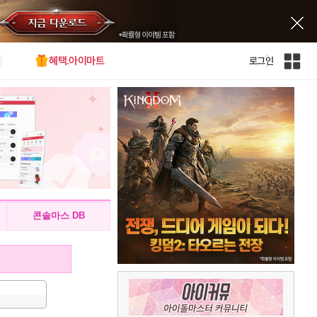
혜택.아이마트
로그인
인
벤
전
체
사
이
트
맵
콘솔마스 DB