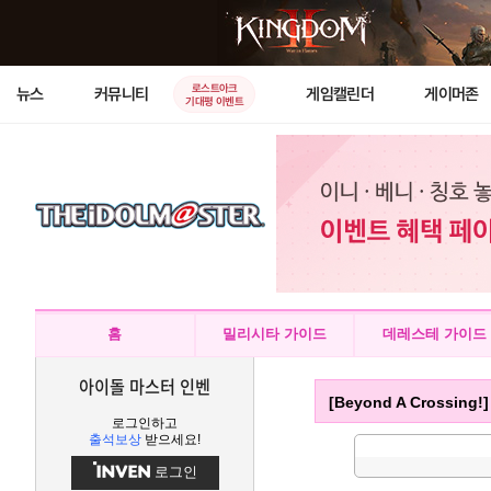
로스트아크
뉴스
커뮤니티
게임캘린더
게이머존
기대평 이벤트
홈
밀리시타 가이드
데레스테 가이드
아이돌 마스터 인벤
[Beyond A Crossin
로그인하고
출석보상
받으세요!
로그인