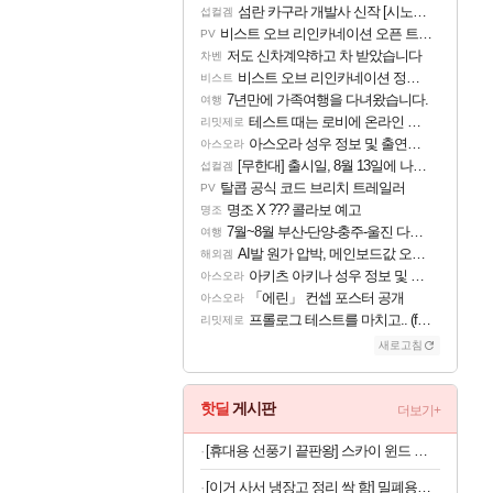
섬란 카구라 개발사 신작 [시노비 넥서스] 연내 출시 예정
섭컬겜
비스트 오브 리인카네이션 오픈 트레일러
PV
저도 신차계약하고 차 받았습니다
차벤
비스트 오브 리인카네이션 정보/공략글 모음
비스트
7년만에 가족여행을 다녀왔습니다.
여행
테스트 때는 로비에 온라인 기능이 있는데
리밋제로
아스오라 성우 정보 및 출연작 모음
아스오라
[무한대] 출시일, 8월 13일에 나오나
섭컬겜
탈콥 공식 코드 브리치 트레일러
PV
명조 X ??? 콜라보 예고
명조
7월~8월 부산-단양-충주-울진 다녀왔어요~
여행
AI발 원가 압박, 메인보드값 오르나
해외겜
아키츠 아키나 성우 정보 및 주요 필모
아스오라
「에린」 컨셉 포스터 공개
아스오라
프롤로그 테스트를 마치고.. (feat. 리아)
리밋제로
새로고침
핫딜
게시판
더보기+
[휴대용 선풍기 끝판왕] 스카이 윈드 와이드 빅팬 접이식 선풍기
[이거 사서 냉장고 정리 싹 함] 밀폐용기 20종 세트