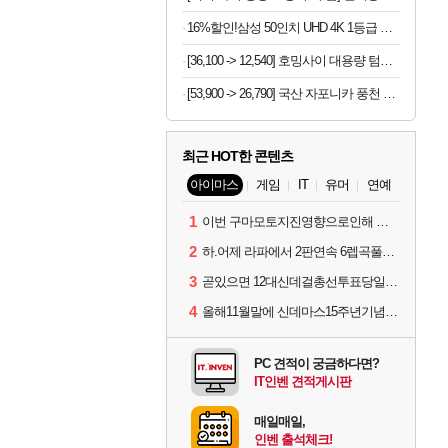
16%할인!삼성 50인치 UHD 4K 1등급 비즈니스TV LH50BEFHLGFXKR 스탠드형
[36,100 -> 12,540] 호밍사이 대용량 텀블러 304스텐
[53,900 -> 26,790] 국산 자포니카 풍천 민물장어 1kg (손질 후 600g)
최근 HOT한 콘텐츠
아이마스
게임
IT
유머
연예
1
이번 구마모토지진영향으로인해 아이돌 커뮤니케이션 매일 게시물이 중단된다고하네요ㅠ
2
하.어제 라파에서 2판연속 6렙곡풀콤못했네요.
3
곧있으면 12대신데걸총선투표당일이네요.
4
올해11월말에 신데마스15주년기념 라이브를 하네요
PC 견적이 궁금하다면?
IT인벤 견적게시판
매일매일,
인벤 출석체크!