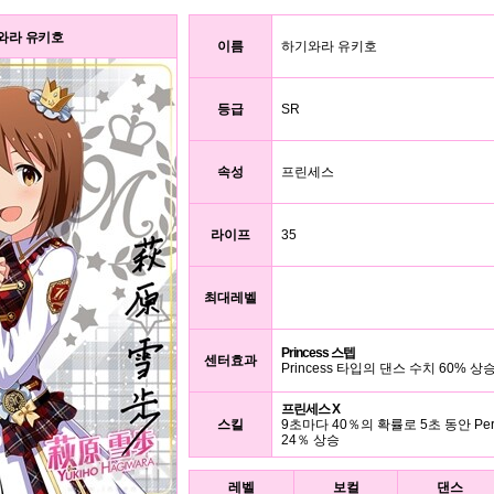
 하기와라 유키호
이름
하기와라 유키호
등급
SR
속성
프린세스
라이프
35
최대레벨
Princess 스텝
센터효과
Princess 타입의 댄스 수치 60% 상
프린세스 X
스킬
9초마다 40％의 확률로 5초 동안 Per
24％ 상승
레벨
보컬
댄스