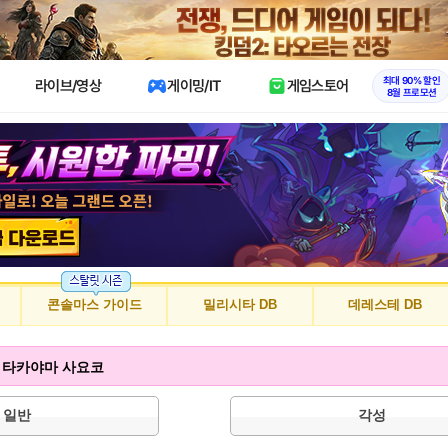
X
최대 90% 할인
라이브/영상
게이밍/IT
게임스토어
8월 프로모션
콘솔마스 가이드
밀리시타 DB
데레스테 DB
g!] 타카야마 사요코
일반
각성