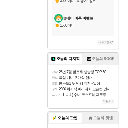
3000이니
·
'여행자' 칭호
썬데이 예측 이벤트
1500이니
새로고침
오늘의 치지직
오늘의 SOOP
26년 7월 팔로우 상승량 TOP 30 - 월간 치지직
잡담
룩삼 니니 초대석 안내
정보
봉누도2 두 번째 티저 - 일상
클립
2026 치지직 이리대회 오픈컵 안내
정보
초ㅇㅎ) 수녀 코스프레 제로투
ㅗㅜㅑ
더보기+
오늘의 팟벤
오늘의 핫벤