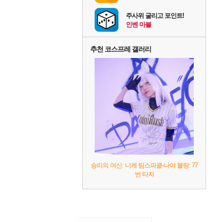
주사위 굴리고 포인트!
인벤 마블
추천 코스프레 갤러리
승리의 여신: 니케 팀스파클-나야 블랑: 77
번 타자