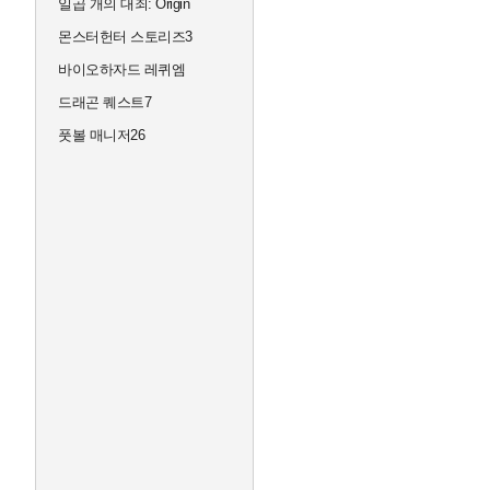
일곱 개의 대죄: Origin
몬스터헌터 스토리즈3
바이오하자드 레퀴엠
드래곤 퀘스트7
풋볼 매니저26