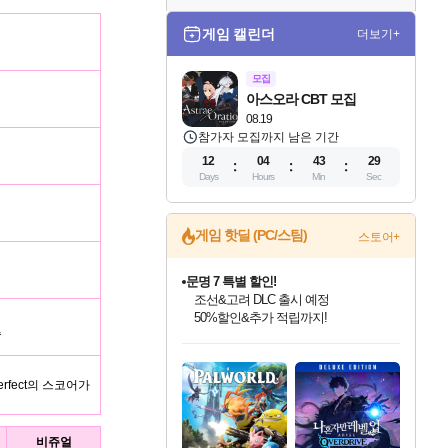
게임 캘린더
더보기+
모집
아스오라 CBT 모집
08.19
참가자 모집까지 남은 기간
12
04
43
28
Days
Hours
Min
Sec
게임 핫딜 (PC/스팀)
스토어+
귀무자: 검의 길 예약 판매 중!
10% 할인과
이니&베니 혜택까지!
승
인벤게임즈 8월 특별 할인!
드래곤소드: 어웨이크닝 입점!
문명 7 특별 할인!
비스트 오브 리인카네이션 정식 출시!
커세어 코브 출시 기념 할인!
더 렐릭 퍼스트 가디언 정식 출시
베데스다 40주년 기념 할인 중!
마블 투혼 파이팅 소울즈 예약 판매 중!
캡콤 프렌차이즈 할인 진행 중!
캡콤 일부 상품 상시 할인
스타워즈 은하계 레이서
로블록스 기프트 카드 공식 입점
인기 퍼블리셔 모음!
스팀으로 만나는 드래곤소드!
조선&고려 DLC 출시 예정
게임프릭 신작 IP
해적'섬'을 발전시키자!
설화x하드코어 액션!
베데스다의 명작들을
마블 히어로 총 출동&화려한 격투!
몬헌, 바하 등 인기 IP를
몬헌 와일즈 & 드래곤즈 도그마2
인벤게임즈에서 10% 추가 적립
Robux를 가장 안전하고
최대 90% 할인가를 만나보세요!
네이버혜택과 함께 만나보세요!
50%할인&추가 적립까지!
네이버 혜택가와 함께 예약하세요!
할인&네이버혜택으로 만나보세요!
네이버페이 혜택과 만나보세요!
40주년 프로모션으로 만나보세요!
네이버 포인트 혜택까지!
할인가에 만나보세요!
일부 에디션 상시 할인!
혜택으로 예약 판매 중
편안하게 충전하세요
rfect의 스코어가
비쥬얼