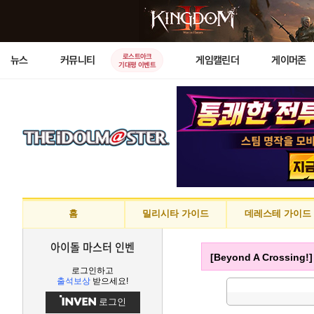
로스트아크
뉴스
커뮤니티
게임캘린더
게이머존
기대평 이벤트
홈
밀리시타 가이드
데레스테 가이드
아이돌 마스터 인벤
[Beyond A Crossin
로그인하고
출석보상
받으세요!
로그인