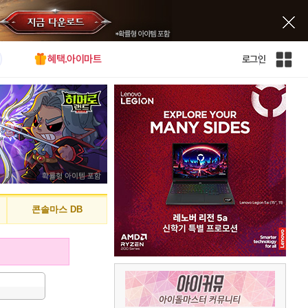
혜택.아이마트
로그인
인
벤
전
체
사
이
트
맵
콘솔마스 DB