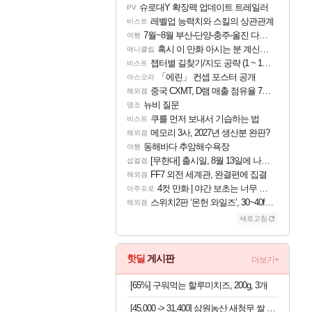
슈로대Y 확장팩 업데이트 트레일러
PV
레벨업 능력치와 스킬의 상관관계
비스트
7월~8월 부산-단양-충주-울진 다녀왔어요~
여행
혹시 이 만화 아시는 분 계신가요
애니클립
챕터별 길찾기/지도 공략 (1 ~ 12장)
비스트
「에린」 컨셉 포스터 공개
아스오라
중국 CXMT, D램 매출 점유율 7%…글로벌 4위로 부상
해외겜
뉴비 질문
명조
쿠를 먼저 보내서 기습하는 법
비스트
메모리 3사, 2027년 생산분 완판?
해외겜
동해바다 추암해수욕장
여행
[무한대] 출시일, 8월 13일에 나오나
섭컬겜
FF7 외전 세계관, 완결편에 집결
해외겜
4컷 만화 | 야간 보초는 너무 힘들어
아주프로
스위치2판 ‘몬헌 와일즈’, 30~40fps 목표 추정
해외겜
새로고침
핫딜
게시판
더보기+
[65%] 구워먹는 할루미치즈, 200g, 3개
[45,000 -> 31,400] 삼원농산 새청무 쌀 상등급 10kg