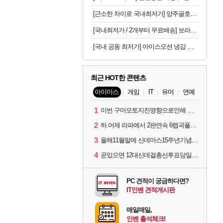
[근소한 차이로 국내최저가] 양주골호랑떡 문어발소떡 1kg
[국내최저가 / 2개부터 무료배송] 보라톡스 보라효소101 곡물발효효소 프로바이오틱스 30포
[국내 공동 최저가] 아이스오션 냉감 홑이불 100x150
최근 HOT한 콘텐츠
아이마스
게임
IT
유머
연예
1
이번 구마모토지진영향으로인해 아이돌 커뮤니케이션 매일 게시물이 중단된다고하네요ㅠ
2
하.어제 라파에서 2판연속 6렙곡풀콤못했네요.
3
올해11월말에 신데마스15주년기념 라이브를 하네요
4
곧있으면 12대신데걸총선투표당일이네요.
PC 견적이 궁금하다면?
IT인벤 견적게시판
매일매일,
인벤 출석체크!