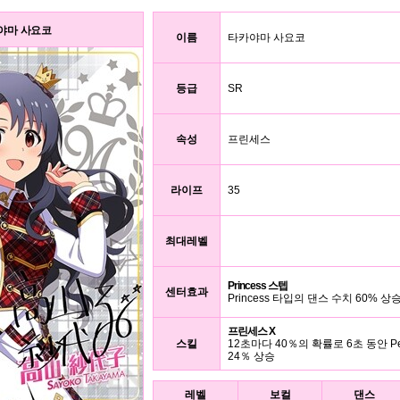
 타카야마 사요코
이름
타카야마 사요코
등급
SR
속성
프린세스
라이프
35
최대레벨
Princess 스텝
센터효과
Princess 타입의 댄스 수치 60% 상
프린세스 X
스킬
12초마다 40％의 확률로 6초 동안 Pe
24％ 상승
레벨
보컬
댄스