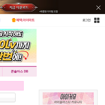
혜택.아이마트
로그인
인
벤
전
체
사
이
트
맵
콘솔마스 DB