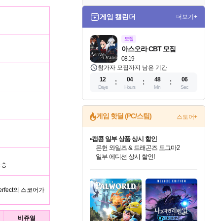
게임 캘린더
더보기+
모집
아스오라 CBT 모집
08.19
참가자 모집까지 남은 기간
12
04
48
05
Days
Hours
Min
Sec
캡콤 일부 상품 상시 할인
게임 핫딜 (PC/스팀)
스토어+
몬헌 와일즈 & 드래곤즈 도그마2
일부 에디션 상시 할인!
스타워즈 은하계 레이서
인벤게임즈에서 10% 추가 적립
혜택으로 예약 판매 중
상승
인벤게임즈 8월 특별 할인!
드래곤소드: 어웨이크닝 입점!
문명 7 특별 할인!
귀무자: 검의 길 예약 판매 중!
비스트 오브 리인카네이션 정식 출시!
커세어 코브 출시 기념 할인!
더 렐릭 퍼스트 가디언 정식 출시
베데스다 40주년 기념 할인 중!
마블 투혼 파이팅 소울즈 예약 판매 중!
캡콤 프렌차이즈 할인 진행 중!
로블록스 기프트 카드 공식 입점
인기 퍼블리셔 모음!
스팀으로 만나는 드래곤소드!
조선&고려 DLC 출시 예정
10% 할인과
게임프릭 신작 IP
해적'섬'을 발전시키자!
설화x하드코어 액션!
베데스다의 명작들을
마블 히어로 총 출동&화려한 격투!
몬헌, 바하 등 인기 IP를
Robux를 가장 안전하고
최대 90% 할인가를 만나보세요!
네이버혜택과 함께 만나보세요!
50%할인&추가 적립까지!
이니&베니 혜택까지!
네이버 혜택가와 함께 예약하세요!
할인&네이버혜택으로 만나보세요!
네이버페이 혜택과 만나보세요!
40주년 프로모션으로 만나보세요!
네이버 포인트 혜택까지!
할인가에 만나보세요!
편안하게 충전하세요
rfect의 스코어가
비쥬얼