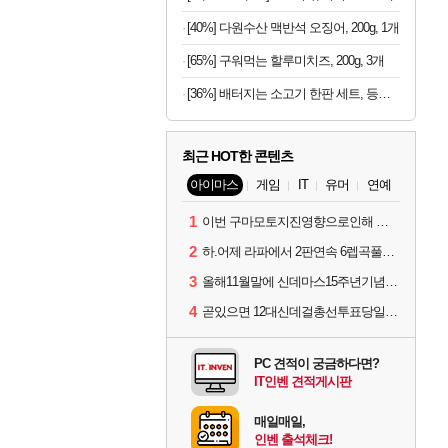
[40%] 다원수산 맥반석 오징어, 200g, 1개
[65%] 구워먹는 할루미치즈, 200g, 3개
[36%] 배터지는 소고기 한판 세트, 등심살 300g + 살치살 200g + 부채살 200g + 갈비살 200g + 우삼겹 300g, 1.2kg, 1세트
최근 HOT한 콘텐츠
아이마스
게임
IT
유머
연예
1
이번 구마모토지진영향으로인해 아이돌 커뮤니케이션 매일 게시물이 중단된다고하네요ㅠ
2
하.어제 라파에서 2판연속 6렙곡풀콤못했네요.
3
올해11월말에 신데마스15주년기념 라이브를 하네요
4
곧있으면 12대신데걸총선투표당일이네요.
PC 견적이 궁금하다면?
IT인벤 견적게시판
매일매일,
인벤 출석체크!