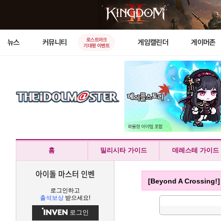
로스트아크
뉴스
커뮤니티
게임캘린더
게이머존
기대평 이벤트
홈
밀리시타 가이드
데레스테 가이드
아이돌 마스터 인벤
[Beyond A Crossin
로그인하고
출석보상
받으세요!
로그인