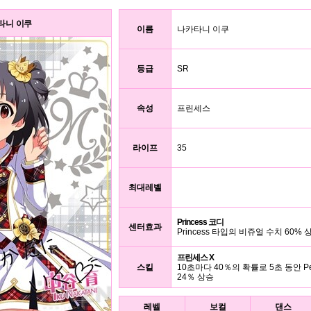
나카타니 이쿠
이름
나카타니 이쿠
등급
SR
속성
프린세스
라이프
35
최대레벨
Princess 코디
센터효과
Princess 타입의 비쥬얼 수치 60% 
프린세스 X
스킬
10초마다 40％의 확률로 5초 동안 Pe
24％ 상승
레벨
보컬
댄스