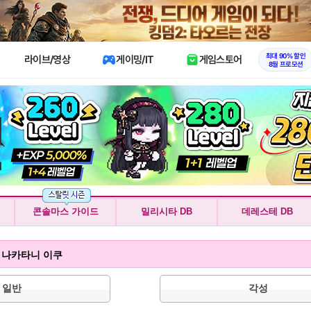
X
최대 90% 할인
라이브/영상
게이밍/IT
게임스토어
8월 프로모션
콘솔마스 가이드
밀리시타 DB
데레스테 DB
g!] 나카타니 이쿠
일반
각성