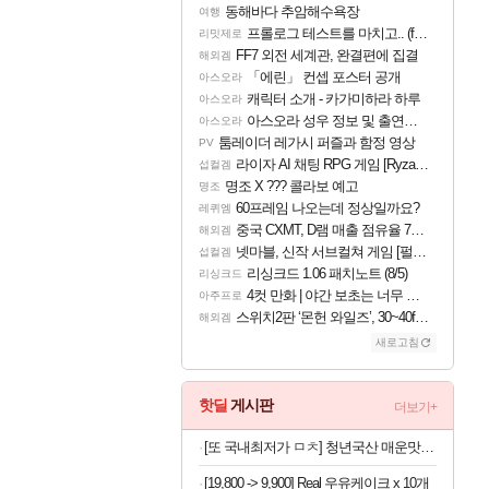
동해바다 추암해수욕장
여행
프롤로그 테스트를 마치고.. (feat. 리아)
리밋제로
FF7 외전 세계관, 완결편에 집결
해외겜
「에린」 컨셉 포스터 공개
아스오라
캐릭터 소개 - 카가미하라 하루
아스오라
아스오라 성우 정보 및 출연작 모음
아스오라
툼레이더 레가시 퍼즐과 함정 영상
PV
라이자 AI 채팅 RPG 게임 [RyzaChat: AI] 공개
섭컬겜
명조 X ??? 콜라보 예고
명조
60프레임 나오는데 정상일까요?
레퀴엠
중국 CXMT, D램 매출 점유율 7%…글로벌 4위로 부상
해외겜
넷마블, 신작 서브컬쳐 게임 [펄 인 블루] 티저 사이트 오픈
섭컬겜
리싱크드 1.06 패치노트 (8/5)
리싱크드
4컷 만화 | 야간 보초는 너무 힘들어
아주프로
스위치2판 ‘몬헌 와일즈’, 30~40fps 목표 추정
해외겜
새로고침
핫딜
게시판
더보기+
[또 국내최저가 ㅁㅊ] 청년국산 매운맛 굵은 고춧가루 1kg
[19,800 -> 9,900] Real 우유케이크 x 10개