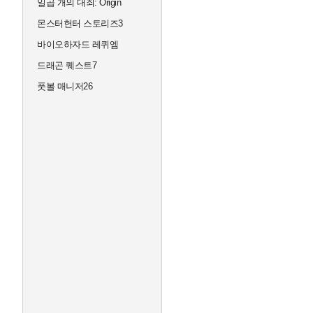
일곱 개의 대죄: Origin
몬스터헌터 스토리즈3
바이오하자드 레퀴엠
드래곤 퀘스트7
풋볼 매니저26