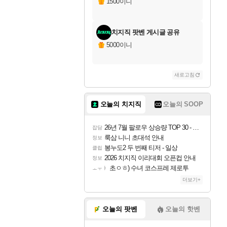
1500이니
치지직 팟벤 게시글 공유
5000이니
새로고침
오늘의 치지직
오늘의 SOOP
26년 7월 팔로우 상승량 TOP 30 - 월간 치지직
잡담
룩삼 니니 초대석 안내
정보
봉누도2 두 번째 티저 - 일상
클립
2026 치지직 이리대회 오픈컵 안내
정보
초ㅇㅎ) 수녀 코스프레 제로투
ㅗㅜㅑ
더보기+
오늘의 팟벤
오늘의 핫벤