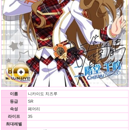
이름
니카이도 치즈루
등급
SR
속성
페어리
라이프
35
최대레벨