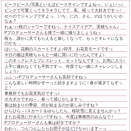
ピースピース♪写真といえばピースサインですよねっ。いぇいっ♪
ピンクで可愛くってキラキラしてて…私、桜って大好きですっ !
せーのでジャンプですよっ。いち、にの、さん、のほうがいいか
なぁ？
わぁっ♪桜のシャワーですねっ。ナイスアイデア、美穂ちゃん♪
Pプロデューサーさんも後で一緒に撮りましょうねっ
桜も、誰かに見てもらえると嬉しくなって、もっとキレイになる
のかも…
はいっ。花柄のスカートですよ♪卯月、お花見モードですっ
今日の服は美穂ちゃんと一緒に買いに行ったんですよ♪
このネックレスとブレスレット、セットなんですっ。お気に入り♪
上手に撮れなくても平気ですっ。何度でも一緒にチャレンジしま
しょう♪
ふふっ♪Pプロデューサーさんも笑顔ですねっ
こんな楽しい時間がずーっと続きますように ! 春が過ぎてもずっ
と !
事務所でもお花見気分ですっ♪
ポカポカですね～。春って感じがしますっ
春は始まりの季節…何が始まるのか楽しみですね？
ひらひら～♪スカートをゆらしたら、桜吹雪に見えませんかっ？
またお花見に行きたいですねっ。今度は事務所のみんなで !
Pプロデューサーさんも春は好きですか？
わわっ、つんつんしたらお団子がほどけちゃいます～っ