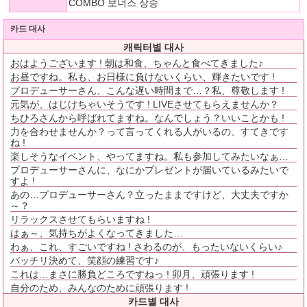
COMBO 보너스 상승
카드 대사
캐릭터별 대사
おはようございます ! 朝は和食、ちゃんと食べてきました♪
お昼ですね。私も、お日様に負けないくらい、輝きたいです !
プロデューサーさん、こんな遅い時間まで…？私、尊敬します !
元気が、はじけちゃいそうです ! LIVEさせてもらえませんか？
ちひろさんから呼ばれてますね。なんでしょう？いいことかも !
力を合わせませんか？って言ってくれる人がいるの、すてきです
ね !
楽しそうなイベント、やってますね。私も参加してみたいなぁ…
プロデューサーさんに、なにかプレゼントが届いているみたいで
すよ !
あの…プロデューサーさん？立ったままですけど、大丈夫ですか
～？
リラックスさせてもらいますね !
はぁ～、気持ちがよくなってきました…
わぁ、これ、すごいですね ! さわるのが、もったいないくらい♪
バッチリ決めて、笑顔の練習です♪
これは…まさに勝負どころですねっ ! 卯月、頑張ります !
自分のため、みんなのために頑張ります !
카드별 대사