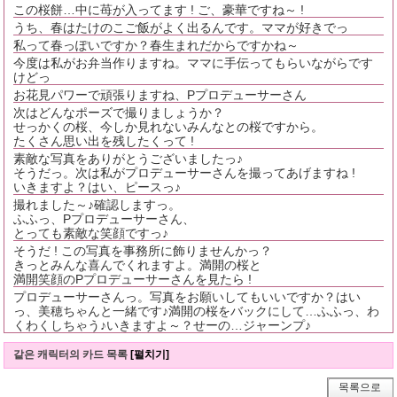
この桜餅…中に苺が入ってます ! ご、豪華ですね～ !
うち、春はたけのこご飯がよく出るんです。ママが好きでっ
私って春っぽいですか？春生まれだからですかね～
今度は私がお弁当作りますね。ママに手伝ってもらいながらです
けどっ
お花見パワーで頑張りますね、Pプロデューサーさん
次はどんなポーズで撮りましょうか？
せっかくの桜、今しか見れないみんなとの桜ですから。
たくさん思い出を残したくって !
素敵な写真をありがとうございましたっ♪
そうだっ。次は私がプロデューサーさんを撮ってあげますね !
いきますよ？はい、ピースっ♪
撮れました～♪確認しますっ。
ふふっ、Pプロデューサーさん、
とっても素敵な笑顔ですっ♪
そうだ ! この写真を事務所に飾りませんかっ？
きっとみんな喜んでくれますよ。満開の桜と
満開笑顔のPプロデューサーさんを見たら !
プロデューサーさんっ。写真をお願いしてもいいですか？はい
っ、美穂ちゃんと一緒です♪満開の桜をバックにして…ふふっ、わ
くわくしちゃう♪いきますよ～？せーの…ジャーンプ♪
같은 캐릭터의 카드 목록
[펼치기]
목록으로