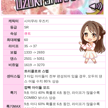
캐릭터
시마무라 우즈키
등급
SR
속성
큐트
최대레벨
60
라이프
35 -> 37
보컬
1333 -> 2693
댄스
2501 -> 5051
비쥬얼
1619 -> 3270
트리콜로르 스텝
센터스킬
3 타입 아이돌이 전부 편성되어 있을 경우, 모두의 댄
스 어필 수치 80％ 상승
깜빡 아이돌 모드
특기
9초 마다 40% 확률로 4초 동안, 라이프가 많을수록
COMBO 보너스 상승
9초 마다 60% 확률로 6초 동안, 라이프가 많을수록
특기MAX