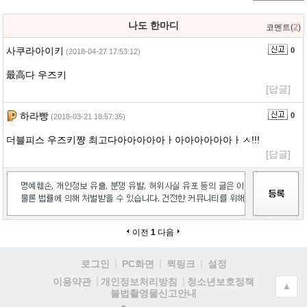
나도 한마디
코멘트(
2
)
사쿠라아이키
0
(2018-04-27 17:53:12)
最高다 우즈키
[답글]
하라빵
0
(2018-03-21 18:57:35)
더블피스 우즈키쨩 최고다아아아아아ㅏ아아아아아아ㅏㅅ!!!
[답글]
이전
1
다음
로그인
PC화면
퀵링크
설정
청소년보호정책
이용약관
개인정보처리방침
▲
불법촬영물신고안내