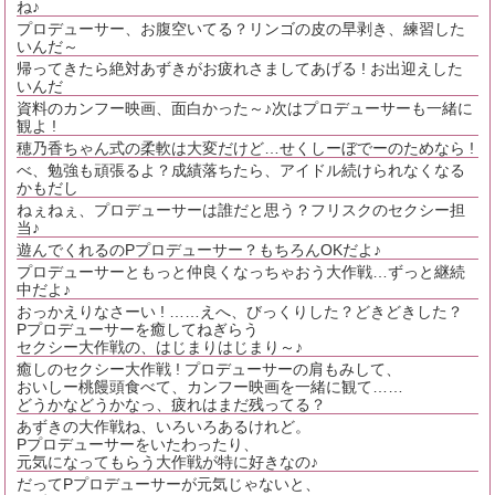
ね♪
プロデューサー、お腹空いてる？リンゴの皮の早剥き、練習した
いんだ～
帰ってきたら絶対あずきがお疲れさましてあげる ! お出迎えした
いんだ
資料のカンフー映画、面白かった～♪次はプロデューサーも一緒に
観よ !
穂乃香ちゃん式の柔軟は大変だけど…せくしーぼでーのためなら !
べ、勉強も頑張るよ？成績落ちたら、アイドル続けられなくなる
かもだし
ねぇねぇ、プロデューサーは誰だと思う？フリスクのセクシー担
当♪
遊んでくれるのPプロデューサー？もちろんOKだよ♪
プロデューサーともっと仲良くなっちゃおう大作戦…ずっと継続
中だよ♪
おっかえりなさーい ! ……えへ、びっくりした？どきどきした？
Pプロデューサーを癒してねぎらう
セクシー大作戦の、はじまりはじまり～♪
癒しのセクシー大作戦 ! プロデューサーの肩もみして、
おいしー桃饅頭食べて、カンフー映画を一緒に観て……
どうかなどうかなっ、疲れはまだ残ってる？
あずきの大作戦ね、いろいろあるけれど。
Pプロデューサーをいたわったり、
元気になってもらう大作戦が特に好きなの♪
だってPプロデューサーが元気じゃないと、