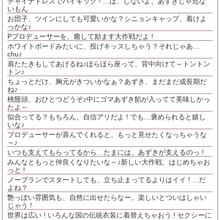
チャイナドレスでハイキック ! …は、しないよ、あずきじゃ危な
いもん
お団子、ツインにしても可愛いかな？シニョンキャップ、着けよ
っかな♪
Pプロデューサーを、癒して励ます大作戦だよ !
ホワイトボードみたいに、投げキッスしちゃう？それじゃあ…
chu♪
肩たたきもしてあげるね♪ほらほら座って、背中向けて～トントン
トン♪
ちょっとだけ、胸元がきついかなぁ？あずき、まだまだ成長期だ
ね♪
桃饅頭、おひとつどうぞ♪中にゴマあずき餡が入ってて美味しかっ
たよ～
似合ってる？もちろん、自信アリだよ ! でも…褒められると嬉し
いな♪
プロデューサーが喜んでくれると、もっと見せたくなっちゃうな
～♪
いつも支えてもらってるから…たまには、あずきが支えるのっ !
みんなともっと仲良くなりたいな～♪新しい大作戦、はじめちゃお
っと !
ノープランでスタートしても、立ち止まってるよりはイイ ! …だ
よね？
艶っぽい雰囲気も、自然に出せたらなー。楽しいとついはしゃい
じゃう !
世界は広い ! いろんな国の伝統衣装に着替えちゃおう ! セクシーに