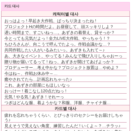
카드 대사
캐릭터별 대사
おっはよっ ! 早起き大作戦、ばっちり決まったね !
プロジェクトHの時間だよ。お昼寝して、頭スッキリしよ？
遅い時間まで、すごいねっ…。あずきの着替え、貸そっか？
今とっても元気だよっ ! 全力LIVE大作戦、やっちゃう ! ？
ちひろさんが、向こうで呼んでたよっ。作戦会議かな…？
共同作戦したい人がいるみたいっ。あずきも入れて～♪
あ、大きなイベント、やってる ! みんなで飛び入りしちゃおーっ
贈り物が届いてるって ! ねっ、あずきが開けてあげよっか？
プロデューサー…考え中かな？プロジェクト放置は…やめよ？
今はね～、作戦お休み中～…
癒やされてたら…計画忘れちゃった♪
これ、あずきの部屋にもほしいなっ
おっけー ! 着こなし120点だねっ !
元気 ! やる気 ! あずき ! それーっ
つぎはどんな服、着ようかな？和服、洋服、チャイナ服…
카드별 대사
疲れを忘れちゃうくらい、とびっきりのセクシーをお届けしちゃ
う♪
見えそうで見えない角度、練習したんだ ! いくよ～？…チラッ♪