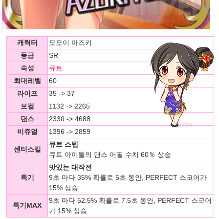
캐릭터
모모이 아즈키
등급
SR
속성
큐트
최대레벨
60
라이프
35 -> 37
보컬
1132 -> 2265
댄스
2330 -> 4688
비쥬얼
1396 -> 2859
큐트 스텝
센터스킬
큐트 아이돌의 댄스 어필 수치 60％ 상승
맛있는 대작전
특기
9초 마다 35% 확률로 5초 동안, PERFECT 스코어가
15% 상승
9초 마다 52.5% 확률로 7.5초 동안, PERFECT 스코어
특기MAX
가 15% 상승