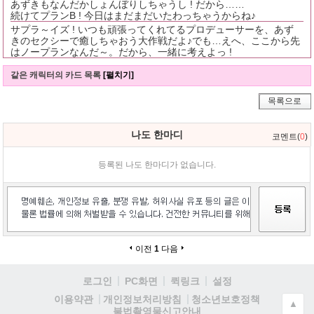
あずきもなんだかしょんぼりしちゃうし ! だから……
続けてプランB ! 今日はまだまだいたわっちゃうからね♪
サプラ～イズ ! いつも頑張ってくれてるプロデューサーを、あず
きのセクシーで癒しちゃおう大作戦だよ♪でも…えへ、ここから先
はノープランなんだ～。だから、一緒に考えよっ !
같은 캐릭터의 카드 목록
[펼치기]
목록으로
나도 한마디
코멘트(
0
)
등록된 나도 한마디가 없습니다.
이전
1
다음
로그인
PC화면
퀵링크
설정
청소년보호정책
이용약관
개인정보처리방침
▲
불법촬영물신고안내