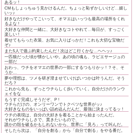
あるッ !
CMもしょっちゅう見かけるんだ。ちょっと恥ずかしいけど…嬉し
いッ♪
好きなだけやってこいって、オマエはいっつも最高の場所をくれ
るよな !
大好きな仲間と一緒に、大好きなコトやれて…毎日が、すっごく
楽しい !
着せてもらった衣装、お気に入りばっかだ ! これも大切な宝物だ
ぞ♪
また5人で遊ぶ約束したんだ ! 次はどこ行くかな…ヘヘッ♪
一匹狼だった頃が懐かしいや。あの頃の魂も、ラピエサージュの
一部だ
おわっ、ウチをオマエの世界の一部にするつもりかッ ! ？そ、そ
うか…
夢や理想は、ツメを研ぎ澄ませていけばいつかは叶うんだ。そう
だろ？
これから先も、ずっとウチらしく歩いていく。自分だけのランウ
ェイをな
もうすぐ完成しそうだぞ、P !
ウチらだけの、オンリーワンでトクベツな世界がッ♪
大好きなものをいっぱい詰め込んだんだ、最強に決まってるッ !
ウチの表現は、自分の大好きを着ることから始まったんだ。
それがウチらしさで、貫きたいもので、
誰かの殻を破るかもしれないから、世界に「見ろ」って叫んだ。
そしたら次は、「自分を創る」から「自分で創る」をやる番だ。