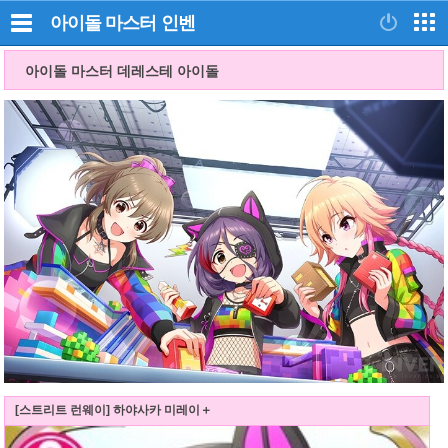
아이돌 마스터
인벤
아이돌 마스터 데레스테 아이돌
[스트리트 런웨이] 하야사카 미레이＋