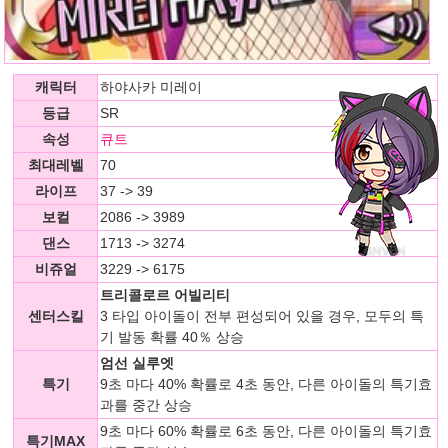
캐릭터
하야사카 미레이
등급
SR
속성
큐트
최대레벨
70
라이프
37 -> 39
보컬
2086 -> 3989
댄스
1713 -> 3274
비쥬얼
3229 -> 6175
트리콜로르 어빌리티
센터스킬
3 타입 아이돌이 전부 편성되어 있을 경우, 모두의 특
기 발동 확률 40％ 상승
엄선 실루엣
특기
9초 마다 40% 확률로 4초 동안, 다른 아이돌의 특기효
과를 중간 상승
9초 마다 60% 확률로 6초 동안, 다른 아이돌의 특기효
특기MAX