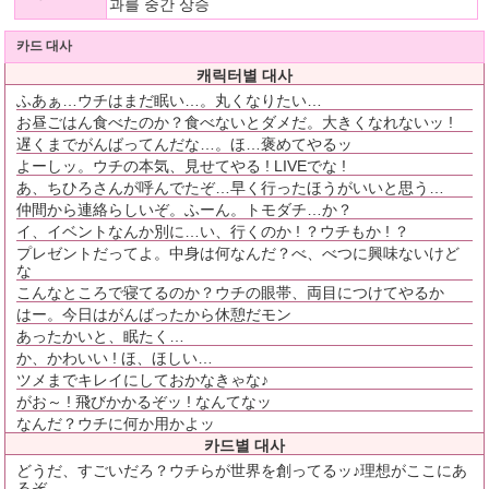
과를 중간 상승
카드 대사
캐릭터별 대사
ふあぁ…ウチはまだ眠い…。丸くなりたい…
お昼ごはん食べたのか？食べないとダメだ。大きくなれないッ !
遅くまでがんばってんだな…。ほ…褒めてやるッ
よーしッ。ウチの本気、見せてやる ! LIVEでな !
あ、ちひろさんが呼んでたぞ…早く行ったほうがいいと思う…
仲間から連絡らしいぞ。ふーん。トモダチ…か？
イ、イベントなんか別に…い、行くのか ! ？ウチもか ! ？
プレゼントだってよ。中身は何なんだ？べ、べつに興味ないけど
な
こんなところで寝てるのか？ウチの眼帯、両目につけてやるか
はー。今日はがんばったから休憩だモン
あったかいと、眠たく…
か、かわいい ! ほ、ほしい…
ツメまでキレイにしておかなきゃな♪
がお～ ! 飛びかかるぞッ ! なんてなッ
なんだ？ウチに何か用かよッ
카드별 대사
どうだ、すごいだろ？ウチらが世界を創ってるッ♪理想がここにあ
るぞ