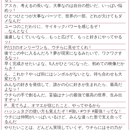
アスカ、考えるの長いな。大事なのは自分の想いだ、いっぱい悩
めッ !
ひとつひとつが大事なパーツで、世界の一部。どれが欠けてもダ
メなんだ
ユーコのこだわりに、サイキックパワーを感じるぞ !
…なんとなく
遠慮しなくていいなら…もっと広げて、もっと好きにやってやる
ッ♪
Pだけのオンリーワンも、ウチらに見せてくれ !
後でこの中に入るんだろ？夢が現実になるみたいで、ワクワクす
るなッ♪
早く完成させたいよな。5人がひとつになった、初めての映像だか
らさ !
ん、これか？やっぱ街にはシンボルがないとな。待ち合わせも大
変だろ？
みんなの好きを発信して、誰かの心に好きが生まれたら、最高だ
よなッ !
ウチらの手で創るんだ。妥協はナシの最強で最高の世界、生み出
すぞッ !
P、見てろよ。オマエが信じたこと、やってやるから
ハッシュタグの使い方も覚えたぞ ! #強い #ウチ #最強 ! ってな !
ウチには仲間がいっぱいいるけど、みんな違った形で支え合って
るんだ
やりたいことは、どんどん実現していくぞ。ウチらにはその力が