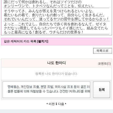
誰にだって何かは創れるし、それはソイツだけの
オンリーワンで、トクベツなんだってことを、伝えたい。
そうやってさ、みんなが答えを見つけられるといいよな。
着たいもの着て、創りたいもの創って、自分らしく生きるんだ。
それでいいんだって、迷ってるヤツの背中を押してやるからさッ !
よっと…これでよし。自分たちで歩く街を創れるなんて、ゼイタ
クだなッ♪用意してもらったパーツもイイ感じだし、組み立てたら
もっと最高になる ! 創るぞ、ウチらだけの世界を !
같은 캐릭터의 카드 목록
[펼치기]
목록으로
나도 한마디
코멘트(
0
)
등록된 나도 한마디가 없습니다.
이전
1
다음