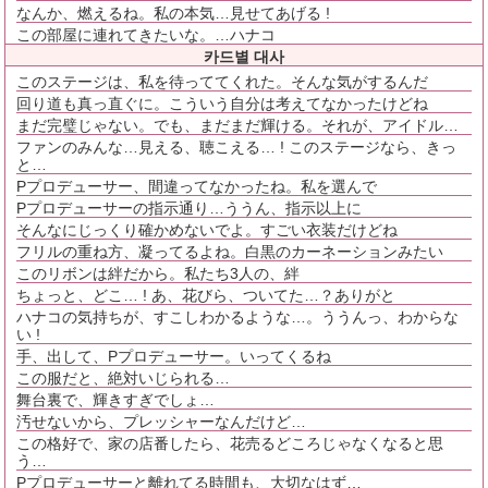
なんか、燃えるね。私の本気…見せてあげる !
この部屋に連れてきたいな。…ハナコ
카드별 대사
このステージは、私を待っててくれた。そんな気がするんだ
回り道も真っ直ぐに。こういう自分は考えてなかったけどね
まだ完璧じゃない。でも、まだまだ輝ける。それが、アイドル…
ファンのみんな…見える、聴こえる… ! このステージなら、きっ
と…
Pプロデューサー、間違ってなかったね。私を選んで
Pプロデューサーの指示通り…ううん、指示以上に
そんなにじっくり確かめないでよ。すごい衣装だけどね
フリルの重ね方、凝ってるよね。白黒のカーネーションみたい
このリボンは絆だから。私たち3人の、絆
ちょっと、どこ… ! あ、花びら、ついてた…？ありがと
ハナコの気持ちが、すこしわかるような…。ううんっ、わからな
い !
手、出して、Pプロデューサー。いってくるね
この服だと、絶対いじられる…
舞台裏で、輝きすぎでしょ…
汚せないから、プレッシャーなんだけど…
この格好で、家の店番したら、花売るどころじゃなくなると思
う…
Pプロデューサーと離れてる時間も、大切なはず…