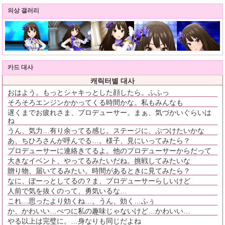
의상 갤러리
카드 대사
캐릭터별 대사
おはよう。もっとシャキっとした顔したら。ふふっ
そろそろエンジンかかってくる時間かな。私もみんなも
遅くまでお疲れさま、プロデューサー。まぁ、気づかいぐらいは
ね
うん、気力…有り余ってる感じ。ステージに、ぶつけたいかな
あ、ちひろさんが呼んでる…。様子、見にいってみたら？
プロデューサーに連絡きてるよ。他のプロデューサーからだって
大きなイベント、やってるみたいだね。挑戦してみたいな
贈り物、届いてるみたい。時間があるときに見てみたら？
なに、ぼーっとしてるの？ま、プロデューサーらしいけど
人前で気を抜くのって、勇気いるな…
これ…思ったより効くね…。うん、効く…ふぅ
か、かわいい…べつに私の趣味じゃないけど…かわいい…
やる以上は完璧に。…身なりも同じだよね