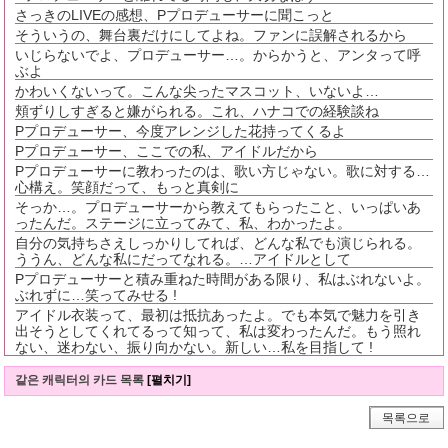
さっきのLIVEの感想、Pプロデューサーに聞こっと
そういうの、舞台裏だけにしてよね。ファンに誤解されるから
いじらないでよ、プロデューサー…。からかうと、アンタって呼
ぶよ
かわいくないって。こんな尖ったマスコット、いないよ…
頬ずりしすぎると嫌がられる。これ、ハナコでの経験談ね
Pプロデューサー、今度アレンジした花持ってくるよ
Pプロデューサー、ここでの私、アイドルだから
Pプロデューサーに教わったのは、歌い方じゃない。歌に対する…
心構え。笑顔だって、もっと真剣に
そっか…。プロデューサーから教えてもらったこと、いっぱいあ
ったんだ。ステージに立ってみて、私、わかったよ。
自分の気持ちさえしっかりしてれば、どんな私でも演じられる。
ううん、どんな私にだってなれる。…アイドルとして
Pプロデューサーと積み重ねた時間がある限り、私はぶれないよ。
ぶれずに…笑ってみせる !
アイドル衣装って、最初は抵抗あったよ。でも本気で魅力を引き
出そうとしてくれてるって知って、私は変わったんだ。もう照れ
ない、迷わない、振り向かない。新しい…私を目指して !
같은 캐릭터의 카드 목록
[펼치기]
목록으로