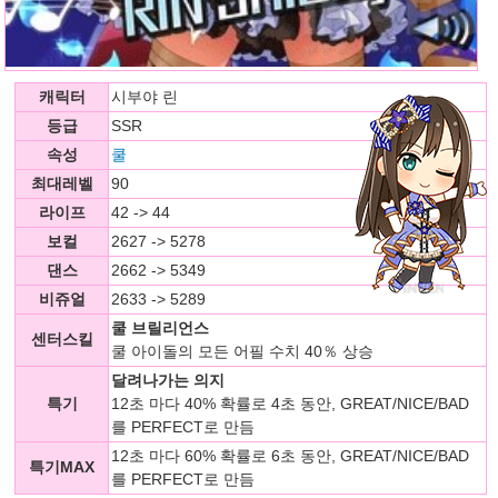
캐릭터
시부야 린
등급
SSR
속성
쿨
최대레벨
90
라이프
42 -> 44
보컬
2627 -> 5278
댄스
2662 -> 5349
비쥬얼
2633 -> 5289
쿨 브릴리언스
센터스킬
쿨 아이돌의 모든 어필 수치 40％ 상승
달려나가는 의지
특기
12초 마다 40% 확률로 4초 동안, GREAT/NICE/BAD
를 PERFECT로 만듬
12초 마다 60% 확률로 6초 동안, GREAT/NICE/BAD
특기MAX
를 PERFECT로 만듬