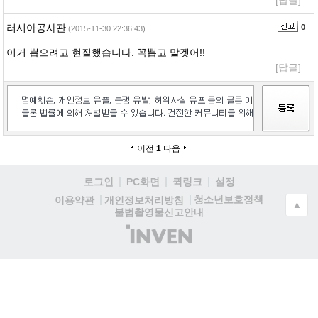
[답글]
러시아공사관
0
(2015-11-30 22:36:43)
이거 뽑으려고 현질했습니다. 꼭뽑고 말겟어!!
[답글]
이전
1
다음
로그인
PC화면
퀵링크
설정
청소년보호정책
이용약관
개인정보처리방침
▲
불법촬영물신고안내
(주)
인
벤