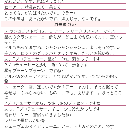
かわいい、です…気に入りました♪
ビーア…。精霊みたく、美しく…
とっても、がんばりたいです。ウラー♪
この部屋は…あったかいです。温度じゃ、ないですよ
카드별 대사
ス ラジュヂストヴォム…。アー、メリークリスマス…ですよ
星のウクラシェーニェ…飾りが、どこまでも続いてます。空いっ
ぱいに
ベルも鳴ってますね。シャンシャンシャン…。楽しそうです…♪
今ごろ、ロシアのグランパとグランマも、きっとお祝いを…
あ、Pプロデューサー、星が…それ、刺さって、ます
Pプロデューサーと少し…近づいて…歩きます…
星がプラーンプラーン…ですね♪
アルパカのカーディガン、とても暖かいです。パパからの贈り
物…
スニェーク…雪、ほしいですか？アーニャの手、そっと握って…
幸せは…ふれられない、もの…。でも、あります…。きっとここ
に
Pプロデューサーから、やさしさのプレゼントですね
あっ。Pプロデューサー、そこ…少し冷たかったです
雨宿り…ンー、雪宿りにきましたね♪
ツリーの星にねがいを…
シェーヴェルヌィアリェーニ。アー、トナカイのこと、です