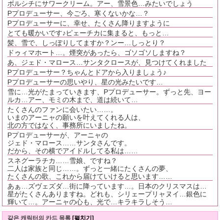
ボルシチにサワークリーム。アー、雪景色…みたいでしょう
Pプロデューサー、今ごろ、寒くないかな…？
Pプロデューサーに、幸せ、たくさん降りますように
とても暖かいです♪ピェーチカに集まると、もっと…
髪、雪で、しっぽりしてますか？ンー…しっとり？
ドゥィマホート…。煙突があったら、ゴソゴソしますね？
あ、ジェド・マロース…サンタクロースが、見つけてくれました
Pプロデューサー？ちゃんとドアから入りましょう♪
Pプロデューサーの思いやり、星の光みたいです…
雪に…光がたまっていきます、Pプロデューサー。ずっと先、ヨー
ルカ…アー、モミの木まで、道は続いて…
たくさんのファンに会いたい……。
いまのアーニャの願いを叶えてくれる人は、
北の方ではなく、事務所にいましたね。
Pプロデューサーが、アーニャの
ジェド・マロース……サンタさんです。
だから、その横でアイドルしてる私は……
スネグーラチカ……雪娘、ですね？
二人は家族と同じ……。ずっと一緒にたくさんの夢、
たくさんの歌、これから届けていけると思います……
あぁ…ズヴェズダ…街に降っています…。日本のクリスマスは…
星がたくさんありますね。どれも、シリェープリャヌイ…銀色に
輝いて…。アーニャの心も、光で…キラキラしそう…
같은 캐릭터의 카드 목록
[펼치기]