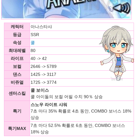
캐릭터
아나스타샤
등급
SSR
속성
쿨
최대레벨
80
라이프
40 -> 42
보컬
2646 -> 5789
댄스
1425 -> 3117
비쥬얼
1725 -> 3774
쿨 보이스
센터스킬
쿨 아이돌의 보컬 어필 수치 90％ 상승
스노우 라이트 샤워
특기
7초 마다 35% 확률로 4초 동안, COMBO 보너스 18%
상승
7초 마다 52.5% 확률로 6초 동안, COMBO 보너스
특기MAX
18% 상승