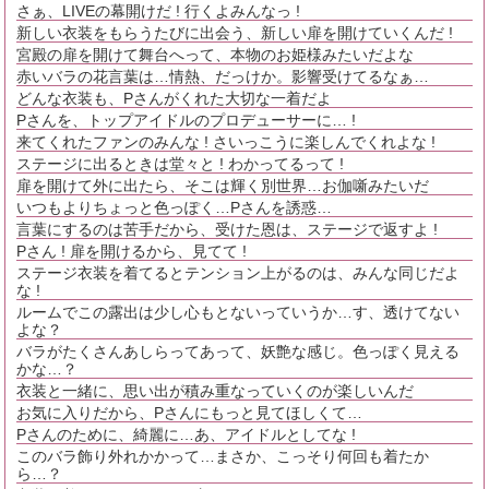
さぁ、LIVEの幕開けだ ! 行くよみんなっ !
新しい衣装をもらうたびに出会う、新しい扉を開けていくんだ !
宮殿の扉を開けて舞台へって、本物のお姫様みたいだよな
赤いバラの花言葉は…情熱、だっけか。影響受けてるなぁ…
どんな衣装も、Pさんがくれた大切な一着だよ
Pさんを、トップアイドルのプロデューサーに… !
来てくれたファンのみんな ! さいっこうに楽しんでくれよな !
ステージに出るときは堂々と ! わかってるって !
扉を開けて外に出たら、そこは輝く別世界…お伽噺みたいだ
いつもよりちょっと色っぽく…Pさんを誘惑…
言葉にするのは苦手だから、受けた恩は、ステージで返すよ !
Pさん ! 扉を開けるから、見てて !
ステージ衣装を着てるとテンション上がるのは、みんな同じだよ
な !
ルームでこの露出は少し心もとないっていうか…す、透けてない
よな？
バラがたくさんあしらってあって、妖艶な感じ。色っぽく見える
かな…？
衣装と一緒に、思い出が積み重なっていくのが楽しいんだ
お気に入りだから、Pさんにもっと見てほしくて…
Pさんのために、綺麗に…あ、アイドルとしてな !
このバラ飾り外れかかって…まさか、こっそり何回も着たか
ら…？