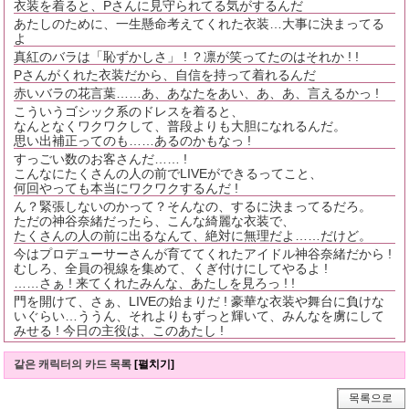
衣装を着ると、Pさんに見守られてる気がするんだ
あたしのために、一生懸命考えてくれた衣装…大事に決まってる
よ
真紅のバラは「恥ずかしさ」 ! ？凛が笑ってたのはそれか ! !
Pさんがくれた衣装だから、自信を持って着れるんだ
赤いバラの花言葉……あ、あなたをあい、あ、あ、言えるかっ !
こういうゴシック系のドレスを着ると、
なんとなくワクワクして、普段よりも大胆になれるんだ。
思い出補正ってのも……あるのかもなっ !
すっごい数のお客さんだ…… !
こんなにたくさんの人の前でLIVEができるってこと、
何回やっても本当にワクワクするんだ !
ん？緊張しないのかって？そんなの、するに決まってるだろ。
ただの神谷奈緒だったら、こんな綺麗な衣装で、
たくさんの人の前に出るなんて、絶対に無理だよ……だけど。
今はプロデューサーさんが育ててくれたアイドル神谷奈緒だから !
むしろ、全員の視線を集めて、くぎ付けにしてやるよ !
……さぁ ! 来てくれたみんな、あたしを見ろっ ! !
門を開けて、さぁ、LIVEの始まりだ ! 豪華な衣装や舞台に負けな
いぐらい…ううん、それよりもずっと輝いて、みんなを虜にして
みせる ! 今日の主役は、このあたし !
같은 캐릭터의 카드 목록
[펼치기]
목록으로