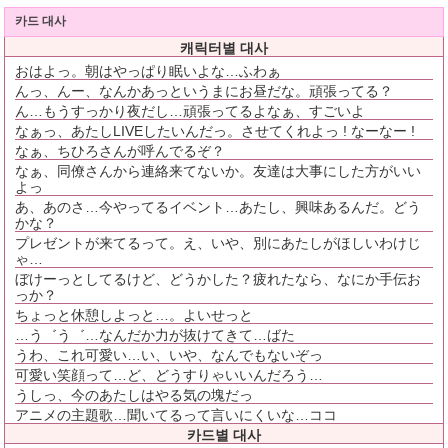
카드 대사
캐릭터별 대사
おはよっ。朝はやっぱり眠いよな…ふわぁ
んっ、んー、なんかあっというまにお昼だな。頑張ってる？
ん…もうすっかり夜だし…頑張ってるよなぁ、すごいよ
なぁっ、あたしLIVEしたいんだっ。させてくれよっ ! なーなー !
なぁ、ちひろさんが呼んでるぞ？
なぁ、同僚さんから連絡来てないか。友達は大事にした方がいい
よっ
あ、あのさ…今やってるイベント…あたし、興味あるんだ。どう
かな？
プレゼントが来てるって。え、いや、別にあたしがほしいわけじ
ゃ…
ぼけーっとしてるけど、どうかした？疲れたなら、なにか手伝お
っか？
ちょっと休憩しよっと…。よいせっと
…う゛う゛…なんだか力が抜けてきて…ばた
うわ、これ可愛い…い、いや、なんでもないぞっ
可愛い笑顔って…ど、どうすりゃいいんだろう…
うしっ、今のあたしはやる気の塊だっ
アニメの主題歌…聞いてるって言いにくいな…ココ
카드별 대사