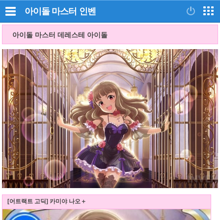
아이돌 마스터
인벤
아이돌 마스터 데레스테 아이돌
[어트랙트 고딕] 카미야 나오＋