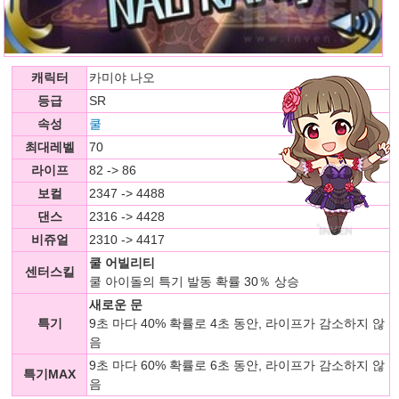
캐릭터
카미야 나오
등급
SR
속성
쿨
최대레벨
70
라이프
82 -> 86
보컬
2347 -> 4488
댄스
2316 -> 4428
비쥬얼
2310 -> 4417
쿨 어빌리티
센터스킬
쿨 아이돌의 특기 발동 확률 30％ 상승
새로운 문
특기
9초 마다 40% 확률로 4초 동안, 라이프가 감소하지 않
음
9초 마다 60% 확률로 6초 동안, 라이프가 감소하지 않
특기MAX
음