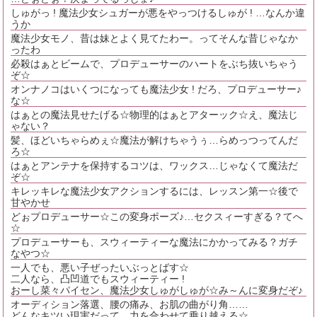
しゅがっ ! 魔法少女シュガーが悪をやっつけるしゅが ! …なんか違
うか
魔法少女モノ、昔は妹とよく見てたわー。ってそんな昔じゃなか
ったわ
必殺はぁとビームで、プロデューサーのハートをぶち抜いちゃう
ぞ☆
オンナノコはいくつになっても魔法少女 ! だろ、プロデューサー♪
な☆
はぁとの魔法見せたげる☆物理的はぁとアターック☆え、魔法じ
ゃない？
髪、ほどいちゃらめぇ☆魔法が解けちゃうぅ…らめっつってんだ
ろ☆
はぁとアンテナを保持するコツは、ワックス…じゃなくて魔法だ
ぞ☆
キレッキレな魔法少女アクションするには、レッスン第一☆後で
甘やかせ
どぉプロデューサー☆この変身ポーズ♪…セクスィーすぎる？てへ
☆
プロデューサーも、スウィーティーな魔法にかかってみる？ガチ
なやつ☆
一人でも、悪い子ぜったいぶっとばす☆
二人なら、凸凹道でもスウィーティー !
おーし菜々パイセン、魔法少女しゅがしゅが☆み～んに変身だぞ♪
オーディション落選、腰の痛み、お肌の曲がり角……
どんなキツい現実だって、力を合わせて乗り越える☆