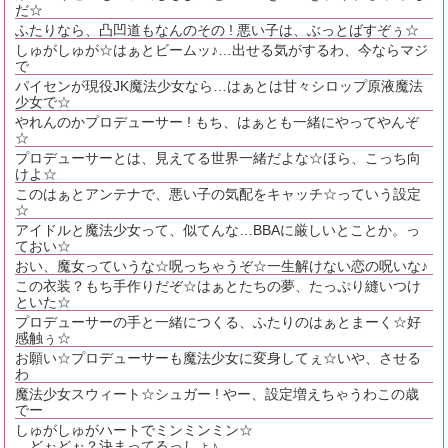
だ☆
ふたりなら、凸凹道もなんのその ! 悪い子は、ぶっとばすぞぅ☆
しゅがしゅが☆はぁとビームッ♪…出せる気がするわ、今ならマジ
で
パイセンが現役JK魔法少女なら…はぁとは甘々シロップ原液魔法
少女で☆
やれんのかプロデューサー ! もち、はぁとも一緒にやってやんぞ
☆
プロデューサーとは、見えてる世界一緒だよな☆ほら、こっち向
けよ☆
このはぁとアンテナで、悪い子の気配をキャッチ☆っていう設定
☆
アイドルと魔法少女って、似てんな…BBAに厳しいとことか。っ
ておい☆
おい、魔女っていうな☆呪っちゃうぞ☆一生解けない恋の呪いな♪
この衣装？もち手作りだぞ☆はぁとたちの夢、たっぷり縫いつけ
といた☆
プロデューサーの手と一緒につくる、ふたりのはぁとまーく☆好
感触ぅ☆
お願い☆プロデューサーも魔法少女に変身してぇ☆いや、させる
わ
魔法少女スウィート☆シュガー ! やー、設定増えちゃうわこの歳
でー
しゅがしゅがハートでミンミンミン☆
…どぉどぉ？決まってるっしょ♪