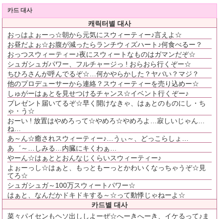
카드 대사
캐릭터별 대사
おっはよぉーっ☆朝から元気にスウィーティー♪言えよ☆
お昼だよぉ☆お腹が減ったらランチウィズハート♪何食べるー？
おっつスウィーティー♪夜にスウィートなものはガマンだぞ☆
シュガシュガパワー、フルチャージっ ! おらおら行くぞー☆
ちひろさんが呼んでるぞ☆…何かやらかした？ヤバい？マジ？
他のプロデューサーから連絡？スウィーティーを売り込めー☆
しゅがーはぁとを見せつけるチャンス☆イベント行くぞー♪
プレゼント届いてるぞ☆早く開けなきゃ、はぁとのものにし・ち
ゃ・う☆
おーい ! 放置はやめろって☆やめろ☆やめろよ…寂しいじゃん…
ね…
あ～ん☆癒されスウィーティー♪…うぃ～、どっこらしょ…
あ゛～…しみる…内臓にキくわぁ…
やーん☆はぁととおんなじくらいスウィーティー♪
よぉーっし☆はぁと、もっともーっとかわいくなっちゃうぞ☆見
てろ☆
シュガシュガ～100万スウィートパワー☆
はぁと、なんだかドキドキする～☆って動悸じゃねーよ☆
카드별 대사
菜々パイセンもヘソ出ししよーぜ☆へーきへーき、イケるって♪ま