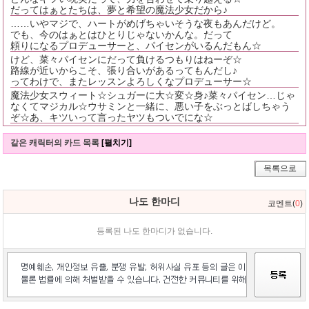
だってはぁとたちは、夢と希望の魔法少女だから♪
……いやマジで、ハートがめげちゃいそうな夜もあんだけど。
でも、今のはぁとはひとりじゃないかんな。だって
頼りになるプロデューサーと、パイセンがいるんだもん☆
けど、菜々パイセンにだって負けるつもりはねーぞ☆
路線が近いからこそ、張り合いがあるってもんだし♪
ってわけで、またレッスンよろしくなプロデューサー☆
魔法少女スウィート☆シュガーに大☆変☆身♪菜々パイセン…じゃ
なくてマジカル☆ウサミンと一緒に、悪い子をぶっとばしちゃう
ぞ☆あ、キツいって言ったヤツもついでにな☆
같은 캐릭터의 카드 목록
[펼치기]
목록으로
나도 한마디
코멘트(
0
)
등록된 나도 한마디가 없습니다.