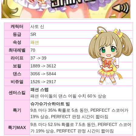
캐릭터
사토 신
등급
SR
속성
패션
최대레벨
70
라이프
37 -> 39
보컬
1889 -> 3612
댄스
3056 -> 5844
비쥬얼
1526 -> 2917
패션 스텝
센터스킬
패션 아이돌의 댄스 어필 수치 60％ 상승
슈가슈가☆하아트 빔
특기
9초 마다 35% 확률로 5초 동안, PERFECT 스코어가
19% 상승, PERFECT 판정 시간이 짧아짐
9초 마다 52.5% 확률로 7.5초 동안, PERFECT 스코어
특기MAX
가 19% 상승, PERFECT 판정 시간이 짧아짐