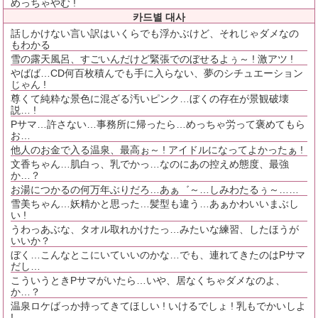
めっちゃやむ !
카드별 대사
話しかけない言い訳はいくらでも浮かぶけど、それじゃダメなの
もわかる
雪の露天風呂、すごいんだけど緊張でのぼせるよぅ～ ! 激アツ !
やばば…CD何百枚積んでも手に入らない、夢のシチュエーション
じゃん !
尊くて純粋な景色に混ざる汚いピンク…ぼくの存在が景観破壊
説… !
Pサマ…許さない…事務所に帰ったら…めっちゃ労って褒めてもら
お…
他人のお金で入る温泉、最高ぉ～ ! アイドルになってよかったぁ !
文香ちゃん…肌白っ、乳でかっ…なのにあの控えめ態度、最強
か…？
お湯につかるの何万年ぶりだろ…あぁ゛～…しみわたるぅ～……
雪美ちゃん…妖精かと思った…髪型も違う…あぁかわいいまぶし
い !
うわっあぶな、タオル取れかけたっ…みたいな練習、したほうが
いいか？
ぼく…こんなとこにいていいのかな…でも、連れてきたのはPサマ
だし…
こういうときPサマがいたら…いや、居なくちゃダメなのよ、
か…？
温泉ロケばっか持ってきてほしい ! いけるでしょ ! 乳もでかいしよ
!