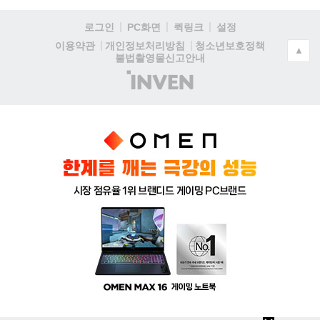
로그인
PC화면
퀵링크
설정
청소년보호정책
이용약관
개인정보처리방침
▲
불법촬영물신고안내
(주)
인
벤