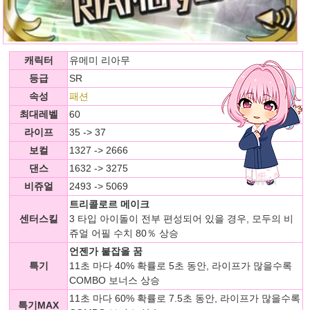
캐릭터
유메미 리아무
등급
SR
속성
패션
최대레벨
60
라이프
35 -> 37
보컬
1327 -> 2666
댄스
1632 -> 3275
비쥬얼
2493 -> 5069
트리콜로르 메이크
센터스킬
3 타입 아이돌이 전부 편성되어 있을 경우, 모두의 비
쥬얼 어필 수치 80％ 상승
언젠가 붙잡을 꿈
특기
11초 마다 40% 확률로 5초 동안, 라이프가 많을수록
COMBO 보너스 상승
11초 마다 60% 확률로 7.5초 동안, 라이프가 많을수록
특기MAX