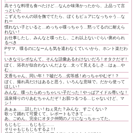
高そうな料理も食べたけど…なんか味薄かったから、上品って言
っといた
こずえちゃんの頭を撫でてたら、ぼくもピュアになっちゃう…な
れー
慣れない子といると…めっちゃ喋っちゃう…黙ってるのに耐えら
れない !
お仕事したし、みんなと喋ったし、これ以上ないぐらい褒められ
るべき
Pサマ、喋るのになーんも気を遣わなくていいから、ホント楽だわ
!
いきなりレポなんて、そんな語彙あるわけないだろ ! オタクだぞ !
ぼく、浴衣が似合わないんだよな…太って見えるしさ…はぁ…や
む…
文香ちゃん、同い年 ! ？嘘だろ…劣等感 ! めっちゃやむぞ ! ？
ぼく、撮れ高だけはあると思う。いろんな意味で。だから使って
ほしい !
みんな、喋ったらめっちゃいい子だった ! やっぱアイドル尊いな !
温泉帰りのりあむちゃんだぞ ! お肌つるつる…じゃないけど、マ
シ !
あぁぁ……話したい ! ねぇ見た？みんな、すごくない？
歌って踊れて可愛くて、レポートもできて……
あ、ごめん、完全にオタク仲間のノリになっちゃってた。
もじもじ……もじもじ……
そりゃもじもじもするよ ! !