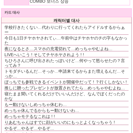
COMBO 보너스 상승
카드 대사
캐릭터별 대사
学校行きたくない…代わりに行ってくれたらアイドルするからぁ
ー
今日も1日チヤホヤされてぃ…午前中はチヤホヤのチの字もなかっ
た
夜になるとさ…スマホの充電切れて…めっちゃやむよね…
LIVEへいこう ! そしてチヤホヤされよう ! !
ちひろさんに呼び出されたっぽいけど…何やって怒らせたの？言
ってみ？
トモダチいるんだ…そっか…申請来てるからまた増えるんだ…そ
っか…
ぼっちでも参戦できるイベントが開催中だって ! ？行くしかない !
推しに贈ったプレゼントが放置されてたら…めっちゃやむよね…
寝たまま聞いてくれるだけでいいんだけど、なんでぼくだったの
かな
もー動けないしめっちゃ休むわ…
めっちゃ休んでるからもー動けないわ…
めっちゃモテるなこれは ! !
りあむちゃんはすでに顔がいいのにもっとよくなっちゃう !
やるぞ…やるぞ…やるぞ…