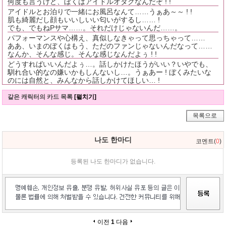
何度も言うけど、ぼくはアイドルオタクなんだぞ ! !
アイドルとお泊りで一緒にお風呂なんて……うぁあ～～ ! !
肌も綺麗だし顔もいいしいい匂いがするし…… !
でも、でもねPサマ……。それだけじゃないんだ……。
パフォーマンスや心構え、真似しなきゃって思っちゃって……
ああ、いまのぼくはもう、ただのファンじゃないんだなって……
なんか、そんな感じ。そんな感じなんだよぅ ! !
どうすればいいんだよぅ…。話しかけたほうがいい？いやでも、
馴れ合い的なの嫌いかもしんないし…。うぁあー ! ぼくみたいな
のには自然と、みんなから話しかけてほしい… !
같은 캐릭터의 카드 목록
[펼치기]
목록으로
나도 한마디
코멘트(
0
)
등록된 나도 한마디가 없습니다.
이전
1
다음