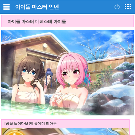
아이돌 마스터
인벤
아이돌 마스터 데레스테 아이돌
[꿈을 들여다보면] 유메미 리아무