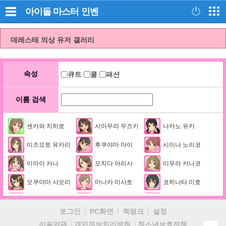
아이돌 마스터
인벤
데레스테 의상 유저 갤러리
속성
큐트
쿨
패션
이름 검색
센카와 치히로
시마무라 우즈키
나카노 유카
미즈모토 유카리
후쿠야마 마이
시이나 노리코
이마이 카나
모치다 아리사
미무라 카나코
오쿠야마 사오리
마나카 미사토
코히나타 미호
오가타 치에리
이가라시 쿄코
야나세 미유키
로그인
PC화면
퀵링크
설정
사쿠라이 모모카
에가미 츠바키
나가토미 하스미
청소년보호정책
이용약관
개인정보처리방침