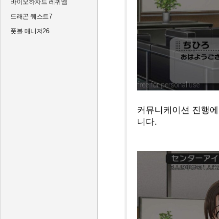
바이오하자드 레퀴엠
드래곤 퀘스트7
풋볼 매니저26
커뮤니케이션 진행에
니다.