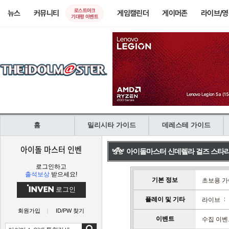
로스트아크
뉴스
커뮤니티
게임캘린더
게이머존
라이브/
기대평 이벤트
홈
밀리시타 가이드
데레스테 가이드
아이돌 마스터 인벤
아이돌마스터 신데렐라 걸즈 스타
로그인하고
출석보상
받으세요!
기본 정보
초보용 
로그인
플레이 및 기타
라이브
회원가입
ID/PW 찾기
이벤트
수집 이벤