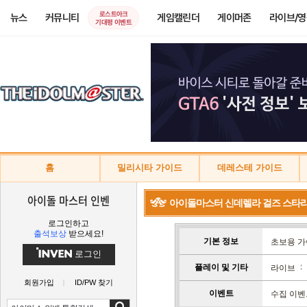
로스트아크
뉴스
커뮤니티
게임캘린더
게이머존
라이브/
기대평 이벤트
홈
밀리시타 가이드
데레스테 가이드
아이돌 마스터 인벤
아이돌마스터 신데렐라 걸즈 스타
로그인하고
출석보상
받으세요!
기본 정보
초보용 
로그인
플레이 및 기타
라이브
회원가입
ID/PW 찾기
이벤트
수집 이벤