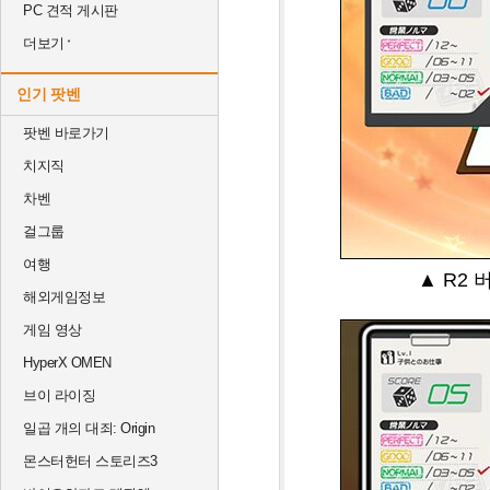
PC 견적 게시판
더보기
인기 팟벤
팟벤 바로가기
치지직
차벤
걸그룹
여행
▲ R2
해외게임정보
게임 영상
HyperX OMEN
브이 라이징
일곱 개의 대죄: Origin
몬스터헌터 스토리즈3