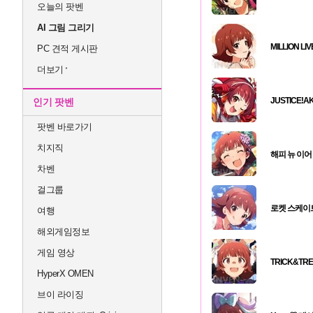
오늘의 팟벤
AI 그림 그리기
MILLION LI
PC 견적 게시판
더보기
JUSTICE!A
인기 팟벤
팟벤 바로가기
치지직
해피 뉴 이어
차벤
걸그룹
로켓 스케이트
여행
해외게임정보
게임 영상
TRICK&TRE
HyperX OMEN
브이 라이징