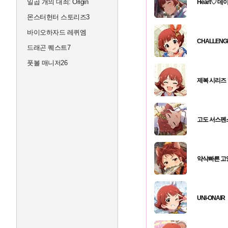
일곱 개의 대죄: Origin
Heart♡ 데이
몬스터헌터 스토리즈3
바이오하자드 레퀴엠
CHALLENGE
드래곤 퀘스트7
풋볼 매니저26
제복 시리즈
고도 서스펜스
약삭빠른 고
UNI-ONAIR