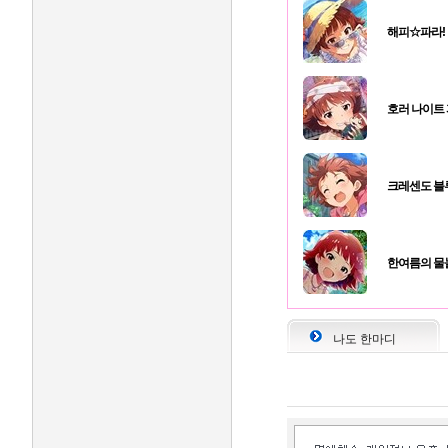
해피☆파라!
호러 나이트
크레센도 블
한여름의 물
나도 한마디