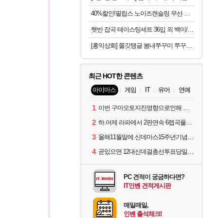
40%할인!필립스 노이즈캔슬링 무선 헤드셋 TAH8000 블랙
햇반 잡곡 테이스팅세트 36입 외 백미/잡곡 36개,24개 실속구성
[홍익상회] 쫄깃탱글 봄내쭈꾸미 쭈꾸미볶음 300g x 3팩
최근 HOT한 콘텐츠
아이마스
게임
IT
유머
연예
1
이번 구마모토지진영향으로인해 아이돌 커뮤니케이션 매일 게시물이 중단된다고하네요ㅠ
2
하.어제 라파에서 2판연속 6렙곡풀콤못했네요.
3
올해11월말에 신데마스15주년기념 라이브를 하네요
4
곧있으면 12대신데걸총선투표당일이네요.
PC 견적이 궁금하다면?
IT인벤 견적게시판
매일매일,
인벤 출석체크!