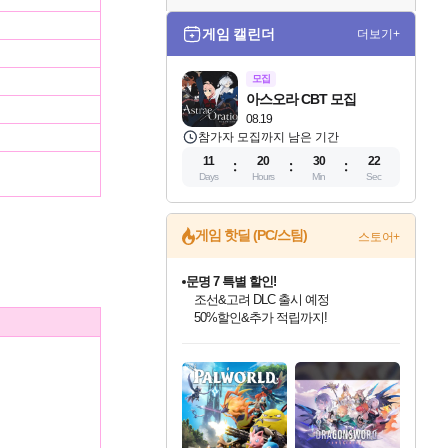
게임 캘린더
더보기+
모집
아스오라 CBT 모집
08.19
참가자 모집까지 남은 기간
11
20
30
21
Days
Hours
Min
Sec
게임 핫딜 (PC/스팀)
스토어+
문명 7 특별 할인!
조선&고려 DLC 출시 예정
50%할인&추가 적립까지!
마블 투혼 파이팅 소울즈 정식출시!
마블 히어로 총 출동&화려한 격투!
인벤게임즈 8월 특별 할인!
드래곤소드: 어웨이크닝 입점!
귀무자: 검의 길 예약 판매 중!
비스트 오브 리인카네이션 정식 출시!
커세어 코브 출시 기념 할인!
더 렐릭 퍼스트 가디언 정식 출시
베데스다 40주년 기념 할인 중!
캡콤 프렌차이즈 할인 진행 중!
캡콤 일부 상품 상시 할인
스타워즈 은하계 레이서
로블록스 기프트 카드 공식 입점
네이버 포인트 혜택까지!
인기 퍼블리셔 모음!
스팀으로 만나는 드래곤소드!
10% 할인과
게임프릭 신작 IP
해적'섬'을 발전시키자!
설화x하드코어 액션!
베데스다의 명작들을
몬헌, 바하 등 인기 IP를
몬헌 와일즈 & 드래곤즈 도그마2
인벤게임즈에서 10% 추가 적립
Robux를 가장 안전하고
최대 90% 할인가를 만나보세요!
네이버혜택과 함께 만나보세요!
이니&베니 혜택까지!
네이버 혜택가와 함께 예약하세요!
할인&네이버혜택으로 만나보세요!
네이버페이 혜택과 만나보세요!
40주년 프로모션으로 만나보세요!
할인가에 만나보세요!
일부 에디션 상시 할인!
혜택으로 예약 판매 중
편안하게 충전하세요