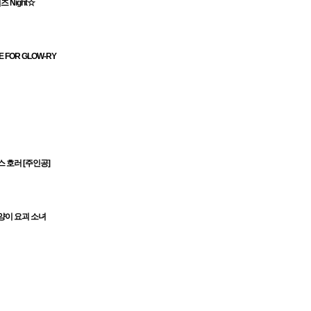
즈 Night☆
 FOR GLOW-RY
 호러 [주인공]
양이 요괴 소녀