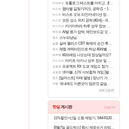
프롤로그 테스트를 마치고.. (feat. 리아)
리밋제로
챕터별 길찾기/지도 공략 (1 ~ 12장)
비스트
비스트 오브 리인카네이션 정보/공략글 모음
비스트
모든 성소 위치 공략 (40개) - 귀환한 영혼 도전과제
비스트
카가미하라 하루 성우 정보 및 주요 필모
아스오라
AI발 원가 압박, 메인보드값 오르나
해외겜
스누피냥님
명조
실버 팰리스 CBT 화제의 순간·후기 모음
실팰
체험 캐릭터만으로 허상 40레벨 하이와티아 5분 컷!｜에이메스·린네·모니에 명함
명조
60프레임 나오는데 정상일까요?
레퀴엠
아키츠 아키나 성우 정보 및 주요 필모
아스오라
프로젝트 RX 도쿄 게임쇼 참가 결정
섭컬겜
넷마블, 신작 서브컬쳐 게임 [펄 인 블루] 티저 사이트 오픈
섭컬겜
[일러스트] 자매 앨범 | 장난기 가득한 오후의 공원 (리메이크판)
명조
국내에도 이쁜곳이 많은것 같습니다
여행
새로고침
핫딜
게시판
더보기+
11%할인>신일 소형 제빙기, SIM-R120BH, 본품만
[8월7일 골드박스] 펩시 제로슈거 라임향 무라벨, 300ml, 20개