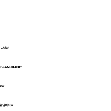
잇→냥냥!
VE CLOSET! Reburn
bow
을 담아서☆