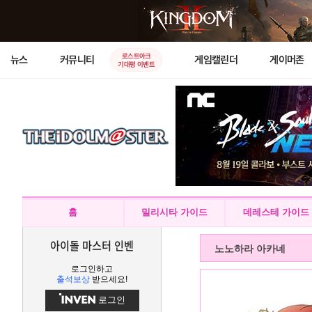
로스트아크
뉴스
커뮤니티
게임캘린더
게이머존
기대평 이벤트
홈
밀리시타 가이드
데레스테 가이드
아이돌 마스터 인벤
노노하라 아카네
로그인하고
출석보상
받으세요!
로그인