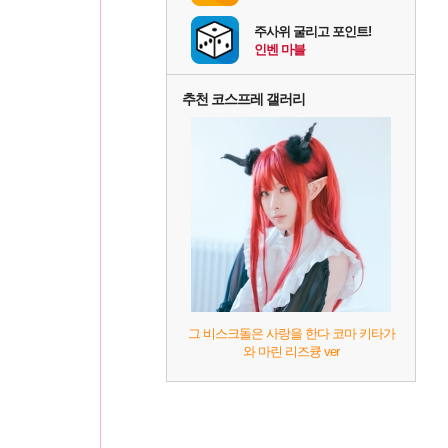
주사위 굴리고 포인트!
인벤 마블
추천 코스프레 갤러리
그 비스크돌은 사랑을 한다 코마 키타가
와 마린 리즈큥 ver