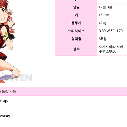
생일
12월 3일
키
150cm
몸무게
42kg
쓰리사이즈
B 80 W 58 H 79
혈액형
AB형
오가사와라 사키
성우
小笠原早紀
 등장 카드
d Sign
ossing!