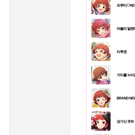
프루티♡베
러블리 발렌
리루캔
거리를 누비
BRAND NE
성가신 큐트