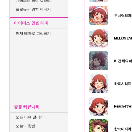
데레스테 의상 갤러리
프로듀서 명함 제작기
두 사람의 
아이마스 인벤 테마
현재 테마로 고정하기
MILLION LI
비 갠 뒤의 
하복 시리즈
공통 커뮤니티
Reach 4 the
오픈 이슈 갤러리
오늘의 핫벤
합숙 마지막 