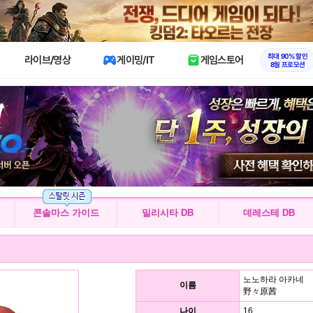
X
최대 90% 할인
라이브/영상
게이밍/IT
게임스토어
8월 프로모션
콘솔마스 가이드
밀리시타 DB
데레스테 DB
노노하라 아카네
이름
野々原茜
나이
16