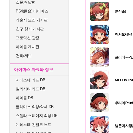
질문과 답변
PS4(콘솔) 아이마스
분신술!
라운지 모집 게시판
친구 찾기 게시판
어서오세냥!
프로덕션 광장
아이돌 게시판
건의/제보
프리티~~~
아이마스 자료와 정보
데레스테 카드 DB
MILLION LI
밀리시타 카드 DB
아이돌 DB
우리의 Rain
플래마스 의상/악세 DB
스텔라 스테이지 의상 DB
데레스테 친밀도 노트
벌룬에 사랑