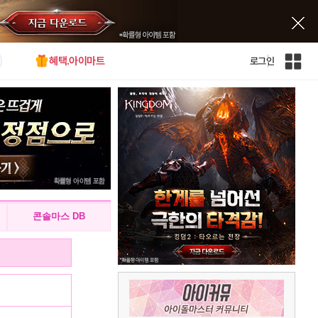
혜택.아이마트
로그인
인
벤
전
체
사
이
트
맵
콘솔마스 DB