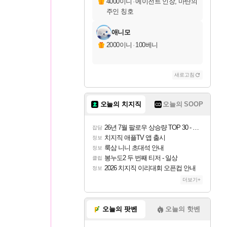
4000이니
·
에이전트 인장, 마탄의
주인 칭호
애니모
2000이니
·
100베니
새로고침
오늘의 치지직
오늘의 SOOP
26년 7월 팔로우 상승량 TOP 30 - 월간 치지직
잡담
치지직 애플TV 앱 출시
정보
룩삼 니니 초대석 안내
정보
봉누도2 두 번째 티저 - 일상
클립
2026 치지직 이리대회 오픈컵 안내
정보
더보기+
오늘의 팟벤
오늘의 핫벤