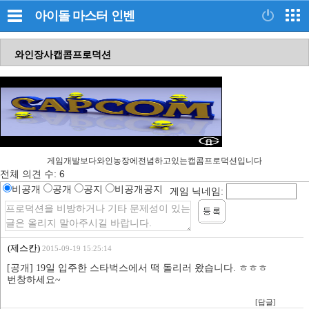
아이돌 마스터
인벤
와인장사캡콤프로덕션
게임개발보다와인농장에전념하고있는캡콤프로덕션입니다
전체 의견 수:
6
비공개
공개
공지
비공개공지
게임 닉네임:
(제스칸)
2015-09-19 15:25:14
[공개] 19일 입주한 스타벅스에서 떡 돌리러 왔습니다. ㅎㅎㅎ
번창하세요~
[답글]