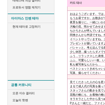
데레스테 의상 갤러리
카드 대사
프로듀서 명함 제작기
おはようございます。では
아이마스 인벤 테마
もうお昼ですか。お散歩が
夜景を撮りに。一緒にいか
현재 테마로 고정하기
大輪の花、咲かせてみせます。
ちひろさんが呼んでいまし
同僚さんから申請ですね。
イベントやっていますね。
プレゼントが届いています
パシャッと。考え込んでる
少し休憩…撮ったらダメで
ふう…リラックスした表情
ふふ、可愛らしい♪一枚、
私も被写体なんだから…
ベストショットきめちゃい
写真、撮らせてください
見てくださった人の心を惹
공통 커뮤니티
まるで成人式の写真を撮っ
スタッフさんの動きを見て
오픈 이슈 갤러리
花瓶の椿にも、お着物の椿
キラキラとした中から見つ
오늘의 핫벤
Pさんと一緒だと、ファイ