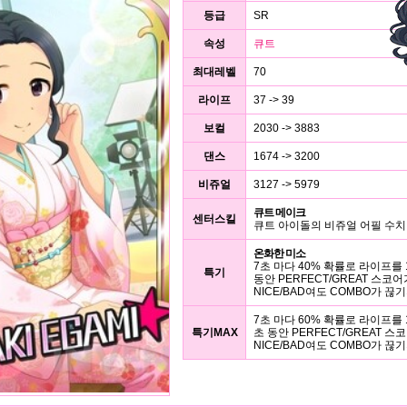
등급
SR
속성
큐트
최대레벨
70
라이프
37 -> 39
보컬
2030 -> 3883
댄스
1674 -> 3200
비쥬얼
3127 -> 5979
큐트 메이크
센터스킬
큐트 아이돌의 비쥬얼 어필 수치 
온화한 미소
7초 마다 40% 확률로 라이프를 
특기
동안 PERFECT/GREAT 스코어
NICE/BAD여도 COMBO가 끊
7초 마다 60% 확률로 라이프를 1
특기MAX
초 동안 PERFECT/GREAT 스
NICE/BAD여도 COMBO가 끊