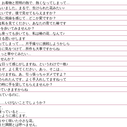
。お着物と照明の熱で、熱くなってしまって…
らいました。まるで、生けられた花みたい♪
たいです。後で見せてもらえますか？
筋に視線を感じて…どこか変ですか？
は私を見てください。あなたの育てた椿です
外を歩いてみませんか？
も座っても歩いても、私は椿の花…なんて♪
まる思いがします
ってしまって…。片手撮りに挑戦しようかしら
うに気をつけて…所作も大事ですからね
もっと華やぐみたい…
ませんか？
な日って感じがしますね。というわけで一枚♪
うぞ、よく見てください。あっ、そこは…
わりますね。あ、引っ張っちゃダメですよ？
められたんです。よく手入れしてますねって
の時に手を貸してもらえませんか？
いていきますからね
れているのに、
……いけないことでしょうか？
て、
座っていると……
たように感じます。
うやく咲いた小さな花。
まだ満開とは呼べません。