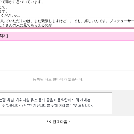
中で確かに息づいています。
えて、
ます。
てくださいね。
影していただくのは、まだ緊張しますけど…。でも、嬉しいんです。プロデューサ
たくさんの人に見てもらえるのが
치기]
등록된 나도 한마디가 없습니다.
이전
1
다음