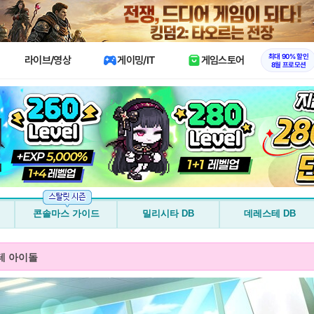
X
최대 90% 할인
라이브/영상
게이밍/IT
게임스토어
8월 프로모션
콘솔마스 가이드
밀리시타 DB
데레스테 DB
테 아이돌