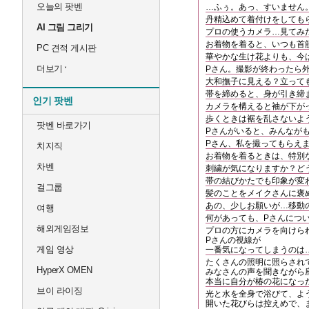
오늘의 팟벤
…ふぅ。あっ、すいません
丹精込めて着付けをしても
AI 그림 그리기
プロの使うカメラ…見てみ
お着物を着ると、いつも首
PC 견적 게시판
華やかな生け花よりも、今
더보기
Pさん。撮影が終わったら
大和撫子に見える？立って
帯を締めると、身が引き締
인기 팟벤
カメラを構えると袖が下が
歩くときは裾を乱さないよ
팟벤 바로가기
Pさんがいると、みんなが
Pさん、私を撮ってもらえ
치지직
お着物を着るときは、特別
차벤
刺繍が気になりますか？ど
帯の結びかたでも印象が変
걸그룹
髪のことをメイクさんに褒
あの、少しお願いが…移動
여행
何があっても、Pさんにつ
해외게임정보
プロの方にカメラを向けら
Pさんの視線が
게임 영상
一番気になってしまうのは
たくさんの照明に照らされ
HyperX OMEN
みなさんの声を聞きながら
本当に自分が椿の花になっ
브이 라이징
光と水を全身で浴びて、よ
開いた花びらは控えめで、