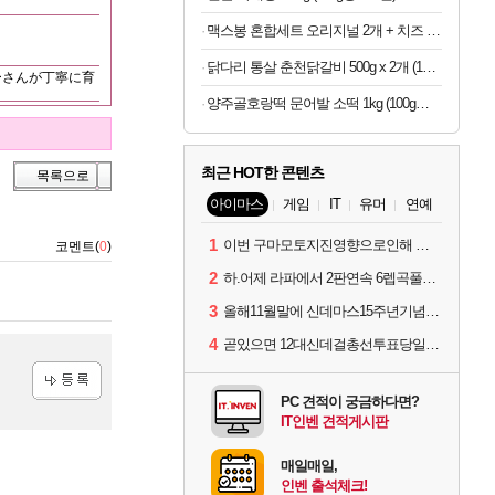
맥스봉 혼합세트 오리지널 2개 + 치즈 2개 (1개당 5,725원)
닭다리 통살 춘천닭갈비 500g x 2개 (1개당 6,950원)
ーさんが丁寧に育
양주골호랑떡 문어발 소떡 1kg (100g당 1,340원)
최근 HOT한 콘텐츠
목록으로
아이마스
게임
IT
유머
연예
1
이번 구마모토지진영향으로인해 아이돌 커뮤니케이션 매일 게시물이 중단된다고하네요ㅠ
코멘트(
0
)
2
하.어제 라파에서 2판연속 6렙곡풀콤못했네요.
3
올해11월말에 신데마스15주년기념 라이브를 하네요
4
곧있으면 12대신데걸총선투표당일이네요.
PC 견적이 궁금하다면?
등록
IT인벤 견적게시판
매일매일,
인벤 출석체크!