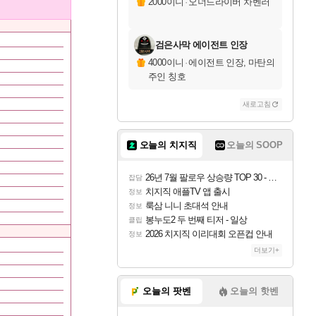
2000이니
·
오너드라이버 차벤러
검은사막 에이전트 인장
4000이니
·
에이전트 인장, 마탄의
주인 칭호
새로고침
오늘의 치지직
오늘의 SOOP
26년 7월 팔로우 상승량 TOP 30 - 월간 치지직
잡담
치지직 애플TV 앱 출시
정보
룩삼 니니 초대석 안내
정보
봉누도2 두 번째 티저 - 일상
클립
2026 치지직 이리대회 오픈컵 안내
정보
더보기+
오늘의 팟벤
오늘의 핫벤