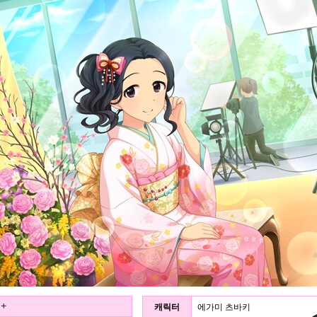
키＋
캐릭터
에가미 츠바키