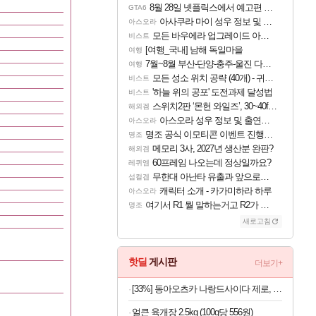
8월 28일 넷플릭스에서 예고편 공개 예정
GTA6
아사쿠라 마이 성우 정보 및 주요 필모
아스오라
모든 바우에라 업그레이드 아이템 획득 위치 공략 (89개)
비스트
[여행_국내] 남해 독일마을
여행
7월~8월 부산-단양-충주-울진 다녀왔어요~
여행
모든 성소 위치 공략 (40개) - 귀환한 영혼 도전과제
비스트
'하늘 위의 공포' 도전과제 달성법
비스트
스위치2판 ‘몬헌 와일즈’, 30~40fps 목표 추정
해외겜
아스오라 성우 정보 및 출연작 모음
아스오라
명조 공식 이모티콘 이벤트 진행해봤습니다! 참여부터 추첨까지????
명조
메모리 3사, 2027년 생산분 완판?
해외겜
60프레임 나오는데 정상일까요?
레퀴엠
무한대 아난타 유출과 앞으로의 예상 (루머)
섭컬겜
캐릭터 소개 - 카가미하라 하루
아스오라
여기서 R1 뭘 말하는거고 R2가 뭘말하는걸까요?
명조
새로고침
핫딜
게시판
더보기+
[33%] 동아오츠카 나랑드사이다 제로, 오리지널, 345ml, 24개
얼큰 육개장 2.5kg (100g당 556원)