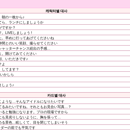
캐릭터별 대사
、朝の一枚から♪
てら、ランチにしましょうか
がですか？
LIVEしましょう !
た。早めに行ってあげてくださいね
仲間とのいい笑顔、撮らせてください
シャッターチャンス続出の予感…
よ。開けてみてください
顔、いただきです♪
すよ
、してます？
いいかしら
ましょう♪
카드별 대사
くような…そんなアイドルになりたいです
てるみたいですね。それともお見合い写真…？
いると勉強になります。プロの現場ですから
にも見劣りしないように、胸を張って…
める景色…眩しくて、目を閉じてしまいそう
ンダーの前でも平気です