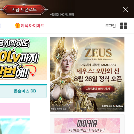
혜택.아이마트
로그인
인
벤
전
체
사
이
트
맵
콘솔마스 DB