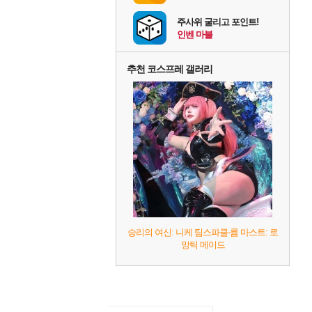
주사위 굴리고 포인트!
인벤 마블
추천 코스프레 갤러리
승리의 여신: 니케 팀스파클-륨 마스트: 로
망틱 메이드