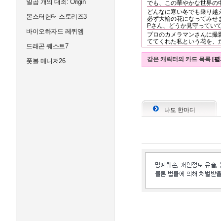
일곱 개의 대죄: Origin
でも、この華やかな世界の
どんなに寒い冬でも乗り越
몬스터헌터 스토리즈3
必ず大輪の花になってみせ
Pさん、どうか見守ってい
바이오하자드 레퀴엠
プロのカメラマンさんに撮
ててくれた私という花を、
드래곤 퀘스트7
같은 캐릭터의 카드 목록
[펼
풋볼 매니저26
나도 한마디