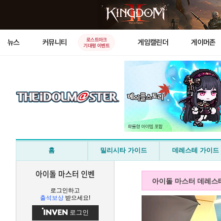
로스트아크
뉴스
커뮤니티
게임캘린더
게이머존
기대평 이벤트
홈
밀리시타 가이드
데레스테 가이드
아이돌 마스터 인벤
아이돌 마스터 데레스
로그인하고
출석보상
받으세요!
로그인