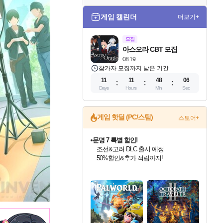
게임 캘린더
더보기+
모집
아스오라 CBT 모집
08.19
참가자 모집까지 남은 기간
11
11
48
05
Days
Hours
Min
Sec
게임 핫딜 (PC/스팀)
스토어+
문명 7 특별 할인!
조선&고려 DLC 출시 예정
50%할인&추가 적립까지!
마블 투혼 파이팅 소울즈 정식출시!
마블 히어로 총 출동&화려한 격투!
인벤게임즈 8월 특별 할인!
드래곤소드: 어웨이크닝 입점!
귀무자: 검의 길 예약 판매 중!
비스트 오브 리인카네이션 정식 출시!
커세어 코브 출시 기념 할인!
더 렐릭 퍼스트 가디언 정식 출시
베데스다 40주년 기념 할인 중!
캡콤 프렌차이즈 할인 진행 중!
캡콤 일부 상품 상시 할인
스타워즈 은하계 레이서
로블록스 기프트 카드 공식 입점
네이버 포인트 혜택까지!
인기 퍼블리셔 모음!
스팀으로 만나는 드래곤소드!
10% 할인과
게임프릭 신작 IP
해적'섬'을 발전시키자!
설화x하드코어 액션!
베데스다의 명작들을
몬헌, 바하 등 인기 IP를
몬헌 와일즈 & 드래곤즈 도그마2
인벤게임즈에서 10% 추가 적립
Robux를 가장 안전하고
최대 90% 할인가를 만나보세요!
네이버혜택과 함께 만나보세요!
이니&베니 혜택까지!
네이버 혜택가와 함께 예약하세요!
할인&네이버혜택으로 만나보세요!
네이버페이 혜택과 만나보세요!
40주년 프로모션으로 만나보세요!
할인가에 만나보세요!
일부 에디션 상시 할인!
혜택으로 예약 판매 중
편안하게 충전하세요