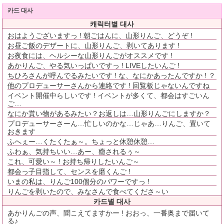
카드 대사
캐릭터별 대사
おはようございますっ ! 朝ごはんに、山形りんご、どうぞ !
お昼ご飯のデザートに、山形りんご、剥いてあります !
お夜食には、ヘルシーな山形りんごがオススメです !
あかりんご、やる気いっぱいですっ ! LIVEしたいんご !
ちひろさんが呼んでるみたいです ! な、なにかあったんですか ! ？
他のプロデューサーさんから連絡です ! 回覧板じゃないんですね
イベント開催中らしいです ! イベントが多くて、都会はすごいん
ご…
なにか貰い物があるみたい？お返しは…山形りんごにしますか？
プロデューサーさーん…忙しいのかな…じゃあ…りんご、置いて
おきます
ふへぇー…くたくたぁ～。ちょっと休憩休憩…
ふわぁ、気持ちいい…あー、癒されるぅ～
これ、可愛い～ ! お持ち帰りしたいんご～
都会っ子目指して、センスを磨くんご !
いまの私は、りんご100個分のパワーですっ !
りんごを剥いたので、みなさんで食べてくださ～い
카드별 대사
あかりんごの声、聞こえてますかー ! おおっ、一番奥まで届いて
る♪