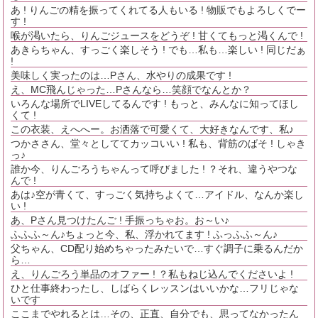
あ ! りんごの精を振ってくれてる人もいる ! 物販でもよろしくでー
す !
喉が渇いたら、りんごジュースをどうぞ ! 甘くてもっと渇くんで !
あきらちゃん、すっごく楽しそう ! でも…私も…楽しい ! 同じだぁ
!
美味しく実ったのは…Pさん、水やりの成果です !
え、MC飛んじゃった…Pさんなら…笑顔でなんとか？
いろんな場所でLIVEしてるんです ! もっと、みんなに知ってほし
くて !
この衣装、えへへー。お洒落で可愛くて、大好きなんです、私♪
つかささん、堂々としててカッコいい ! 私も、背筋のばそ ! しゃき
っ♪
誰か今、りんごろうちゃんって呼びました ! ？それ、違うやつな
んで !
あは♪空が青くて、すっごく気持ちよくて…アイドル、なんか楽し
い !
あ、Pさん見つけたんご ! 手振っちゃお。お～い♪
ふふふ～ん♪ちょっと今、私、浮かれてます ! ふっふふ～ん♪
父ちゃん、CD配り始めちゃったみたいで…すぐ調子に乗るんだか
ら…
え、りんごろう単品のオファー ! ？私もねじ込んでくださいよ !
ひと仕事終わったし、しばらくレッスンはいいかな…フリじゃな
いです
ここまでやれるとは…その、正直、自分でも、思ってなかったん