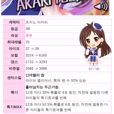
캐릭터
츠지노 아카리
등급
SR
속성
큐트
최대레벨
70
라이프
37 -> 39
보컬
3224 -> 6165
댄스
1722 -> 3293
비쥬얼
2085 -> 3986
신데렐라 챰
센터스킬
라이브 클리어시, 획득 팬 수 32% 상승
흘러넘치는 두근거림
특기
12초 마다 35% 확률로 4초 동안, 직전에 발동한 다른
아이돌의 특기효과를 반복
12초 마다 52.5% 확률로 6초 동안, 직전에 발동한 다
특기MAX
른 아이돌의 특기효과를 반복