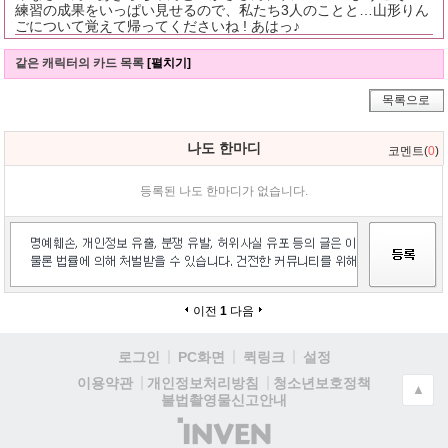
練習の成果をいっぱい見せるので、私たち3人のことと…山形りん
ごについて覚えて帰ってくださいね ! あはっ♪
같은 캐릭터의 카드 목록
[펼치기]
목록으로
나도 한마디
코멘트(
0
)
등록된 나도 한마디가 없습니다.
이전
1
다음
로그인
PC화면
퀵링크
설정
청소년보호정책
이용약관
개인정보처리방침
▲
불법촬영물신고안내
(주)
인