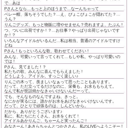
で…あは
Pさんとなら…もっと上のほうまで…なーんちゃって
ベレー帽、落ちそうでした？…え、ぴょこぴょこが隠れてた？…
うん？
りんごグッズ、もっと物販に増やせません？売れますよ、たぶん !
つ、ついに出荷ですか ! ？…お仕事？やっぱり出荷じゃないです
か ! ？
いろんなアイドルがいるんだ…私は相当、普通のアイドルですけ
どね
Pさん ! もっといろんな歌、歌わせてください !
みんな、可愛いって言ってくれて…もしや私、やっぱり可愛いの
では !
Pさん、見てました ! ？
私たちの歌、みんなに喜んでもらえました !
どうしよう、アイドル、すっごく楽しい♪
りんごの木って、羨ましいなぁって思ったこともあります。
だって、ただ立ってるだけなのに、栄養も、お水ももらえて。
なんで私が世話焼かなきゃいけないんだーって。
でも、そんなものなんですよね、きっと。
なにかが実るには、誰かがお水をあげなきゃいけないんです。
だって、ひとりで頑張るのは、しんどいから。
だから、ありがとうございます♪
私に、私たちにたくさん、お水をくれて !
アイドルあかりんご、ちゃーんと実ったんご !
みなさーん ! あきらちゃんとつかささん、私のLIVEへようこそー !