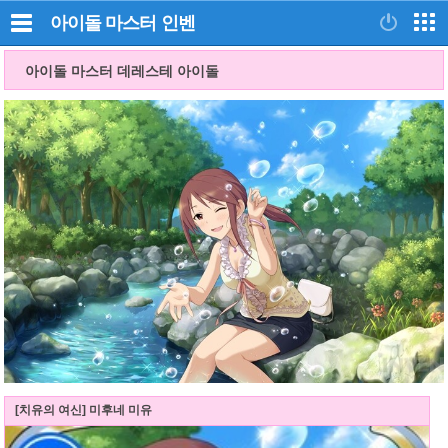
아이돌 마스터
인벤
아이돌 마스터 데레스테 아이돌
[치유의 여신] 미후네 미유