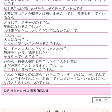
りです
私もPさんに何か返せたら…そう思っているんです
人前に立つことが得意とは思いません…でも、背中を押してくれ
るなら
どうして、ステージの上では、
笑顔になれるんでしょう。
お仕事だから……というだけではない気がして。
ふふっ……
大人になっても、
こんなに楽しいことがあるんですね。
私、ずっと大人にならなくちゃと思って。
無理をしたり、我慢をしたり。
そうやって生きてきて……
だから、自分の個性を見てもらうこのお仕事に
まだ戸惑うこともあります。でも……
ここでは、笑っていいんですね。
これから撮影なのに濡らしたら…でも、少しだけはしゃいでみて
もいいですか？ふふっ、お返しです…えいっ ! は～たまにはこん
なひとときもいいものですね
같은 캐릭터의 카드 목록
[펼치기]
목록으로
나도 한마디