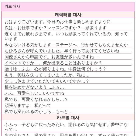
카드 대사
캐릭터별 대사
おはようございます。今日のお仕事も楽しめますように
次は…お仕事ですか？レッスンですか？…頑張ります
遅くまでお疲れさまです。いつも頑張ってくれているの、知って
います
今ならいける気がします…ステージへ、行かせてもらえませんか
ちひろさんが呼んでいました。早く行ってあげてくださいね
同僚さんから申請です。お友達が多いんですね…
イベントですか…。何か出来ることはありますか？
贈り物…ふふ、心が躍りますね。中身は何でしょう？
もう、興味を失ってしまいましたか。私に…
少し…休ませていただいてもいいですか…？
根を詰めすぎないよう…ふぅ…
ふふ、可愛らしい…いいですね
私でも、可愛くなれるかしら…？
頑張りますよ、私だって
私でも変われるのかしら…もっと…
카드별 대사
ふふっ…子どもに戻ったみたい。濡れるのも気にせず、夢中にな
って…
水の冷たさも、緑の青さも…田舎を思い出して…ずっと帰ってな