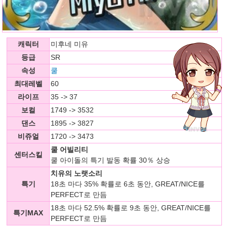
캐릭터
미후네 미유
등급
SR
속성
쿨
최대레벨
60
라이프
35 -> 37
보컬
1749 -> 3532
댄스
1895 -> 3827
비쥬얼
1720 -> 3473
쿨 어빌리티
센터스킬
쿨 아이돌의 특기 발동 확률 30％ 상승
치유의 노랫소리
특기
18초 마다 35% 확률로 6초 동안, GREAT/NICE를
PERFECT로 만듬
18초 마다 52.5% 확률로 9초 동안, GREAT/NICE를
특기MAX
PERFECT로 만듬