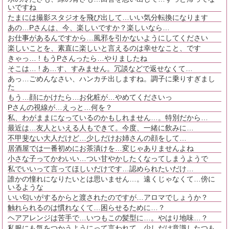
いですね
たまには撮影スタジオを飛び出して…いい気分転換になります
あの…Pさんは、今、楽しいですか？楽しいなら…
お仕事があるんですから…風邪を引かないようにしてください
楽しいことを、素直に楽しいと言えるのは幸せなこと、です
きゃっ… ! もうPさんったら…やりましたね
そこは… ! あ…す、すみません。冗談などで返せなくて…
あっ…ごめんなさい、ハンカチ出しますね。調子に乗りすぎまし
た
もう…顔にかけたら…お化粧が…やめてくださいっ
Pさんの視線が…えっと…何を？
私、わがままになっているのかもしれません…。特別だから…
最近は…友人といえる人もできて。今度、一緒に飲みに…
不甲斐ない大人だけど…少しだけお姉さんの顔をして…
居酒屋では一番初めにお茶漬けを…変じゃありませんよね
小さな子ってかわいい…つい甘やかしたくなってしまうようで
私でいいって言ってほしいだけです…認められたいだけ…
誰かの憧れになりたいとは思いません…。遠くじゃなくて…傍に
いるような
いい匂いがするからと渡されたのですが…アロマでしょうか？
触れられるのは慣れなくて…困らせるために…？
ヘアアレンジは苦手で…いつもこの髪型に…。やはり地味…？
私服にも気をつかうようにって言われて…少しだけ意識したつも