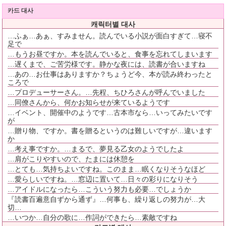
카드 대사
캐릭터별 대사
…ふぁ…あぁ、すみません。読んでいる小説が面白すぎて…寝不
足で
…もうお昼ですか。本を読んでいると、食事を忘れてしまいます
…遅くまで、ご苦労様です。静かな夜には、読書が合いますね
…あの…お仕事はありますか？ちょうど今、本が読み終わったと
ころで
…プロデューサーさん。…先程、ちひろさんが呼んでいました
…同僚さんから、何かお知らせが来ているようです
…イベント、開催中のようです…古本市なら…いってみたいです
が
…贈り物、ですか。書を贈るというのは難しいですが…違います
か
…考え事ですか。…まるで、夢見る乙女のようでしたよ
…肩がこりやすいので、たまには休憩を
…とても…気持ちよいですね。このまま…眠くなりそうなほど
…愛らしいですね。…窓辺に置いて…日々の彩りになりそう
…アイドルになったら…こういう努力も必要…でしょうか
『読書百遍意自ずから通ず』…何事も、繰り返しの努力が…大
切…
…いつか…自分の歌に…作詞ができたら…素敵ですね