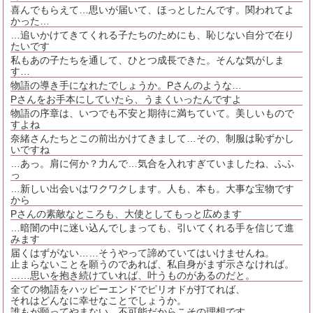
喜んでもらえて…思いが届いて、ほっとしたんです。関われてよ
かった…
…追いかけてきてくれる子たちのためにも、恥じない自分で在り
たいです
私もあの子たちを通して、ひとつ成長できた。そんな気がしま
す…
物語の導き手になれたでしょうか。Pさんのような…
Pさんをお手本にしていたら、うまくいったんですよ
物語の序章は、いつでも不安と期待に満ちていて。美しいもので
すよね
奈緒さんたちとこの前出かけてきまして…その、制服は恥ずかし
いですね
…あっ。肩に何か？力んで…気合を入れすぎていましたね、ふふ
っ
…新しい出会いはワクワクします。人も、本も。大事な宝物です
から
Pさんの素敵なところも、大使としてもっと広めます
…暗闇の中に迷い込んでしまっても、引いてくれる手を信じて進
みます
届くはずがない……そうやって諦めていてはいけませんね。
止まらないことを願うのであれば、私自身がまず示さなければ。
……思いを抱き続けていれば、叶うものがあるのだと。
全ての物語をハッピーエンドでピリオドが打てれば、
それはどんなに幸せなことでしょうか。
誰もが願ってやまない、不可能だからこその理想です。