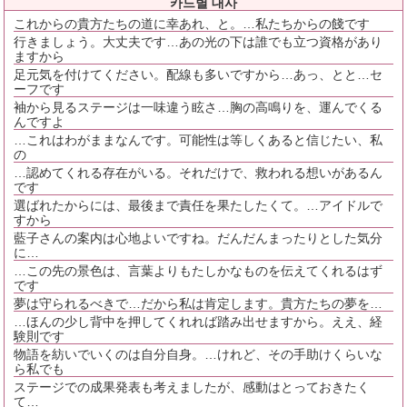
카드별 대사
これからの貴方たちの道に幸あれ、と。…私たちからの餞です
行きましょう。大丈夫です…あの光の下は誰でも立つ資格があり
ますから
足元気を付けてください。配線も多いですから…あっ、とと…セ
ーフです
袖から見るステージは一味違う眩さ…胸の高鳴りを、運んでくる
んですよ
…これはわがままなんです。可能性は等しくあると信じたい、私
の
…認めてくれる存在がいる。それだけで、救われる想いがあるん
です
選ばれたからには、最後まで責任を果たしたくて。…アイドルで
すから
藍子さんの案内は心地よいですね。だんだんまったりとした気分
に…
…この先の景色は、言葉よりもたしかなものを伝えてくれるはず
です
夢は守られるべきで…だから私は肯定します。貴方たちの夢を…
…ほんの少し背中を押してくれれば踏み出せますから。ええ、経
験則です
物語を紡いでいくのは自分自身。…けれど、その手助けくらいな
ら私でも
ステージでの成果発表も考えましたが、感動はとっておきたく
て…