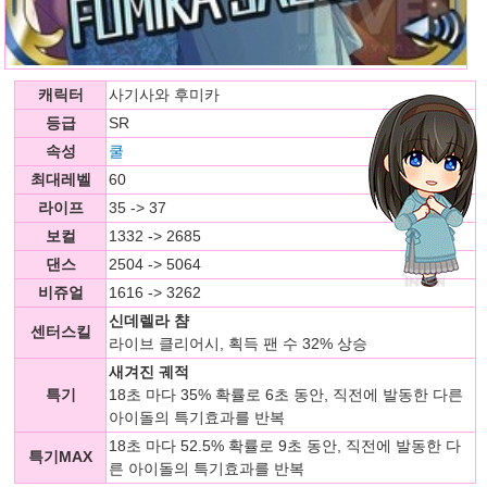
캐릭터
사기사와 후미카
등급
SR
속성
쿨
최대레벨
60
라이프
35 -> 37
보컬
1332 -> 2685
댄스
2504 -> 5064
비쥬얼
1616 -> 3262
신데렐라 챰
센터스킬
라이브 클리어시, 획득 팬 수 32% 상승
새겨진 궤적
특기
18초 마다 35% 확률로 6초 동안, 직전에 발동한 다른
아이돌의 특기효과를 반복
18초 마다 52.5% 확률로 9초 동안, 직전에 발동한 다
특기MAX
른 아이돌의 특기효과를 반복