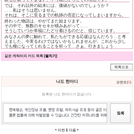
では、それ以外の結末には、価値がないのでしょうか？
……私はそうは思いません。
それは、そこに至るまでの軌跡の否定になってしまいますから。
終わった物語は、やがてまた始まります。
その中で、無数のキセキが積みあがって……
そうしていつか幸福にたどり着けるのだと、信じています。
みなさんの夢に触れて、私たちができる応援はなんだろう…と考
えました。今実るわけではないかもしれませんが、これから少し
でも糧になってくれることを祈って…さぁ、行きましょう
같은 캐릭터의 카드 목록
[펼치기]
목록으로
나도 한마디
코멘트(
0
)
등록된 나도 한마디가 없습니다.
이전
1
다음