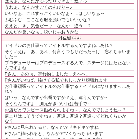
はぁぁ、なんだかゆったりできますねぇっ
うわぁ、なんかすごくのんびり～♪
いいなぁ、これすっごくいいなぁ～…ほしいなぁ～
ふむふむ…ここなら服を脱いでもいいかな？
ええと、き、気合だーッ…なんか…違う…？
なんだか暑いなぁ…脱いじゃおうかな
카드별 대사
アイドルのお仕事ってアイドルするんですよね…あれ？
そういえば…あ、あれ、何言うつもりだったっけ…忘れちゃいま
した～
プロデューサーはプロデュースする人で、ステージにはたたない
んですよね
Pさん、あのぉ、忘れ物しました…えへへ…
Pさんがいれば、抜けてる私でもしっかり頑張れます
お仕事頑張ってアイドルのお仕事するアイドルになりますっ…あ
れ？
はいっ、なんですか出番ですか？え、違うんですか～
そうなんですよ、胸元がきつい服は苦手で～
お店だとワンピース勧められますね～。なんででしょうね～？
肩こりは…そうですねぇ、普通…普通？普通ってどれくらいか
な？
Pさんに見られてると、なんだかドキドキですね
Pさんに触られると、なんかアツくなっちゃいます…