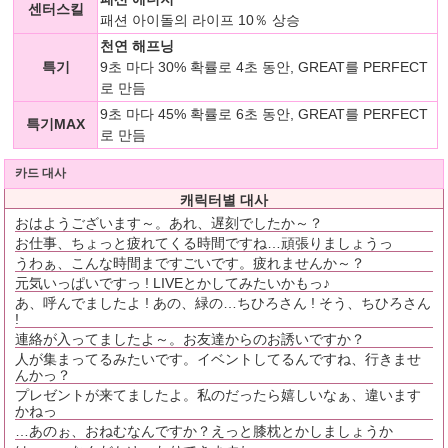
센터스킬
패션 아이돌의 라이프 10％ 상승
천연 해프닝
특기
9초 마다 30% 확률로 4초 동안, GREAT를 PERFECT
로 만듬
9초 마다 45% 확률로 6초 동안, GREAT를 PERFECT
특기MAX
로 만듬
카드 대사
캐릭터별 대사
おはようございます～。あれ、遅刻でしたか～？
お仕事、ちょっと疲れてくる時間ですね…頑張りましょうっ
うわぁ、こんな時間まですごいです。疲れませんか～？
元気いっぱいですっ ! LIVEとかしてみたいかもっ♪
あ、呼んでましたよ ! あの、緑の…ちひろさん ! そう、ちひろさん
!
連絡が入ってましたよ～。お友達からのお誘いですか？
人が集まってるみたいです。イベントしてるんですね、行きませ
んかっ？
プレゼントが来てましたよ。私のだったら嬉しいなぁ、違います
かねっ
…あのぉ、おねむなんですか？えっと膝枕とかしましょうか