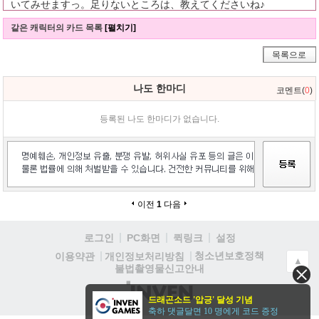
いてみせますっ。足りないところは、教えてくださいね♪
같은 캐릭터의 카드 목록
[펼치기]
목록으로
나도 한마디
코멘트(
0
)
등록된 나도 한마디가 없습니다.
이전
1
다음
로그인
PC화면
퀵링크
설정
청소년보호정책
이용약관
개인정보처리방침
▲
불법촬영물신고안내
(주)
드래곤소드 '압긍' 달성 기념
인
축하 댓글달면 10 명에게 코드 증정
벤