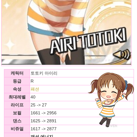
캐릭터
토토키 아이리
등급
R
속성
패션
최대레벨
40
라이프
25 -> 27
보컬
1661 -> 2956
댄스
1625 -> 2891
비쥬얼
1617 -> 2877
패션 에너지