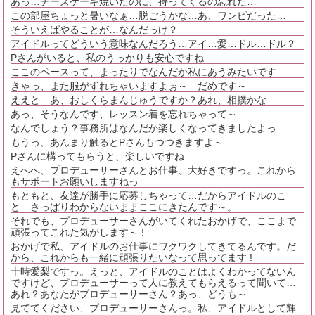
あっ…チーズケーキ焼いたのに、持ってくるの忘れた…
この部屋ちょっと暑いなぁ…脱ごうかな…あ、ワンピだった…
そういえばやることが…なんだっけ？
アイドルってどういう意味なんだろう…アイ…愛…ドル…ドル？
Pさんがいると、私のうっかりも安心ですね
ここのペースって、まったりでなんだか私にあうみたいです
きゃっ、また服がずれちゃいますよぉ～…だめです～
ええと…あ、おしくらまんじゅうですか？あれ、相撲かな…
あっ、そうなんです、レッスン着を忘れちゃって～
なんでしょう？事務所はなんだか楽しくなってきましたよっ
もうっ、あんまり触るとPさんもつつきますよ～
Pさんに構ってもらうと、楽しいですね
えへへ、プロデューサーさんとお仕事、大好きですっ。これから
もサポートお願いしますねっ
もともと、友達が勝手に応募しちゃって…だからアイドルのこ
と…さっぱりわからないままここにきたんです～。
それでも、プロデューサーさんがいてくれたおかげで、ここまで
頑張ってこれた気がします～ !
おかげで私、アイドルのお仕事にワクワクしてきてるんです。だ
から、これからも一緒に頑張りたいなって思ってます !
十時愛梨ですっ。えっと、アイドルのことはよくわかってないん
ですけど、プロデューサーって人に教えてもらえるって聞いて…
あれ？あなたがプロデューサーさん？あっ、どうも～
見ててください、プロデューサーさんっ。私、アイドルとして輝