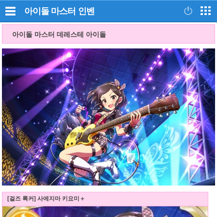
아이돌 마스터
인벤
아이돌 마스터 데레스테 아이돌
[걸즈 록커] 사에지마 키요미＋