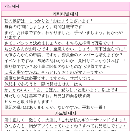
카드 대사
캐릭터별 대사
朝の挨拶は、しっかりと ! おはようございます !
昼食の時間にしましょう。時間は厳守です !
まだ、お仕事ですか。わかりました、手伝いましょう。何からや
ります？
さて…バシッと決めましょうか。もちろん準備は万端です !
ちひろさんがお呼びです。至急向かいましょう。廊下は走らずに !
同僚さんからの申請、ですか。委員会のメンバーも増えますか？
イベントですね。風紀の乱れがないか、見回りにいかなければ… !
贈り物ですか？お仕事に関係のないものなら没収ですよっ
…考え事ですかね。そっとしておくのがマナーですか
適度な休息は必要です。ですから、サボリでは…
休憩中であろうと、隙は見せません…はぁ
か、かわいい… ! あ、こほん。愛らしいと思います。以上です
身だしなみは基本ですね。外見は内面を映す鏡…
ビシッと取り締まります !
風紀の乱れはありませんか。ないですか。平和が一番 !
카드별 대사
清く正しく…激しく、大胆に ! これが私のギターサウンドですっ !
みなさんも、胸がアツくなっていますね？すべてお見通しですよ♪