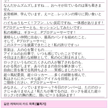
で !
なんだかムズムズしますね…。おへそが出ているのは落ち着きま
せん…
反骨精神、学んでいます。えーと…レッスンの帰りに買い食いと
か？
ハイちゅうもーく ! フフン…いい反応ですね、一体感があります !
Pプロデューサーとも、セッションしてみたいです♪
私の相棒は、ギターと…Pプロデューサーです !
素晴らしい仲間に出会い、最高のバンドを組めたこと。
そして、Pプロデューサーに
このステージを披露できたこと ! 私の誇りですっ♪
音楽は、人の心を繋ぐもの……。
アイドルのお仕事で、いつも感じていたことですが、
今日はまた新たな経験として、私の心に刻まれました。
ロックというものにたくさんの人が魅了されるのも、
わかる気がします。ありのままの自分を解き放って、
自由に音を奏でる気持ちよさ……実感しましたから !
超☆風紀委員、超☆ロッカー……多くの経験を積んで、
私はさらにカンペキな超☆アイドルを目指します。
ご期待ください、Pプロデューサー !
みなさん、ノッていますかーっ？今日のナンバーは、ただのロッ
クじゃありませんよ ! 私たちが奏でるのは、ロックを超えた超☆
ロック♪その胸の奥に、熱いビートを刻みます !
같은 캐릭터의 카드 목록
[펼치기]