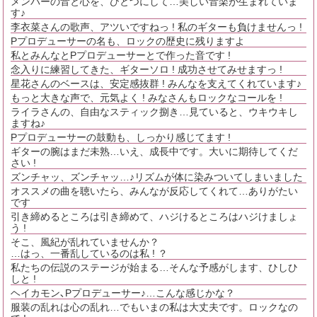
メンバーの音と心を、ひとつにして…美しい音楽が生まれていま
す♪
李衣菜さんの歌声、アツいですねっ ! 私のギターも負けませんっ !
Pプロデューサーの名も、ロックの歴史に残りますよ
私とみんなとPプロデューサーとで作った音です !
念入りに練習してきた、ギターソロ ! 成功させてみせますっ !
星花さんのベースは、安定感抜群 ! みんなを支えてくれています♪
もっと大きな声で、元気よく ! みなさんもロックなコールを !
ライラさんの、自由なスティック捌き…見ていると、ウキウキし
ますね♪
Pプロデューサーの鼓動も、しっかり感じてます !
ギターの腕はまだ未熟…いえ、成長中です。大いに期待してくだ
さい !
ズンチャッ、ズンチャッ…♪リズムが体に染みついてしまいました
オススメの曲を聴いたら、みんなが反応してくれて…ありがたい
です
引き締めるところは引き締めて、ハジけるところはハジけましょ
う !
そこ、風紀が乱れていませんか？
…はっ、一番乱しているのは私 ! ？
私たちの伝説のステージが始まる…そんな予感がします、ひしひ
しと !
ヘイカモン､Pプロデューサー♪…こんな感じかな？
服装の乱れは心の乱れ…でもいまの私は大丈夫です。ロックなの