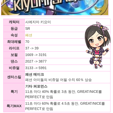
캐릭터
사에지마 키요미
등급
SR
속성
패션
최대레벨
70
라이프
37 -> 39
보컬
1669 -> 3191
댄스
2027 -> 3877
비쥬얼
3133 -> 5991
패션 메이크
센터스킬
패션 아이돌의 비쥬얼 어필 수치 60％ 상승
기타 퍼포먼스
특기
11초 마다 40% 확률로 3초 동안, GREAT/NICE를
PERFECT로 만듬
11초 마다 60% 확률로 4.5초 동안, GREAT/NICE를
특기MAX
PERFECT로 만듬