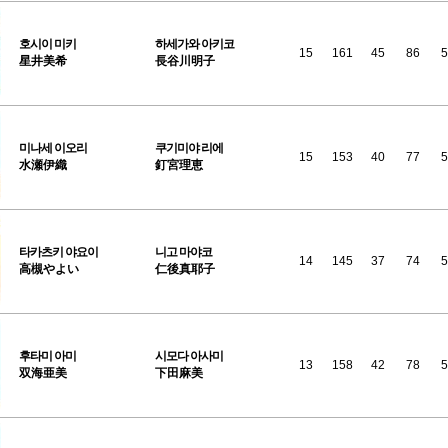
호시이
미키
하세가와 아키코
15
161
45
86
5
星井美希
長谷川明子
미나세
이오리
쿠기미야 리에
15
153
40
77
5
水瀬伊織
釘宮理恵
타카츠키
야요이
니고 마야코
14
145
37
74
5
高槻やよい
仁後真耶子
후타미
아미
시모다 아사미
13
158
42
78
5
双海亜美
下田麻美