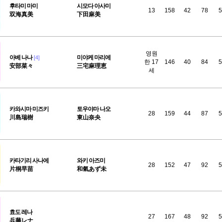
후타미
마미
시모다 아사미
13
158
42
78
5
双海真美
下田麻美
영원
아베
나나
미야케 마리에
[4]
한 17
146
40
84
5
安部菜々
三宅麻理恵
세
카와시마
미즈키
토우야마 나오
28
159
44
87
5
川島瑞樹
東山奈央
카타기리
사나에
와키 아즈미
28
152
47
92
5
片桐早苗
和氣あず未
효도
레나
27
167
48
92
5
兵藤レナ