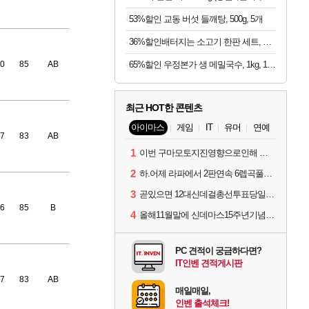
53%할인 교동 버섯 들깨탕, 500g, 5개
36%할인배터지는 소고기 한판 세트, 등심살 300g + 살치살 200g + 부채살 200g + 갈비살 200g + 우삼겹 300g, 1.2kg, 1세트
0
85
AB
65%할인 우정본가 생 메밀국수, 1kg, 1팩 + 시원한 메밀장, 40g, 6개
최근 HOT한 콘텐츠
아이마스
게임
IT
유머
연예
7
83
AB
1
이번 구마모토지진영향으로인해 아이돌 커뮤니케이션 매일 게시물이 중단된다고하네요ㅠ
2
하.어제 라파에서 2판연속 6렙곡풀콤못했네요.
3
곧있으면 12대신데걸총선투표당일이네요.
6
85
B
4
올해11월말에 신데마스15주년기념 라이브를 하네요
PC 견적이 궁금하다면?
IT인벤 견적게시판
7
83
AB
매일매일,
인벤 출석체크!