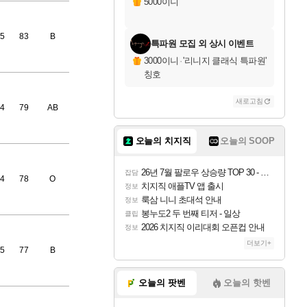
5000이니
5
83
B
특파원 모집 외 상시 이벤트
3000이니
·
'리니지 클래식 특파원'
칭호
새로고침
4
79
AB
오늘의 치지직
오늘의 SOOP
26년 7월 팔로우 상승량 TOP 30 - 월간 치지직
잡담
4
78
O
치지직 애플TV 앱 출시
정보
룩삼 니니 초대석 안내
정보
봉누도2 두 번째 티저 - 일상
클립
2026 치지직 이리대회 오픈컵 안내
정보
더보기+
5
77
B
오늘의 팟벤
오늘의 핫벤