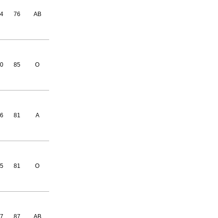
4
76
AB
0
85
O
6
81
A
5
81
O
7
87
AB