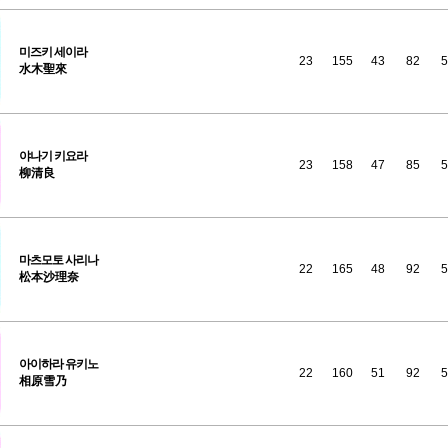
미즈키
세이라
23
155
43
82
5
水木聖來
야나기
키요라
23
158
47
85
5
柳清良
마츠모토
사리나
22
165
48
92
5
松本沙理奈
아이하라
유키노
22
160
51
92
5
相原雪乃