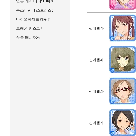
일곱 개의 대죄: Origin
몬스터헌터 스토리즈3
바이오하자드 레퀴엠
드래곤 퀘스트7
신데렐라
풋볼 매니저26
신데렐라
신데렐라
신데렐라