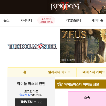
로스트아크
뉴스
커뮤니티
게임캘린더
게이머존
기대평 이벤트
홈
밀리시타 가이드
데레스테 가이드
아이돌 마스터 인벤
아이돌마스터 아이돌 정보
로그인하고
출석보상
받으세요!
소속
로그인