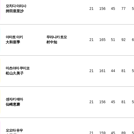
모치다
아리사
21
156
45
77
5
持田亜里沙
야마토
아키
무라나카 토모
21
165
51
92
6
大和亜季
村中知
마츠야마
쿠미코
21
161
44
81
5
松山久美子
센자키
에마
21
156
45
81
5
仙崎恵磨
오오타
유우
21
159
45
89
5