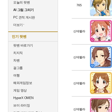
오늘의 팟벤
765
AI 그림 그리기
PC 견적 게시판
더보기
신데렐라
인기 팟벤
팟벤 바로가기
치지직
신데렐라
차벤
걸그룹
여행
해외게임정보
신데렐라
게임 영상
HyperX OMEN
브이 라이징
신데렐라