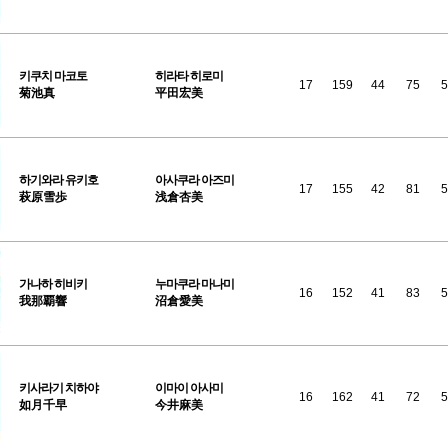
키쿠치
마코토
히라타 히로미
17
159
44
75
5
菊池真
平田宏美
하기와라
유키호
아사쿠라 아즈미
17
155
42
81
5
萩原雪歩
浅倉杏美
가나하
히비키
누마쿠라 마나미
16
152
41
83
5
我那覇響
沼倉愛美
키사라기
치하야
이마이 아사미
16
162
41
72
5
如月千早
今井麻美