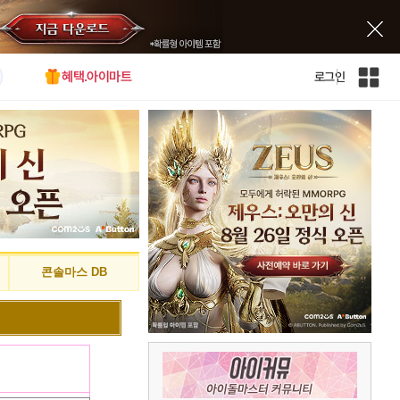
혜택.아이마트
로그인
인
벤
전
체
사
이
트
맵
콘솔마스 DB