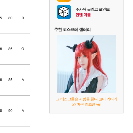
주사위 굴리고 포인트!
인벤 마블
5
80
B
추천 코스프레 갤러리
8
86
O
8
85
A
그 비스크돌은 사랑을 한다 코마 키타가
와 마린 리즈큥 ver
8
90
A