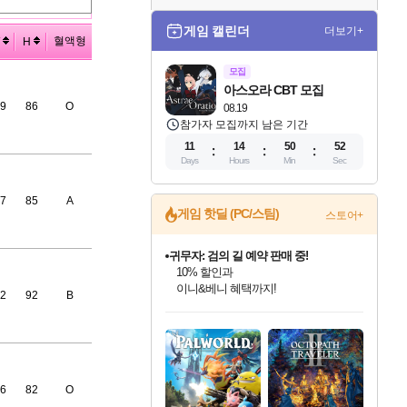
게임 캘린더
더보기+
혈액형
H
모집
아스오라 CBT 모집
9
86
O
08.19
참가자 모집까지 남은 기간
11
14
50
51
Days
Hours
Min
Sec
7
85
A
게임 핫딜 (PC/스팀)
스토어+
비스트 오브 리인카네이션 정식 출시!
게임프릭 신작 IP
네이버 혜택가와 함께 예약하세요!
2
92
B
인벤게임즈 8월 특별 할인!
드래곤소드: 어웨이크닝 입점!
문명 7 특별 할인!
마블 투혼 파이팅 소울즈 정식출시!
귀무자: 검의 길 예약 판매 중!
커세어 코브 출시 기념 할인!
더 렐릭 퍼스트 가디언 정식 출시
베데스다 40주년 기념 할인 중!
캡콤 프렌차이즈 할인 진행 중!
캡콤 일부 상품 상시 할인
스타워즈 은하계 레이서
로블록스 기프트 카드 공식 입점
인기 퍼블리셔 모음!
스팀으로 만나는 드래곤소드!
조선&고려 DLC 출시 예정
마블 히어로 총 출동&화려한 격투!
10% 할인과
해적'섬'을 발전시키자!
설화x하드코어 액션!
베데스다의 명작들을
몬헌, 바하 등 인기 IP를
몬헌 와일즈 & 드래곤즈 도그마2
인벤게임즈에서 10% 추가 적립
Robux를 가장 안전하고
최대 90% 할인가를 만나보세요!
네이버혜택과 함께 만나보세요!
50%할인&추가 적립까지!
네이버 포인트 혜택까지!
이니&베니 혜택까지!
할인&네이버혜택으로 만나보세요!
네이버페이 혜택과 만나보세요!
40주년 프로모션으로 만나보세요!
할인가에 만나보세요!
일부 에디션 상시 할인!
혜택으로 예약 판매 중
편안하게 충전하세요
6
82
O