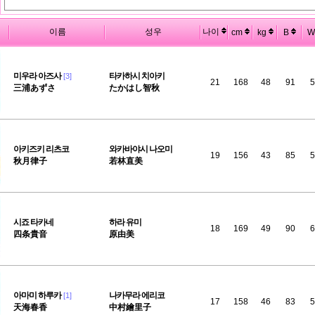
이름
성우
나이
cm
kg
B
W
미우라
아즈사
타카하시 치아키
[3]
21
168
48
91
5
三浦あずさ
たかはし智秋
아키즈키
리츠코
와카바야시 나오미
19
156
43
85
5
秋月律子
若林直美
시죠
타카네
하라 유미
18
169
49
90
6
四条貴音
原由美
아마미
하루카
나카무라 에리코
[1]
17
158
46
83
5
天海春香
中村繪里子