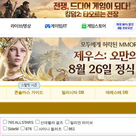
X
최대 90% 할인
라이브/영상
게이밍/IT
게임스토어
8월 프로모션
콘솔마스 가이드
밀리시타 DB
데레스테 DB
765 ALLSTARS
신데렐라 걸즈
밀리언 라이브
SideM
876
샤이니 컬러즈
961