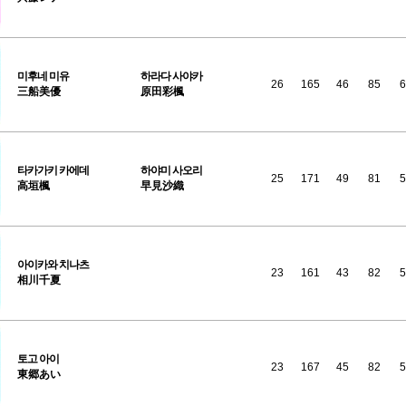
미후네
미유
하라다 사야카
26
165
46
85
6
三船美優
原田彩楓
타카가키
카에데
하야미 사오리
25
171
49
81
5
高垣楓
早見沙織
아이카와
치나츠
23
161
43
82
5
相川千夏
토고
아이
23
167
45
82
5
東郷あい