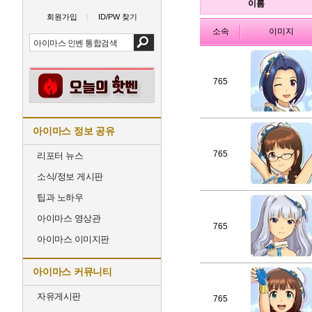
이름
회원가입
ID/PW 찾기
소속
이미지
765
아이마스 정보 공유
765
리포터 뉴스
소식/정보 게시판
팁과 노하우
아이마스 영상관
765
아이마스 이미지판
아이마스 커뮤니티
자유게시판
765