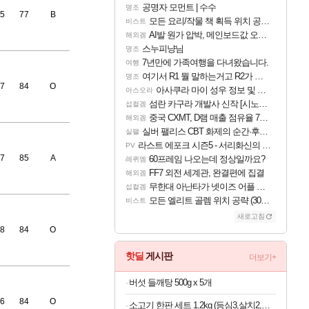
공명자 모먼트 | 수수
명조
5
77
B
모든 요리/작물 책 획득 위치 공략 (36개) - 미식가 도전과제
비스트
AI발 원가 압박, 메인보드값 오르나
해외겜
스누피냥님
명조
7년만에 가족여행을 다녀왔습니다.
여행
여기서 R1 뭘 말하는거고 R2가 뭘말하는걸까요?
명조
7
84
O
아사쿠라 마이 성우 정보 및 주요 필모
아스오라
섬란 카구라 개발사 신작 [시노비 넥서스] 연내 출시 예정
섭컬겜
중국 CXMT, D램 매출 점유율 7%…글로벌 4위로 부상
해외겜
실버 팰리스 CBT 화제의 순간·후기 모음
실팰
라스트 에포크 시즌5 - 서리화신의 분노 티저
PV
7
85
A
60프레임 나오는데 정상일까요?
레퀴엠
FF7 외전 세계관, 완결편에 집결
해외겜
무한대 아난타가 넷이즈 어플 달력에 일정 등록
섭컬겜
모든 엘리트 골렘 위치 공략 (30개) - 방랑 결투가
비스트
새로고침
8
84
O
핫딜
게시판
더보기+
버섯 들깨탕 500g x 5개
6
84
O
소고기 한판 세트 1.2kg (등심3,살치2,부채2,갈비2,우삼겹3) (100g당 2,658원)