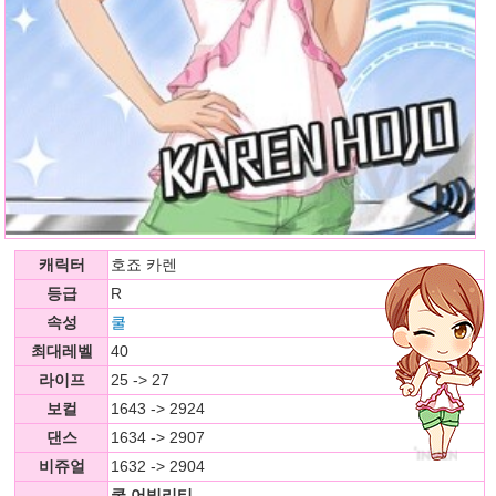
캐릭터
호죠 카렌
등급
R
속성
쿨
최대레벨
40
라이프
25 -> 27
보컬
1643 -> 2924
댄스
1634 -> 2907
비쥬얼
1632 -> 2904
쿨 어빌리티