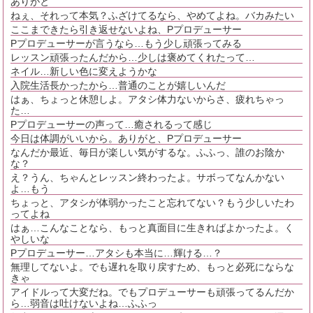
ありがと
ねぇ、それって本気？ふざけてるなら、やめてよね。バカみたい
ここまできたら引き返せないよね、Pプロデューサー
Pプロデューサーが言うなら…もう少し頑張ってみる
レッスン頑張ったんだから…少しは褒めてくれたって…
ネイル…新しい色に変えようかな
入院生活長かったから…普通のことが嬉しいんだ
はぁ、ちょっと休憩しよ。アタシ体力ないからさ、疲れちゃっ
た…
Pプロデューサーの声って…癒されるって感じ
今日は体調がいいから。ありがと、Pプロデューサー
なんだか最近、毎日が楽しい気がするな。ふふっ、誰のお陰か
な？
え？うん、ちゃんとレッスン終わったよ。サボってなんかない
よ…もう
ちょっと、アタシが体弱かったこと忘れてない？もう少しいたわ
ってよね
はぁ…こんなことなら、もっと真面目に生きればよかったよ。く
やしいな
Pプロデューサー…アタシも本当に…輝ける…？
無理してないよ。でも遅れを取り戻すため、もっと必死にならな
きゃ
アイドルって大変だね。でもプロデューサーも頑張ってるんだか
ら…弱音は吐けないよね…ふふっ