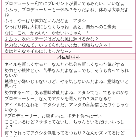
プロデューサー宛てにプレゼントが届いてるみたい。いいなぁ
ふふっ、プロデューサーも一休み？そうだよね、休みは大事だよ
ね
ふぅ、やっぱり体力ないんだなぁ…アタシ…
やっぱり体は大切にしなくちゃね…あと、自分へのご褒美… !
なに…これ…かわいい…かわいいじゃん… !
ふふっ、次のステージはどんな風に輝けるかな？
体力ないなんて、いってられないよね。頑張らなきゃ !
次はどんなネイルにしよっかな～♪
카드별 대사
ネイルを新しくすると、なんだか気分も新しくなった気がする
努力とか根性とか、苦手なんだよなぁ…でも、そうも言ってられ
ないか
勉強とか嫌いじゃないけど、やる気しないんだよね。意味ないと
思って
努力するって、ある意味才能だよね。アタシでも、できるのかな
プロデューサー、なんでアタシを選んだの？気になるな…
アイドルになれる…アタシまだ、アンタの言葉信じたワケじゃな
いから
Pプロデューサー、お腹すいた。ポテト食べたーい
ここにいるけど？サボってないし、ちゃんといるだけいいっし
ょ？
何？それってアタシを気遣ってるつもり？なんかズレてるけど…