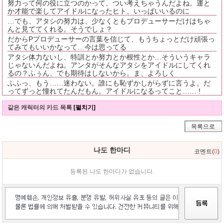
努力って何の役に立つのかって、つい考えちゃうんだよね。運と
か才能で楽してアイドルになったヒト、いっぱいいるのに
…でも、アタシの努力は、少なくともプロデューサーだけはちゃ
んと見ててくれる。そうでしょ？
だからPプロデューサーの言葉を信じて、もうちょっとだけ頑張っ
てみてもいいかなって…今は思ってる
アタシ体力ないし、特訓とか努力とか根性とか…そういうキャラ
じゃないんだよね。アンタがそんなアタシをアイドルにしてくれ
るの？ふぅん、でも期待はしないから。ま、よろしく
ふふっ、もう……迷わない。誰にも恥ずかしがらずに言うよ。だ
ってずっと憧れてたんだもん。アイドルになるってこと…… !
같은 캐릭터의 카드 목록
[펼치기]
목록으로
나도 한마디
코멘트(
0
)
등록된 나도 한마디가 없습니다.