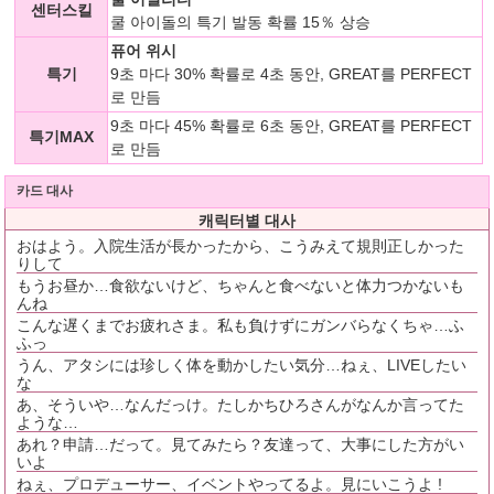
센터스킬
쿨 아이돌의 특기 발동 확률 15％ 상승
퓨어 위시
특기
9초 마다 30% 확률로 4초 동안, GREAT를 PERFECT
로 만듬
9초 마다 45% 확률로 6초 동안, GREAT를 PERFECT
특기MAX
로 만듬
카드 대사
캐릭터별 대사
おはよう。入院生活が長かったから、こうみえて規則正しかった
りして
もうお昼か…食欲ないけど、ちゃんと食べないと体力つかないも
んね
こんな遅くまでお疲れさま。私も負けずにガンバらなくちゃ…ふ
ふっ
うん、アタシには珍しく体を動かしたい気分…ねぇ、LIVEしたい
な
あ、そういや…なんだっけ。たしかちひろさんがなんか言ってた
ような…
あれ？申請…だって。見てみたら？友達って、大事にした方がい
いよ
ねぇ、プロデューサー、イベントやってるよ。見にいこうよ !