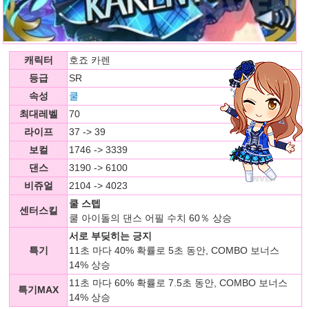
캐릭터
호죠 카렌
등급
SR
속성
쿨
최대레벨
70
라이프
37 -> 39
보컬
1746 -> 3339
댄스
3190 -> 6100
비쥬얼
2104 -> 4023
쿨 스텝
센터스킬
쿨 아이돌의 댄스 어필 수치 60％ 상승
서로 부딪히는 긍지
특기
11초 마다 40% 확률로 5초 동안, COMBO 보너스
14% 상승
11초 마다 60% 확률로 7.5초 동안, COMBO 보너스
특기MAX
14% 상승