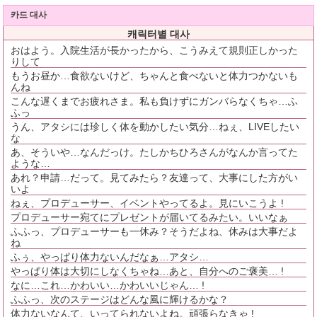
카드 대사
캐릭터별 대사
おはよう。入院生活が長かったから、こうみえて規則正しかった
りして
もうお昼か…食欲ないけど、ちゃんと食べないと体力つかないも
んね
こんな遅くまでお疲れさま。私も負けずにガンバらなくちゃ…ふ
ふっ
うん、アタシには珍しく体を動かしたい気分…ねぇ、LIVEしたい
な
あ、そういや…なんだっけ。たしかちひろさんがなんか言ってた
ような…
あれ？申請…だって。見てみたら？友達って、大事にした方がい
いよ
ねぇ、プロデューサー、イベントやってるよ。見にいこうよ !
プロデューサー宛てにプレゼントが届いてるみたい。いいなぁ
ふふっ、プロデューサーも一休み？そうだよね、休みは大事だよ
ね
ふぅ、やっぱり体力ないんだなぁ…アタシ…
やっぱり体は大切にしなくちゃね…あと、自分へのご褒美… !
なに…これ…かわいい…かわいいじゃん… !
ふふっ、次のステージはどんな風に輝けるかな？
体力ないなんて、いってられないよね。頑張らなきゃ !