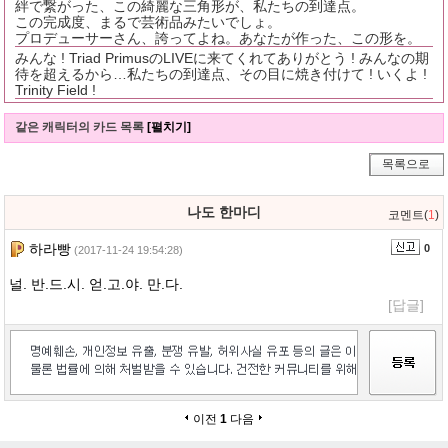
絆で繋がった、この綺麗な三角形が、私たちの到達点。
この完成度、まるで芸術品みたいでしょ。
プロデューサーさん、誇ってよね。あなたが作った、この形を。
みんな ! Triad PrimusのLIVEに来てくれてありがとう ! みんなの期
待を超えるから…私たちの到達点、その目に焼き付けて ! いくよ !
Trinity Field !
같은 캐릭터의 카드 목록
[펼치기]
목록으로
나도 한마디
코멘트(
1
)
하라빵
0
(2017-11-24 19:54:28)
널. 반.드.시. 얻.고.야. 만.다.
[답글]
이전
1
다음