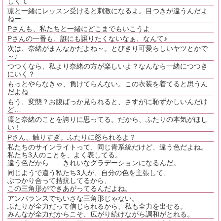
しくて
凛と一緒にレッスン受けると刺激になるよ。目つきが違うんだよ
ねー
Pさんも、私たちと一緒にどこまでもいこうよ
Pさんの一番も、誰にも譲りたくないなぁ、なんて♪
次は、奈緒がまんなかだよね～。とびきり可愛らしいヤツとかで
～♪
つつくなら、私より奈緒の方が楽しいよ？なんなら一緒につつき
にいく？
もっとやらなきゃ、負けてらんない。この衣装を着てると思うん
だよね
もう、変態？お腹ばっか見られると、さすがに恥ずかしいんだけ
ど…
凛と奈緒のことを誇りに思ってる。だから、ふたりの本気がほし
い !
Pさん、触りすぎ。ふたりに怒られるよ？
私たちのサインライトって、同じ青系統だけど、違う色だよね。
私たち3人のことを、よく表してる。
違う色だから……きれいなグラデーションになるんだ。
同じようで違う私たち3人が、自分の色を主張して、
ぶつかり合って拮抗してるから、
この三角形ができあがってるんだよね。
アンバランスでちいさな三角形じゃない。
ふたりが全力だって信じられるから、私も全力を出せる。
みんなが全力だからこそ、広がり続けながら調和がとれる。