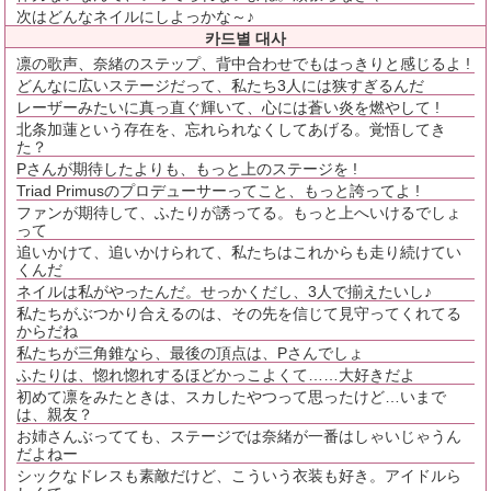
次はどんなネイルにしよっかな～♪
카드별 대사
凛の歌声、奈緒のステップ、背中合わせでもはっきりと感じるよ !
どんなに広いステージだって、私たち3人には狭すぎるんだ
レーザーみたいに真っ直ぐ輝いて、心には蒼い炎を燃やして !
北条加蓮という存在を、忘れられなくしてあげる。覚悟してき
た？
Pさんが期待したよりも、もっと上のステージを !
Triad Primusのプロデューサーってこと、もっと誇ってよ !
ファンが期待して、ふたりが誘ってる。もっと上へいけるでしょ
って
追いかけて、追いかけられて、私たちはこれからも走り続けてい
くんだ
ネイルは私がやったんだ。せっかくだし、3人で揃えたいし♪
私たちがぶつかり合えるのは、その先を信じて見守ってくれてる
からだね
私たちが三角錐なら、最後の頂点は、Pさんでしょ
ふたりは、惚れ惚れするほどかっこよくて……大好きだよ
初めて凛をみたときは、スカしたやつって思ったけど…いまで
は、親友？
お姉さんぶってても、ステージでは奈緒が一番はしゃいじゃうん
だよねー
シックなドレスも素敵だけど、こういう衣装も好き。アイドルら