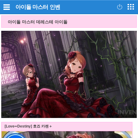
아이돌 마스터
인벤
아이돌 마스터 데레스테 아이돌
[Love∞Destiny] 호죠 카렌＋