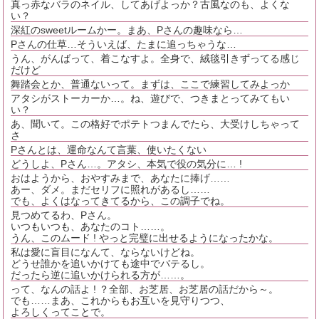
真っ赤なバラのネイル、してあげよっか？古風なのも、よくな
い？
深紅のsweetルームかー。まあ、Pさんの趣味なら…
Pさんの仕草…そういえば、たまに追っちゃうな…
うん、がんばって、着こなすよ。全身で、絨毯引きずってる感じ
だけど
舞踏会とか、普通ないって。まずは、ここで練習してみよっか
アタシがストーカーか…。ね、遊びで、つきまとってみてもい
い？
あ、聞いて。この格好でポテトつまんでたら、大受けしちゃって
さ
Pさんとは、運命なんて言葉、使いたくない
どうしよ、Pさん…。アタシ、本気で役の気分に… !
おはようから、おやすみまで、あなたに捧げ……
あー、ダメ。まだセリフに照れがあるし……
でも、よくはなってきてるから、この調子でね。
見つめてるわ、Pさん。
いつもいつも、あなたのコト……。
うん、このムード ! やっと完璧に出せるようになったかな。
私は愛に盲目になんて、ならないけどね。
どうせ誰かを追いかけても途中でバテるし。
だったら逆に追いかけられる方が……。
って、なんの話よ ! ？全部、お芝居、お芝居の話だから～。
でも……まあ、これからもお互いを見守りつつ、
よろしくってことで。