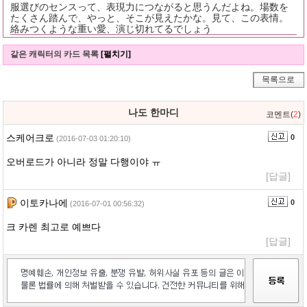
服選びのセンスって、表現力につながると思うんだよね。場数を
たくさん踏んで、やっと、そこが見えたかな。見て、この表情。
絡みつくような重い愛、演じ切れてるでしょう
같은 캐릭터의 카드 목록
[펼치기]
목록으로
나도 한마디
코멘트(
2
)
스케어크로
0
(2016-07-03 01:20:10)
오버로드가 아니라 정말 다행이야 ㅠ
[답글]
이토카나에
0
(2016-07-01 00:56:32)
크 카렌 최고로 예쁘다
[답글]