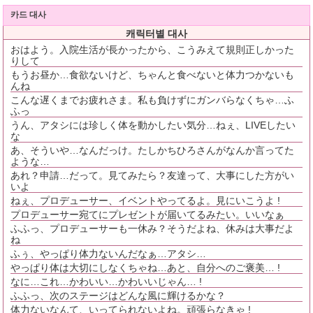
카드 대사
캐릭터별 대사
おはよう。入院生活が長かったから、こうみえて規則正しかった
りして
もうお昼か…食欲ないけど、ちゃんと食べないと体力つかないも
んね
こんな遅くまでお疲れさま。私も負けずにガンバらなくちゃ…ふ
ふっ
うん、アタシには珍しく体を動かしたい気分…ねぇ、LIVEしたい
な
あ、そういや…なんだっけ。たしかちひろさんがなんか言ってた
ような…
あれ？申請…だって。見てみたら？友達って、大事にした方がい
いよ
ねぇ、プロデューサー、イベントやってるよ。見にいこうよ !
プロデューサー宛てにプレゼントが届いてるみたい。いいなぁ
ふふっ、プロデューサーも一休み？そうだよね、休みは大事だよ
ね
ふぅ、やっぱり体力ないんだなぁ…アタシ…
やっぱり体は大切にしなくちゃね…あと、自分へのご褒美… !
なに…これ…かわいい…かわいいじゃん… !
ふふっ、次のステージはどんな風に輝けるかな？
体力ないなんて、いってられないよね。頑張らなきゃ !