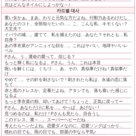
次はどんなネイルにしよっかな～♪
카드별 대사
重い女かぁ。まあ、わりと元気な方だよね。行動力あるわけだし
あなたのコト、全部知りたいの…。こ、こんな私…キモくない？
大丈夫？
イバラの城…。建てて、私を捕えたのは…あなた？それとも…私
自身？
あの李衣菜がアンニュイな顔を…。これはヤバい。地球ヤバいレ
ベル
Pさん、う…運命の愛って、信じる？
もっと輝く私になるよ、Pさん。うん、これは本音
呪いを解くには、くちづ…。あ、その、真似事だけね ! 真似事だ
け…
やめて…。その針を刺さないで ! 刺されたら私は、永遠の恋に落
ちて…
赤と黒のドレスか。定番だよね。アタシでも、落ち着いた感じに
なるよ
もっと李衣菜の頬、叩いてあげて ! ちょっと、正気に戻ってー
Pさん、あなただけに私を…。やっぱ、あげない !
見つめるのは、私だけ ! Pさんも見たら、目合うし
このドレス、重～…。スーパーヘビーだね…
考えたらヘンだよね。恋愛ダメなのに、恋愛ソングばっかり…
晴れの日でも、雨の日でも、部屋の中なら平気♪