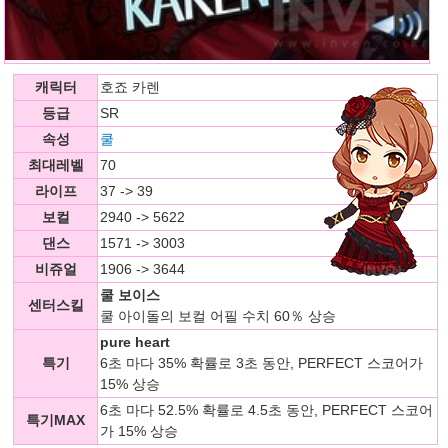
캐릭터
호죠 카렌
등급
SR
속성
쿨
최대레벨
70
라이프
37 -> 39
보컬
2940 -> 5622
댄스
1571 -> 3003
비쥬얼
1906 -> 3644
쿨 보이스
센터스킬
쿨 아이돌의 보컬 어필 수치 60％ 상승
pure heart
특기
6초 마다 35% 확률로 3초 동안, PERFECT 스코어가
15% 상승
6초 마다 52.5% 확률로 4.5초 동안, PERFECT 스코어
특기MAX
가 15% 상승