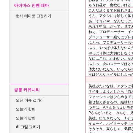
아이마스 인벤 테마
もうお昼か…食欲ないけど
こんな遅くまでお疲れさま
현재 테마로 고정하기
うん、アタシには珍しく体を
あ、そういや…なんだっけ
あれ？申請…だって。見て
ねぇ、プロデューサー、イベ
プロデューサー宛てにプレ
ふふっ、プロデューサーも
ふぅ、やっぱり体力ないん
やっぱり体は大切にしなくち
なに…これ…かわいい…かわ
ふふっ、次のステージはど
体力ないなんて、いってられ
次はどんなネイルにしよっ
美穂みたいな服、アタシは
공통 커뮤니티
ネイルしようとしたら「恐
ファッションはひらめきで
오픈 이슈 갤러리
着せ替えさせるの、結構好
つぎは、Pさんをちょいモ
오늘의 핫벤
Pさんがいると、みんな、
오늘의 팟벤
美穂、出てきなって… ! 
イェーイ、ハイターッチ ! 
AI 그림 그리기
そうそう、夏らしく、気軽