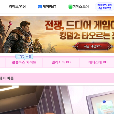
최대 90% 할인
라이브/영상
게이밍/IT
게임스토어
8월 프로모션
콘솔마스 가이드
밀리시타 DB
데레스테 DB
테 아이돌