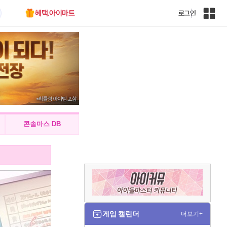
혜택.아이마트
로그인
인
벤
전
체
사
이
트
맵
콘솔마스 DB
게임 캘린더
더보기+