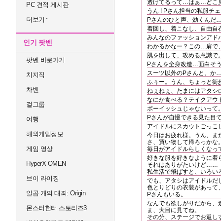
透けてるって…はぁ…どこ見
PC 견적 게시판
うん ! Pさん担当の私服チ
더보기
Pさんのひと声、効くんだ
着回し、着こなし、自由自
みんなのファッションアド
인기 팟벤
わかるかなー？この…肩で
肌を出して、攻める意識で
팟벤 바로가기
Pさんを全身改造…面白そ
スーツ以外のPさんと、か
치지직
ふぅー。うん、ちょっと街
차벤
ねぇねぇ、たまにはアタシ
なにか食べる？テイクアウ
걸그룹
ボーイッシュじゃないって。
Pさんが自慢できる見た目
여행
アイドルにスカウトごっこ
해외게임정보
今日はお疲れ様。うん、ま
さ、買い物して帰ろっかな
게임 영상
毎日がアイドルらしくなって
好きな服を好きなように着
HyperX OMEN
それはありがたいけど……
私生活で飛ばすと、いろい
브이 라이징
でも、アタシはアイドルだし
色とりどりの衣装があって
일곱 개의 대죄: Origin
Pさんもいる。
なんでも欲しがりだから、
몬스터헌터 스토리즈3
ま、大目に見てね。
その分、ステージでお返し