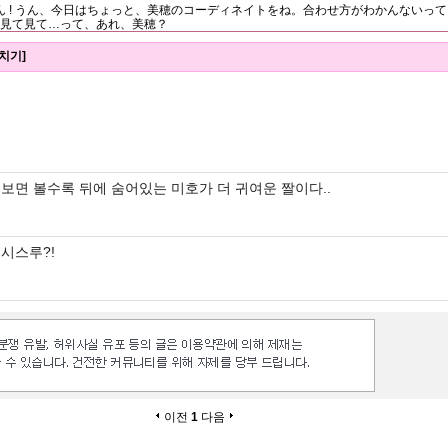
ん ! うん、今日はちょっと、美穂のコーディネイトをね。合わせ方がわかんないっ
、見て見て…って、あれ、美穂？
치기]
보면 볼수록 뒤에 숨어있는 미호가 더 귀여운 짤이다..
시스루?!
이전
1
다음