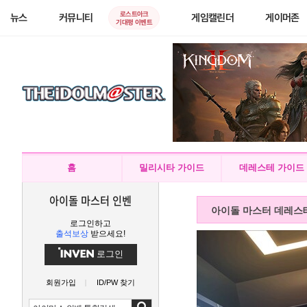
로스트아크
뉴스
커뮤니티
게임캘린더
게이머존
기대평 이벤트
홈
밀리시타 가이드
데레스테 가이드
아이돌 마스터 인벤
아이돌 마스터 데레스
로그인하고
출석보상
받으세요!
로그인
회원가입
ID/PW 찾기