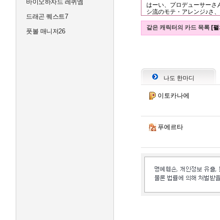
바이오하자드 레퀴엠
はーい、プロデューサーさ
シ流のモテ・アレンジ♪さ
드래곤 퀘스트7
같은 캐릭터의 카드 목록
[펼
풋볼 매니저26
나도 한마디
이토카나에
푸에르타