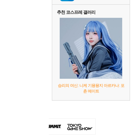
추천 코스프레 갤러리
승리의 여신: 니케 기묭묭지 아르카나: 포
츈 메이트