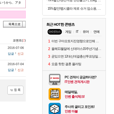
79%할인!랜선식당 연탄불고기, 250g, 4개
ていうから、アタ
15%할인!펩시콜라 제로 슈거 업소용, 라임향, 500ml, 20개
최근 HOT한 콘텐츠
목록으로
아이마스
게임
IT
유머
연예
코멘트(
2
)
1
이번 구마모토지진영향으로인해 아이돌 커뮤니케이션 매일 게시물이 중단된다고하네요ㅠ
2016-07-06
2
올해11월말에 신데마스15주년기념 라이브를 하네요
답글
신고
3
곧있으면 12대신데걸총선투표당일이네요.
4
요즘 핫한 결혼 플러팅
2016-07-04
답글
신고
PC 견적이 궁금하다면?
IT인벤 견적게시판
매일매일,
인벤 출석체크!
등록
주사위 굴리고 포인트!
인벤 마블