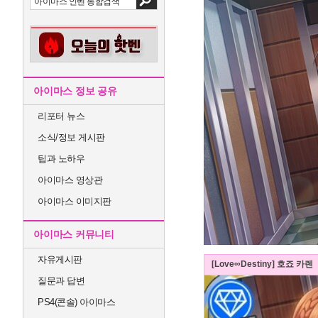
아이마스 정보 공유
리포터 뉴스
소식/정보 게시판
팁과 노하우
아이마스 영상관
아이마스 이미지판
아이마스 커뮤니티
자유게시판
[Love∞Destiny] 호죠 카렌
질문과 답변
PS4(콘솔) 아이마스