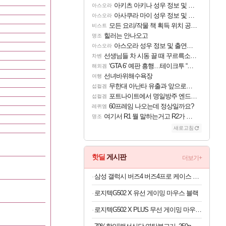
아키츠 아키나 성우 정보 및 주요 필모
아스오라
아사쿠라 마이 성우 정보 및 주요 필모
아스오라
모든 요리/작물 책 획득 위치 공략 (36개) - 미식가 도전과제
비스트
힐러는 안나오고
명조
아스오라 성우 정보 및 출연작 모음
아스오라
선생님들 차 시동 끌 때 꾸르륵소리나는데
차벤
‘GTA 6’ 예판 흥행…테이크투 “내부 예상 크게 넘어”
해외겜
선녀바위해수욕장
여행
무한대 아난타 유출과 앞으로의 예상 (루머)
섭컬겜
포트나이트에서 명일방주 엔드필드 [펠리카] 판매 예정
섭컬겜
60프레임 나오는데 정상일까요?
레퀴엠
여기서 R1 뭘 말하는거고 R2가 뭘말하는걸까요?
명조
새로고침
핫딜
게시판
더보기+
삼성 갤럭시 버즈4 버즈4프로 케이스 양은 냄비 커버
로지텍G502 X 유선 게이밍 마우스 블랙
로지텍G502 X PLUS 무선 게이밍 마우스 블랙