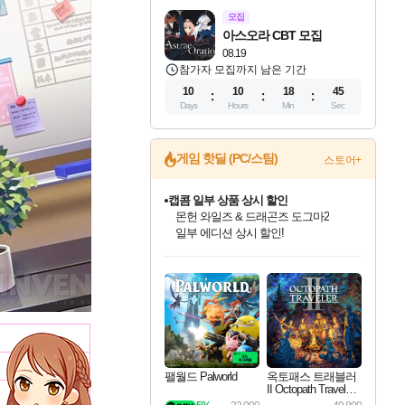
모집
아스오라 CBT 모집
08.19
참가자 모집까지 남은 기간
10
10
18
44
Days
Hours
Min
Sec
게임 핫딜 (PC/스팀)
스토어+
캡콤 일부 상품 상시 할인
몬헌 와일즈 & 드래곤즈 도그마2
일부 에디션 상시 할인!
인벤게임즈 8월 특별 할인!
드래곤소드: 어웨이크닝 입점!
문명 7 특별 할인!
마블 투혼 파이팅 소울즈 정식출시!
귀무자: 검의 길 예약 판매 중!
비스트 오브 리인카네이션 정식 출시!
커세어 코브 출시 기념 할인!
더 렐릭 퍼스트 가디언 정식 출시
베데스다 40주년 기념 할인 중!
캡콤 프렌차이즈 할인 진행 중!
스타워즈 은하계 레이서
로블록스 기프트 카드 공식 입점
인기 퍼블리셔 모음!
스팀으로 만나는 드래곤소드!
조선&고려 DLC 출시 예정
마블 히어로 총 출동&화려한 격투!
10% 할인과
게임프릭 신작 IP
해적'섬'을 발전시키자!
설화x하드코어 액션!
베데스다의 명작들을
몬헌, 바하 등 인기 IP를
인벤게임즈에서 10% 추가 적립
Robux를 가장 안전하고
최대 90% 할인가를 만나보세요!
네이버혜택과 함께 만나보세요!
50%할인&추가 적립까지!
네이버 포인트 혜택까지!
이니&베니 혜택까지!
네이버 혜택가와 함께 예약하세요!
할인&네이버혜택으로 만나보세요!
네이버페이 혜택과 만나보세요!
40주년 프로모션으로 만나보세요!
할인가에 만나보세요!
혜택으로 예약 판매 중
편안하게 충전하세요
팰월드 Palworld
옥토패스 트래블러
II Octopath Traveler I
I