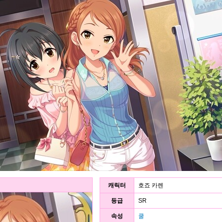
캐릭터
호죠 카렌
등급
SR
속성
쿨