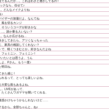
てるんだか…。これはわざと透かしてるの !
ェックなら、任せて♪
…。どんなメイクよりね
在♪
バイザーの加蓮だよ。なんてね
、風を切るカンジ
。そういうコーデが好きかな
う…。誰か乗る人いない？
…。なんか広がるね…
歩きしてきたら、アツくなっちゃった
に、家具の相談してくれない？
トで、軽くつまむとか。好きなんだよね
フェミニン、フェミニン !
でいたいとは思うよ、うん
しよ、Pさん。もう一度♪
た明日ね。
。
きた感じ !
られるって、とっても楽しいよね。
ろ大変な面もあるよね。
。LIVEがあって、
、たくさんワガママを聞いてくれる、
迷惑かけちゃうかもしれないけど……
するから。全部ちゃんと、ね♪