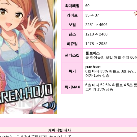
최대레벨
60
라이프
35 -> 37
보컬
2281 -> 4606
댄스
1218 -> 2460
비쥬얼
1478 -> 2985
쿨 보이스
센터스킬
쿨 아이돌의 보컬 어필 수치 60
pure heart
특기
6초 마다 35% 확률로 3초 동안,
어가 15% 상승
6초 마다 52.5% 확률로 4.5초 동
특기MAX
코어가 15% 상승
캐릭터별 대사
ったから、こうみえて規則正しかったりして