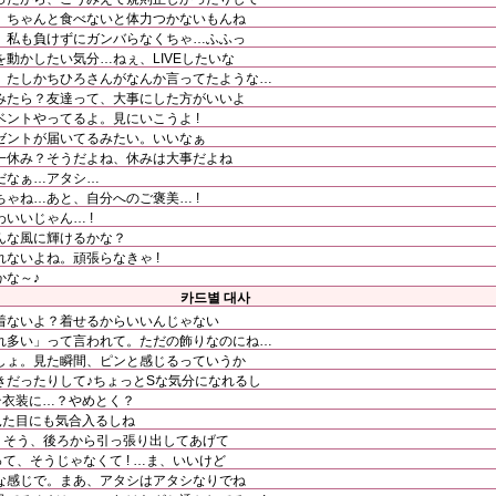
、ちゃんと食べないと体力つかないもんね
。私も負けずにガンバらなくちゃ…ふふっ
動かしたい気分…ねぇ、LIVEしたいな
。たしかちひろさんがなんか言ってたような…
みたら？友達って、大事にした方がいいよ
ントやってるよ。見にいこうよ !
ゼントが届いてるみたい。いいなぁ
一休み？そうだよね、休みは大事だよね
だなぁ…アタシ…
ゃね…あと、自分へのご褒美… !
いいじゃん… !
んな風に輝けるかな？
ないよね。頑張らなきゃ !
かな～♪
카드별 대사
着ないよ？着せるからいいんじゃない
れ多い」って言われて。ただの飾りなのにね…
しょ。見た瞬間、ピンと感じるっていうか
きだったりして♪ちょっとSな気分になれるし
テ衣装に…？やめとく？
見た目にも気合入るしね
そうそう、後ろから引っ張り出してあげて
って、そうじゃなくて ! …ま、いいけど
な感じで。まあ、アタシはアタシなりでね