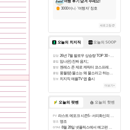
여행 후기 남겨 주세요!
3000이니
·
'여행자' 칭호
새로고침
오늘의 치지직
오늘의 SOOP
26년 7월 팔로우 상승량 TOP 30 - 월간 치지직
잡담
임나은) 진짜 음지;;
클립
젠레스 존 제로 캐릭터 코스프레한 꽁주
짤방
풍월량) 물소는 왜 물소라고 하는거야? 아! 그만 ㅋㅋ 알았어 ㅋㅋ
클립
치지직 애플TV 앱 출시
정보
더보기+
오늘의 팟벤
오늘의 핫벤
라스트 에포크 시즌5 - 서리화신의 분노 티저
PV
명조
명조
8월 28일 넷플릭스에서 예고편 공개 예정
GTA6