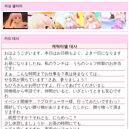
의상 갤러리
카드 대사
캐릭터별 대사
おはようございます。本日はお日柄もよく、よき一日になります
よう…
お昼になりましたね。私のランチは…うちのシェフ特製のお弁当
です♪
まぁ、こんな時間までお仕事を？夜は休まなくては…
やる気が満ちています ! さあ、参りましょう !
ちひろさんがお呼びですよ。行ってあげてくださいまし
同僚様から申請です。仲間がいると、いざというときも安心です
わ
イベント開催中…？プロデューサー様、行ってみたいですわっ !
開封していない贈り物がありますね。たしかに、贈り物って溜ま
りますわ
…瞑想ですか？それとも、にらめっこ？
少し休憩しましょうか…お茶の時間にでも…