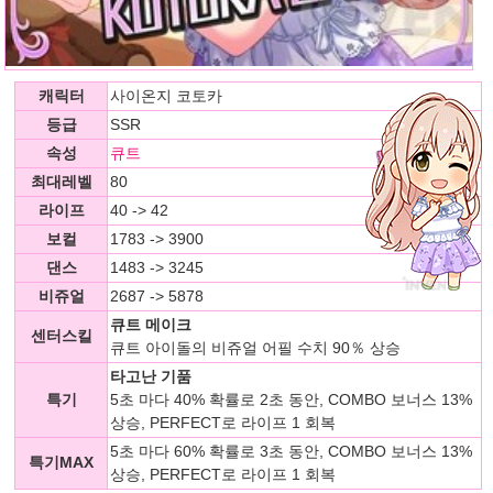
캐릭터
사이온지 코토카
등급
SSR
속성
큐트
최대레벨
80
라이프
40 -> 42
보컬
1783 -> 3900
댄스
1483 -> 3245
비쥬얼
2687 -> 5878
큐트 메이크
센터스킬
큐트 아이돌의 비쥬얼 어필 수치 90％ 상승
타고난 기품
특기
5초 마다 40% 확률로 2초 동안, COMBO 보너스 13%
상승, PERFECT로 라이프 1 회복
5초 마다 60% 확률로 3초 동안, COMBO 보너스 13%
특기MAX
상승, PERFECT로 라이프 1 회복