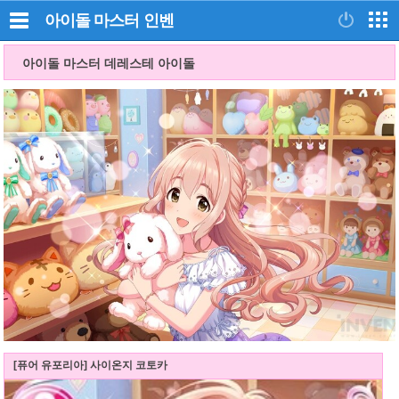
아이돌 마스터
인벤
아이돌 마스터 데레스테 아이돌
[퓨어 유포리아] 사이온지 코토카