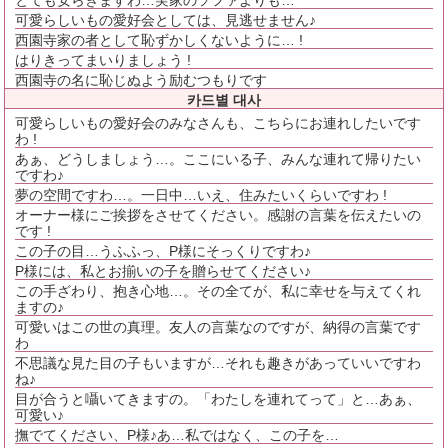
とても安らぎますわ…実家のソファよりも…
可愛らしいもの愛好会としては、見逃せません♪
西園寺家の者として恥ずかしくないように… !
はりきってまいりましょう !
西園寺の名に恥じぬよう励むつもりです
카드별 대사
可愛らしいもの愛好会のみなさんも、こちらにお連れしたいです
わ !
あぁ、どうしましょう…。ここにいる子、みんな連れて帰りたい
ですわ♪
夢の空間ですわ…。一日中…いえ、住みたいくらいですわ !
オーナー様にご挨拶をさせてください。感謝の言葉を伝えたいの
です !
この子の目…うふふっ、P様にそっくりですわ♪
P様には、私とお揃いの子を贈らせてください♪
この手ざわり、抱き心地…。その全てが、私に幸せを与えてくれ
ますの♪
可愛いはこの世の真理。友人の言葉なのですが、納得の言葉です
わ
不思議な見た目の子もいますが…それも趣きがあっていいですわ
ね♪
目が合うと囁いてきますの。「わたしを連れてって」と…あぁ、
可愛い♪
撫でてください、P様♪あ…私ではなく、この子を…