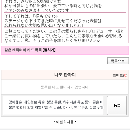
それは、みなさまのお顔ですわ !
私が可愛いものに出会い、愛でている時と同じお顔を、
ファンのみなさまもしていたのです !
そしてそれは、P様もですわ♪
ステージから下りてきた時に見せてくださった表情は、
忘れられない大切な思い出となりましたわ♪
ご覧になってください、この子の愛らしさを♪プロデューサー様と
ご一緒にお買い物をしていたら、こんなに素敵な出会いが訪れる
なんて…。私、もうこの子を離したくありませんわ♪
같은 캐릭터의 카드 목록
[펼치기]
목록으로
나도 한마디
코멘트(
0
)
등록된 나도 한마디가 없습니다.
이전
1
다음