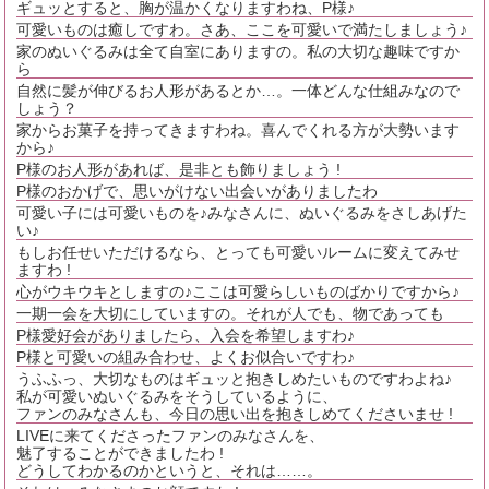
ギュッとすると、胸が温かくなりますわね、P様♪
可愛いものは癒しですわ。さあ、ここを可愛いで満たしましょう♪
家のぬいぐるみは全て自室にありますの。私の大切な趣味ですか
ら
自然に髪が伸びるお人形があるとか…。一体どんな仕組みなので
しょう？
家からお菓子を持ってきますわね。喜んでくれる方が大勢います
から♪
P様のお人形があれば、是非とも飾りましょう !
P様のおかげで、思いがけない出会いがありましたわ
可愛い子には可愛いものを♪みなさんに、ぬいぐるみをさしあげた
い♪
もしお任せいただけるなら、とっても可愛いルームに変えてみせ
ますわ !
心がウキウキとしますの♪ここは可愛らしいものばかりですから♪
一期一会を大切にしていますの。それが人でも、物であっても
P様愛好会がありましたら、入会を希望しますわ♪
P様と可愛いの組み合わせ、よくお似合いですわ♪
うふふっ、大切なものはギュッと抱きしめたいものですわよね♪
私が可愛いぬいぐるみをそうしているように、
ファンのみなさんも、今日の思い出を抱きしめてくださいませ !
LIVEに来てくださったファンのみなさんを、
魅了することができましたわ !
どうしてわかるのかというと、それは……。