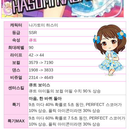
캐릭터
나가토미 하스미
등급
SSR
속성
큐트
최대레벨
90
라이프
42 -> 44
보컬
3579 -> 7190
댄스
1908 -> 3833
비쥬얼
2314 -> 4649
큐트 보이스
센터스킬
큐트 아이돌의 보컬 어필 수치 90％ 상승
마음, 한 바퀴 돌아
특기
9초 마다 40% 확률로 5초 동안, PERFECT 스코어가
10% 상승, 플릭 아이콘이라면 30% 상승
9초 마다 60% 확률로 7.5초 동안, PERFECT 스코어가
특기MAX
10% 상승, 플릭 아이콘이라면 30% 상승