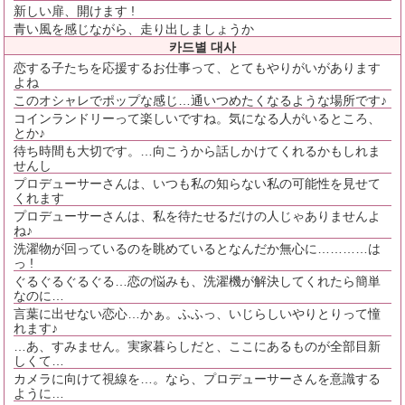
新しい扉、開けます !
青い風を感じながら、走り出しましょうか
카드별 대사
恋する子たちを応援するお仕事って、とてもやりがいがあります
よね
このオシャレでポップな感じ…通いつめたくなるような場所です♪
コインランドリーって楽しいですね。気になる人がいるところ、
とか♪
待ち時間も大切です。…向こうから話しかけてくれるかもしれま
せんし
プロデューサーさんは、いつも私の知らない私の可能性を見せて
くれます
プロデューサーさんは、私を待たせるだけの人じゃありませんよ
ね♪
洗濯物が回っているのを眺めているとなんだか無心に…………は
っ !
ぐるぐるぐるぐる…恋の悩みも、洗濯機が解決してくれたら簡単
なのに…
言葉に出せない恋心…かぁ。ふふっ、いじらしいやりとりって憧
れます♪
…あ、すみません。実家暮らしだと、ここにあるものが全部目新
しくて…
カメラに向けて視線を…。なら、プロデューサーさんを意識する
ように…