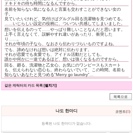
ドキドキの待ち時間になるんですから。
名前を知らない気になる人と言葉も交わすことができない女の
子。
見ていたいけれど、気付けばグルグル回る洗濯物を見つめてる。
……いじらしい設定の役柄に、ついつい共感してしまいました。
想いを伝えるのって……やっぱり難しいことなんだと思います。
上手く言えなくて、誤解やすれ違いがあったり、衝突した
り……。
それが年頃の子なら、なおさら伝わりづらいものですよね。
でも、諦めなければ想いは絶対に伝わります。
それが恋愛でも友愛でも、アイドル活動だとしても。
誰かや何かに一途であるほど、想いは強くなるものですから。
回る、廻る、洗濯物と乙女心。お気にのワンピースもスカート
も、伝えられない恋心も。終わらないでいて、この時間。名前も
知らないあなたと見つめる“Merry go laundry”…
같은 캐릭터의 카드 목록
[펼치기]
목록으로
나도 한마디
코멘트(
0
)
등록된 나도 한마디가 없습니다.