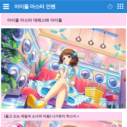
아이돌 마스터
인벤
아이돌 마스터 데레스테 아이돌
[돌고 도는 계절과 소녀의 마음] 나가토미 하스미＋