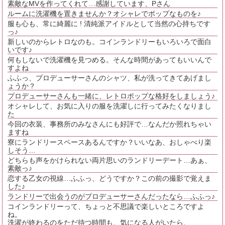
素敵なMVを作ってくれて…感謝しています、Pさん
ルームに洗濯機を置きませんか？オシャレでポップなものを♪
服も心も、常に綺麗に ! 清純派アイドルとして当然の心持ちです
っ♪
新しいのからレトロなのも。コインランドリーもいろいろで面白
いです♪
何もしないで洗濯機を見つめる。そんな時間があってもいいんで
すよね
ふふっ、プロデューサーさんのシャツ、私が洗ってきてあげまし
ょうか？
プロデューサーさんも一緒に、レトロポップな格好をしましょう♪
オシャレして、お気に入りの服を洗濯しに行ってみたくなりまし
た
今回の衣装、事務所のみなさんにも好評で…なんだか照れちゃい
ますね
寮にランドリースペースあるんですか？いいなあ、おしゃべり楽
しそう…
どちらも声をかけられない両片思いのランドリーデート…あぁ、
素敵っ♪
恋する乙女の視線…ふふっ、どうですか？この前の撮影で覚えま
した♪
ランドリーで出会うのがプロデューサーさんだったなら…ふふっ♪
コインランドリーって、ちょっと不思議で楽しいところですよ
ね。
洗濯が終わるのをただ待つ時間も、気になる人がいたら、