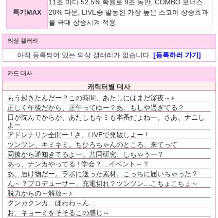
11초 마다 52.5% 확률로 9초 동안, COMBO 보너스
특기MAX
20% 다운, LIVE중 발동한 가장 높은 스코어 상승효과
를 극대 상승시켜 적용
의상 갤러리
아직 등록되어 있는 의상 갤러리가 없습니다.
[등록하러 가기]
카드 대사
캐릭터별 대사
もう起きたんだー？この時間、あたしにはまだ深夜～♪
正しく午後だから、正午ってゆー？あ、もしや過ぎてる？
日が沈んでからが、あたしもキミも本番だよねー。さあ、ナニし
よー
アドレナリン全開ー ! さ、LIVEで発散しよー !
ツンツン、キミキミ。ちひろちゃんのところ、来てって
同僚から通知きてるよー。共同研究、しちゃうー？
あっ、ナンカやってる ! 学会？…イベント～？
あ、届け物だー。ラボに送った素材、こっちに届いちゃった？
ん～？プロデューサー、充電切れ？ツンツン…こちょこちょ～
脱力からの～解放～♪
クンカクンカ…ほわわ～ん…
お、キョーミをそそるこの感じ～