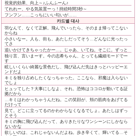
視覚的効果、向上～♪ふんふーん♪
てれれー、やる気装置ーっ ! 持続時間3秒～
フンフン……こっちにいい匂いが……
카드별 대사
羽なんて、なくて正解。飛んでいったら、そのまま帰ってこない
からね
小さいなー。人も、街も。あたしだってそう…どんなに光ったっ
てさ
追いかけてきちゃったかー…。じゃあ、いてね。そこに。ずっと
独り言、言いまーす。今の志希ちゃん、とっても繊細モードでー
す
眩しいくらい綺麗な景色だし、飛び込んだ先はきっとハッピーエ
ンドだよ
キミを独り占めしたくなっちゃった。ここなら、邪魔は入らない
でしょ
ヒュッてした？大事にしなよ、それ。恐怖はココロが動いてる証
拠だから
…キミはわかっちゃうんだね。この笑顔が、頬の筋肉をあげてる
だけって
見て。どこに立ってるのかわからなくなるでしょ。あたしはずっ
とそう
キミの胸に飛び込んだって、ありきたりなワンシーンにしかなら
ないかな
欲しいのは、これじゃないんだよね。歩き辛くて、輝いてる…そ