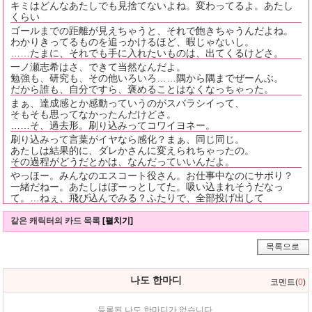
キミはどんなあたしでも見捨てないよね。変わってるよ。あたし
くらい
ゴールまでの距離が見えちゃうと、それで飽きちゃうんだよね。
わかりきってるものを追っかけるほど、暇じゃないし。
……たまに、それでも手に入れたいものは、出てくるけどさ。
一ノ瀬志希はさ、できて当然なんだよ。
勉強も、研究も、その他いろいろ……隅から隅までぜーんぶ。
だから誰も、自分ですら、褒めることはなくなっちゃった。
まぁ、達成感とか感動っていうのがスバラシイって、
そもそも思ってなかったんだけどさ。
……そ、過去形。刷り込みってコワイヨネー。
刷り込みって言葉がイヤなら感化？まぁ、同じ同じ。
あたしは結果的に、ダレかさんに変えられちゃったの。
その過程がどうだとかは、なんだっていいんだよ。
やっほー。みんなのエスコート役さん。お仕事中なのにサボり？
一緒だねー。あたしはぼーっとしてた。吸い込まれそうだなっ
て。…ねぇ、飛び込んでみる？ふたりで、全部投げ出して
같은 캐릭터의 카드 목록
[펼치기]
목록으로
나도 한마디
코멘트(
0
)
등록된 나도 한마디가 없습니다.