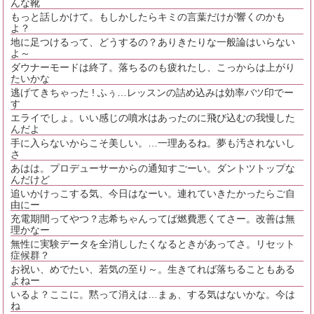
んな靴
もっと話しかけて。もしかしたらキミの言葉だけが響くのかも
よ？
地に足つけるって、どうするの？ありきたりな一般論はいらない
よ～
ダウナーモードは終了。落ちるのも疲れたし、こっからは上がり
たいかな
逃げてきちゃった ! ふぅ…レッスンの詰め込みは効率バツ印でー
す
エライでしょ。いい感じの噴水はあったのに飛び込むの我慢した
んだよ
手に入らないからこそ美しい。…一理あるね。夢も汚されないし
さ
あはは。プロデューサーからの通知すごーい。ダントツトップな
んだけど
追いかけっこする気、今日はなーい。連れていきたかったらご自
由にー
充電期間ってやつ？志希ちゃんってば燃費悪くてさー。改善は無
理かなー
無性に実験データを全消ししたくなるときがあってさ。リセット
症候群？
お祝い、めでたい、若気の至り～。生きてれば落ちることもある
よねー
いるよ？ここに。黙って消えは…まぁ、する気はないかな。今は
ね