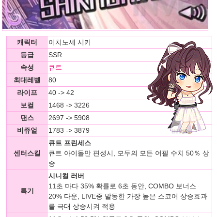
캐릭터
이치노세 시키
등급
SSR
속성
큐트
최대레벨
80
라이프
40 -> 42
보컬
1468 -> 3226
댄스
2697 -> 5908
비쥬얼
1783 -> 3879
큐트 프린세스
센터스킬
큐트 아이돌만 편성시, 모두의 모든 어필 수치 50％ 상
승
시니컬 러버
11초 마다 35% 확률로 6초 동안, COMBO 보너스
특기
20% 다운, LIVE중 발동한 가장 높은 스코어 상승효과
를 극대 상승시켜 적용