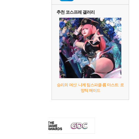
추천 코스프레 갤러리
승리의 여신: 니케 팀스파클-륨 마스트: 로
망틱 메이드