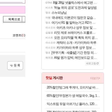
8월 28일 넷플릭스에서 예고편 공개 예정
GTA6
'하늘 위의 공포' 도전과제 달성법
비스트
스누피냥님
명조
국내에도 이쁜곳이 많은것 같습니다
여행
목록으로
여기서 R1 뭘 말하는거고 R2가 뭘말하는걸까요?
명조
아키츠 아키나 성우 정보 및 주요 필모
아스오라
리밋 제로 브레이커스 프롤로그 테스트 후기 영상 업로드
섭컬겜
코멘트(
0
)
모든 요리/작물 책 획득 위치 공략 (36개) - 미식가 도전과제
비스트
캐릭터 소개 - 카가미하라 하루
아스오라
카가미하라 하루 성우 정보 및 주요 필모
아스오라
[무무기획 · 새출발] 기간 한정 의뢰 이벤트
명조
AI발 원가 압박, 메인보드값 오르나
해외겜
새로고침
등록
핫딜
게시판
더보기+
20%할인!빙그레 투게더, 오리지널 바닐라, 270ml, 8개
65%할인!우정본가 생 메밀국수, 1kg, 1팩 + 시원한 메밀장, 40g, 6개
익스트림 듀얼 아르기닌 플러스, 120정, 1개