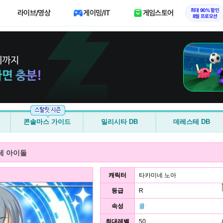
최대 90% 할인
라이브/영상
게이밍/IT
게임스토어
8월 프로모션
콘솔마스 가이드
밀리시타 DB
데레스테 DB
테 아이돌
캐릭터
타카미네 노아
등급
R
속성
쿨
최대레벨
50