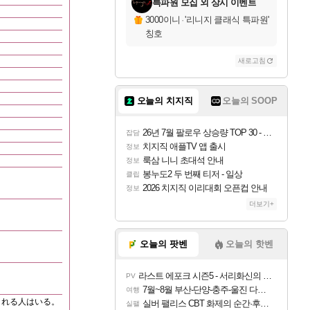
특파원 모집 외 상시 이벤트
3000이니
·
'리니지 클래식 특파원'
칭호
새로고침
오늘의 치지직
오늘의 SOOP
26년 7월 팔로우 상승량 TOP 30 - 월간 치지직
잡담
치지직 애플TV 앱 출시
정보
룩삼 니니 초대석 안내
정보
봉누도2 두 번째 티저 - 일상
클립
2026 치지직 이리대회 오픈컵 안내
정보
더보기+
오늘의 팟벤
오늘의 핫벤
라스트 에포크 시즌5 - 서리화신의 분노 티저
PV
7월~8월 부산-단양-충주-울진 다녀왔어요~
여행
くれる人はいる。
실버 팰리스 CBT 화제의 순간·후기 모음
실팰