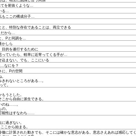
ちは、相互に認識し合う関係
べてを射抜くような…
いる…
私もここの構成分子…
とと、特別な存在であることは、両立できる
。だから…
と、Pと同調を…
番かしら
。目的を遂行するために
思っていたら、軽率に近寄ってくる手が…
け込まない。でも、ここにいる
上…なにを？
さに、Pの空間
ね。
みきれないところがある…。
なって。
かもうとした。
そこから自由に派生できる。
いのね……。
もの。
可能性はすなわち……
点に過ぎない。
…ここから始まる。
冷徹に計算された動きでも、そこには確かな意志がある。意志さえあれば感応して