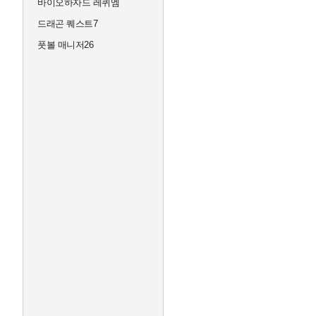
바이오하자드 레퀴엠
드래곤 퀘스트7
풋볼 매니저26