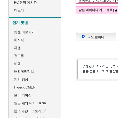
方法を示したのは貴方。行
PC 견적 게시판
같은 캐릭터의 카드 목록
[펼
더보기
인기 팟벤
팟벤 바로가기
나도 한마디
치지직
차벤
걸그룹
여행
해외게임정보
게임 영상
HyperX OMEN
브이 라이징
일곱 개의 대죄: Origin
몬스터헌터 스토리즈3