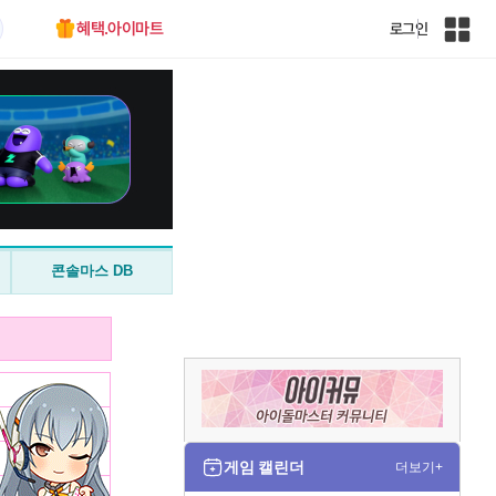
혜택.아이마트
로그인
인
벤
전
체
사
이
트
맵
콘솔마스 DB
게임 캘린더
더보기+