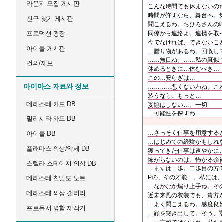
라운지 모집 게시판
こんな時間でも休まないの
時間が許すなら、舞台へ。
친구 찾기 게시판
聞こえるわ。ちひろさんの
프로덕션 광장
同僚から連絡よ。連携を取
今でなければ、できないこ
아이돌 게시판
…贈り物があるわ。回収し
……無口ね。……私の真似
건의/제보
休めるときに…休むべき…
この…安らぎは…
아이마스 자료와 정보
…………悪くないわね。こ
装うなら、もっと…
데레스테 카드 DB
妥協はしない…。一切
…可能性を探すわ
밀리시타 카드 DB
…さっそく仕事を用意する
아이돌 DB
…はじめての経験かもしれ
플래마스 의상/악세 DB
獲ってきた仕事は速やかに
怖がらないのは、怖がる余
스텔라 스테이지 의상 DB
…まずは一歩。二歩目の方
Pの、その才能…。私には
데레스테 친밀도 노트
…なかなか煽り上手ね。そ
데레스테 의상 갤러리
近未来風の衣装でも、貴方
…よく聞こえるわ。感度良
프로듀서 명함 제작기
…顔を突き出して。そう、