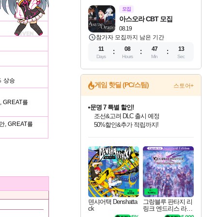
모집
아스오라 CBT 모집
08.19
참가자 모집까지 남은 기간
11
08
47
12
Days
Hours
Min
Sec
％ 상승
게임 핫딜 (PC/스팀)
스토어+
문명 7 특별 할인!
, GREAT를
조선&고려 DLC 출시 예정
50%할인&추가 적립까지!
안, GREAT를
마블 투혼 파이팅 소울즈 정식출시!
인벤게임즈 8월 특별 할인!
드래곤소드: 어웨이크닝 입점!
귀무자: 검의 길 예약 판매 중!
비스트 오브 리인카네이션 정식 출시!
커세어 코브 출시 기념 할인!
더 렐릭 퍼스트 가디언 정식 출시
베데스다 40주년 기념 할인 중!
캡콤 프렌차이즈 할인 진행 중!
캡콤 일부 상품 상시 할인
스타워즈 은하계 레이서
로블록스 기프트 카드 공식 입점
마블 히어로 총 출동&화려한 격투!
인기 퍼블리셔 모음!
스팀으로 만나는 드래곤소드!
10% 할인과
게임프릭 신작 IP
해적'섬'을 발전시키자!
설화x하드코어 액션!
베데스다의 명작들을
몬헌, 바하 등 인기 IP를
몬헌 와일즈 & 드래곤즈 도그마2
인벤게임즈에서 10% 추가 적립
Robux를 가장 안전하고
네이버 포인트 혜택까지!
최대 90% 할인가를 만나보세요!
네이버혜택과 함께 만나보세요!
이니&베니 혜택까지!
네이버 혜택가와 함께 예약하세요!
할인&네이버혜택으로 만나보세요!
네이버페이 혜택과 만나보세요!
40주년 프로모션으로 만나보세요!
할인가에 만나보세요!
일부 에디션 상시 할인!
혜택으로 예약 판매 중
편안하게 충전하세요
덴샤어택 Denshatta
그랑블루 판타지 리
ck
링크 엔드리스 라그
나로크 업그레이드