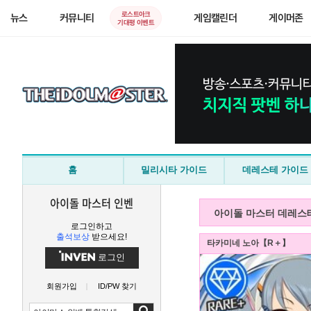
로스트아크
뉴스
커뮤니티
게임캘린더
게이머존
기대평 이벤트
홈
밀리시타 가이드
데레스테 가이드
아이돌 마스터 인벤
아이돌 마스터 데레스
로그인하고
출석보상
받으세요!
타카미네 노아【R＋】
로그인
회원가입
ID/PW 찾기