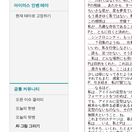
…一方的ではないわ。私た
아이마스 인벤 테마
Pの視線…。あたかも、す
ちいさな星が、星を夢見て
현재 테마로 고정하기
もう過ぎゆく客ではない。
この感情は…………空腹？
私が…凡庸な存在であるこ
Pと、ともに往くと決めた
…シンクロニシティ。もっ
……？召集のようね…。出
いいわ、私を行使しなさい
…誰も、近づかない。そう
…私は、どんな場所にも溶
Pは目的をくれた。これ以
…貴方を感じる。ここはま
少しは様になってきたよう
それでもまだ、感覚でつか
P、引き続き、私の“眼”に
……なるほど。
공통 커뮤니티
私は…アイドルの定型をつ
フォーマットをつかめば、
오픈 이슈 갤러리
でも、アイドルに定型はな
根本から形作る必要がある
오늘의 핫벤
定型のないものなら、その
無限大ということ、ね。
오늘의 팟벤
これまでのステージは、基
私は……いえ、私とPは…
AI 그림 그리기
そろそろ…いくわ。たとえ