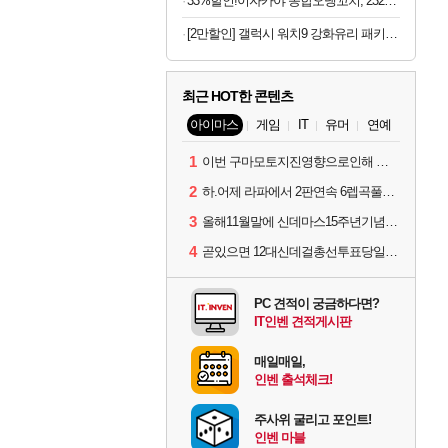
33%할인!이자카야 종합오뎅꼬치, 232g, 4개
[2만할인] 갤럭시 워치9 강화유리 패키지 크림, 40mm, 블루투스
최근 HOT한 콘텐츠
아이마스
게임
IT
유머
연예
1
이번 구마모토지진영향으로인해 아이돌 커뮤니케이션 매일 게시물이 중단된다고하네요ㅠ
2
하.어제 라파에서 2판연속 6렙곡풀콤못했네요.
3
올해11월말에 신데마스15주년기념 라이브를 하네요
4
곧있으면 12대신데걸총선투표당일이네요.
PC 견적이 궁금하다면?
IT인벤 견적게시판
매일매일,
인벤 출석체크!
주사위 굴리고 포인트!
인벤 마블