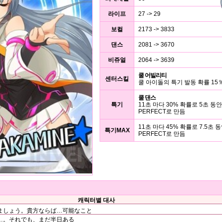
라이프
27 -> 29
보컬
2173 -> 3833
댄스
2081 -> 3670
비쥬얼
2064 -> 3639
쿨 어빌리티
센터스킬
쿨 아이돌의 특기 발동 확률 15
쿨 댄스
특기
11초 마다 30% 확률로 5초 동안
PERFECT로 만듬
11초 마다 45% 확률로 7.5초 동
특기MAX
PERFECT로 만듬
캐릭터별 대사
ましょう。貴方ならば…可能なこと
…。それでも、まだ半日ある