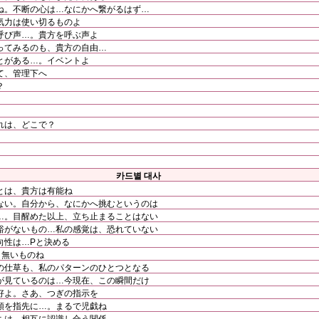
ね。不断の心は…なにかへ繋がるはず…
気力は使い切るものよ
呼び声…。貴方を呼ぶ声よ
ってみるのも、貴方の自由…
とがある…。イベントよ
て、管理下へ
？
れは、どこで？
카드별 대사
とは、貴方は有能ね
ない。自分から、なにかへ挑むというのは
…。目醒めた以上、立ち止まることはない
裕がないもの…私の感覚は、恐れていない
向性は…Pと決める
、無いものね
の仕草も、私のパターンのひとつとなる
が見ているのは…今現在、この瞬間だけ
好よ。さあ、つぎの指示を
顎を指先に…。まるで児戯ね