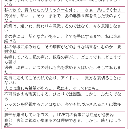
いる
私の歌で、貴方たちのリミッターを外す。…さぁ、共に行くわよ
内側が、熱い…。そう…まるで、あの麻婆豆腐を食した後のよう
な…
終焉は、遠いわ。終わりを意識するのではなく、今を意識しなさ
い
光の先には、新たな光がある…。全てを手にするまで、私は進み
続ける
私の領域に踏み込む…その摩擦がどのような結果を生むのか…要
観測ね
共鳴している…私の声と、観客の声が…。どこまでも…どこまで
も響け…
過去、現在…。いつの時代も光を求める人はいた…そして私もま
た…
期待に応えてこその私であり、アイドル。…貴方を裏切ることは
ないわ
人には誰しも希望がある…。私にも、そしてPにも…
不可能さえも現実にする。ひとりでは困難。しかし、ふたりでな
ら…
レッスンを軽視することはない。今でも気づかされることは数多
い
腹部が露出している衣装…。LIVE前の食事には注意が必要ね…
胸部、腹部に視線が集まるのは理解できる。しかし、腋とは…予
想外