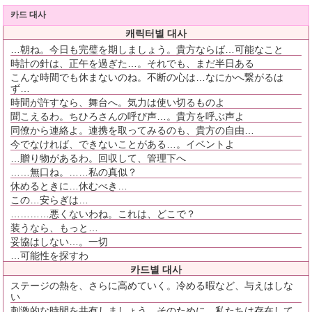
카드 대사
캐릭터별 대사
…朝ね。今日も完璧を期しましょう。貴方ならば…可能なこと
時計の針は、正午を過ぎた…。それでも、まだ半日ある
こんな時間でも休まないのね。不断の心は…なにかへ繋がるは
ず…
時間が許すなら、舞台へ。気力は使い切るものよ
聞こえるわ。ちひろさんの呼び声…。貴方を呼ぶ声よ
同僚から連絡よ。連携を取ってみるのも、貴方の自由…
今でなければ、できないことがある…。イベントよ
…贈り物があるわ。回収して、管理下へ
……無口ね。……私の真似？
休めるときに…休むべき…
この…安らぎは…
…………悪くないわね。これは、どこで？
装うなら、もっと…
妥協はしない…。一切
…可能性を探すわ
카드별 대사
ステージの熱を、さらに高めていく。冷める暇など、与えはしな
い
刺激的な時間を共有しましょう。そのために、私たちは存在して