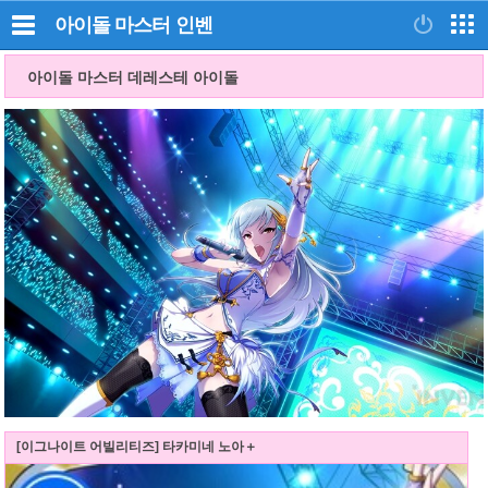
아이돌 마스터
인벤
아이돌 마스터 데레스테 아이돌
[이그나이트 어빌리티즈] 타카미네 노아＋