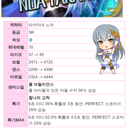
캐릭터
타카미네 노아
등급
SR
속성
쿨
최대레벨
70
라이프
37 -> 39
보컬
2471 -> 4725
댄스
2295 -> 4390
비쥬얼
2324 -> 4444
쿨 브릴리언스
센터스킬
쿨 아이돌의 모든 어필 수치 30％ 상승
찰나의 교착
특기
6초 마다 35% 확률로 3초 동안, PERFECT 스코어가
15% 상승
6초 마다 52.5% 확률로 4.5초 동안, PERFECT 스코어
특기MAX
가 15% 상승