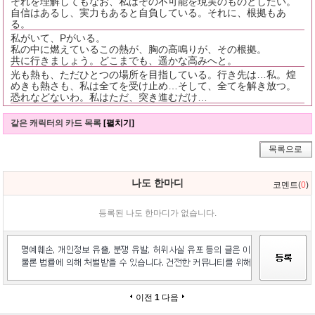
それを理解してもなお、私はその不可能を現実のものとしたい。
自信はあるし、実力もあると自負している。それに、根拠もあ
る。
私がいて、Pがいる。
私の中に燃えているこの熱が、胸の高鳴りが、その根拠。
共に行きましょう。どこまでも、遥かな高みへと。
光も熱も、ただひとつの場所を目指している。行き先は…私。煌
めきも熱さも、私は全てを受け止め…そして、全てを解き放つ。
恐れなどないわ。私はただ、突き進むだけ…
같은 캐릭터의 카드 목록
[펼치기]
목록으로
나도 한마디
코멘트(
0
)
등록된 나도 한마디가 없습니다.
이전
1
다음