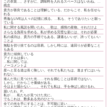
この衣装…。さすがに、調味料を入れるスペースはないわね。…
残念
貴方が善良であることは理解している。だからこそ、私を任せら
れる
秀逸なLIVEは人々の記憶に残る。…私も、そうでありたいと願っ
ている
私に関する風説を聞いたわ。…歌は、感情の産物。それだけよ
さらなる負荷を求める。私が求める完璧な姿には、それが必要
私の成功は、貴方の手柄でもある。謙遜もいいが、誇ってもいい
ことよ
無駄を切り捨てるのは容易。しかし時には、遠回りが必要なこと
もある
貴方に傾倒している
アイドルは多い。
…私に関しては、
ノーコメントよ
星へと至る道は長く険しい。それでも私たちは、進まずにはいら
れない…
進んだ先に見つけた光……それを掴むことは容易ではない。
しかし、だからこそ価値がある。
今はまだ届かない……。それでも私は、手を伸ばし続けるわ。
届いたわ、P。
私が……私たちが見つけた光に。
でもこれは、数多ある光のひとつ……。
全ての光を手にすることは、不可能に近い……。