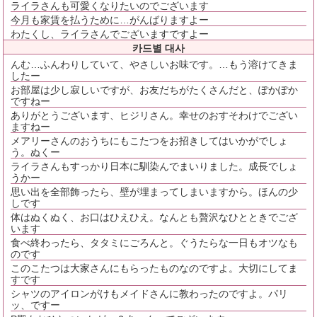
ライラさんも可愛くなりたいのでございます
今月も家賃を払うために…がんばりますよー
わたくし、ライラさんでございますですよー
카드별 대사
んむ…ふんわりしていて、やさしいお味です。…もう溶けてきま
したー
お部屋は少し寂しいですが、お友だちがたくさんだと、ぽかぽか
ですねー
ありがとうございます、ヒジリさん。幸せのおすそわけでござい
ますねー
メアリーさんのおうちにもこたつをお招きしてはいかがでしょ
う。ぬくー
ライラさんもすっかり日本に馴染んでまいりました。成長でしょ
うかー
思い出を全部飾ったら、壁が埋まってしまいますから。ほんの少
しです
体はぬくぬく、お口はひえひえ。なんとも贅沢なひとときでござ
います
食べ終わったら、タタミにごろんと。ぐうたらな一日もオツなも
のです
このこたつは大家さんにもらったものなのですよ。大切にしてま
すです
シャツのアイロンがけもメイドさんに教わったのですよ。パリ
ッ、ですー