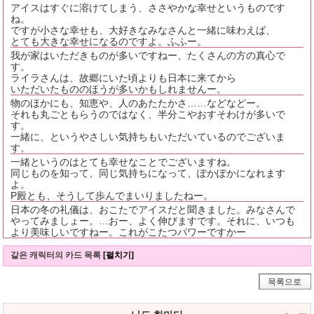
アイスはすぐに溶けてしまう、ささやかな幸せというものです
ね。
ですが小さな幸せも、大好きなみなさんと一緒に味わえば、
とても大きな幸せになるのですよ。ふふー。
我が家はいただきものが多いですねー、たくさんの方の真心で
す。
ライラさんは、故郷にいた頃よりも日本に来てから
いただいたもののほうが多いかもしれませんー。
物のほかにも、知恵や、人のあたたかさ……などなどー。
それも丸ごともらうのではなく、半分こやおすそわけが多いで
す。
一緒に、というやさしい気持ちもいただいているのでございま
す。
一緒というのはとても幸せなことでございますね。
同じものを知って、同じ気持ちになって、ぽかぽかになれます
よ。
P殿とも、そうして歩んでまいりましたねー。
日本の冬の礼儀は、おこたでアイスだと聞きました。みなさんで
やってみましょー。…おー、よく伸びますです。それに、いつも
より美味しいですねー。これがこたつパワーですかー
같은 캐릭터의 카드 목록
[펼치기]
목록으로