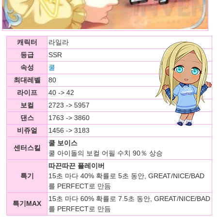
캐릭터
라일라
등급
SSR
속성
쿨
최대레벨
80
라이프
40 -> 42
보컬
2723 -> 5957
댄스
1763 -> 3860
비쥬얼
1456 -> 3183
쿨 보이스
센터스킬
쿨 아이돌의 보컬 어필 수치 90％ 상승
따끈따끈 플레이버
특기
15초 마다 40% 확률로 5초 동안, GREAT/NICE/BAD
를 PERFECT로 만듬
15초 마다 60% 확률로 7.5초 동안, GREAT/NICE/BAD
특기MAX
를 PERFECT로 만듬