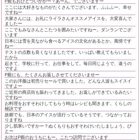
P殿もおひとついかがー？あーん、でございますー
ここには大好きなものがたくさんでございます。ふふふー、幸せ
ですねー
大家さんには、お礼にライラさんオススメアイスを。大変喜んで
ましたー
ここでもみなさんとこたつを囲みたいですねー。ダンランでござ
います
日本には雪を見ながら食べるアイスの文化があるとか。風情です
ねー
テストの点数も良くなりましたです。いっぱい教えてもらいまし
たから
起きて、学校に行って、お仕事をして。毎日同じようで、違うの
ですよ
P殿にも、たくさんお返しさせてくださいませー
このお洋服は初売りセールで買いました。どんな人波もスイスイ
ですよー
ご近所の商店街も賑わってきました。お返しができているみたい
ですねー
お料理をおすそわけしてもらう時はレシピも聞きます。くらしの
秘訣です
故郷でも、日本のアイスが流行っているそうです。つながってお
りますね
少し肌寒いですかー？ぬくもりもおすそわけいたしましょう。ぴ
とー
お次はP殿のおうちにもー。こたつ訪問でございます