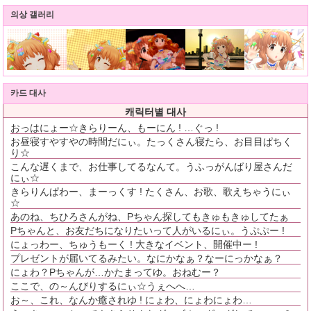
의상 갤러리
카드 대사
캐릭터별 대사
おっはにょー☆きらりーん、もーにん ! …ぐっ !
お昼寝すやすやの時間だにぃ。たっくさん寝たら、お目目ぱちく
り☆
こんな遅くまで、お仕事してるなんて。うふっがんばり屋さんだ
にぃ☆
きらりんぱわー、まーっくす ! たくさん、お歌、歌えちゃうにぃ
☆
あのね、ちひろさんがね、Pちゃん探してもきゅもきゅしてたぁ
Pちゃんと、お友だちになりたいって人がいるにぃ。うぷぷー !
にょっわー、ちゅうもーく ! 大きなイベント、開催中ー !
プレゼントが届いてるみたい。なにかなぁ？なーにっかなぁ？
にょわ？Pちゃんが…かたまってゆ。おねむー？
ここで、の～んびりするにぃ☆うぇへへ…
お～、これ、なんか癒されゆ ! にょわ、にょわにょわ…