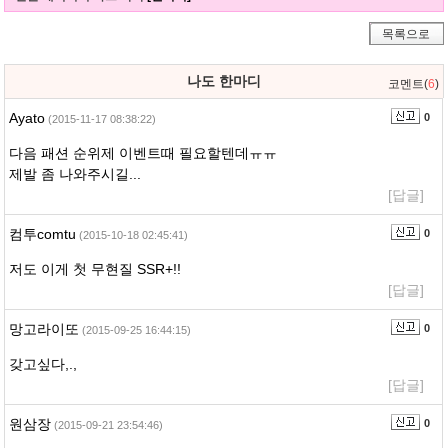
목록으로
나도 한마디
코멘트(
6
)
Ayato
0
(2015-11-17 08:38:22)
다음 패션 순위제 이벤트때 필요할텐데ㅠㅠ
제발 좀 나와주시길...
[답글]
컴투comtu
0
(2015-10-18 02:45:41)
저도 이게 첫 무현질 SSR+!!
[답글]
망고라이또
0
(2015-09-25 16:44:15)
갖고싶다,.,
[답글]
원삼장
0
(2015-09-21 23:54:46)