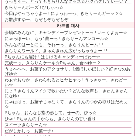
うっきゃー、とってもきらりんなグッズ☆ハグハグしていーい？
きらりーんポーズ ! びしぃっ☆
今日はやっちゃうよー ! にょっわーっ、きらりーんガーッツ☆
お散歩すゆー。もぞもぞもぞもぞ…
카드별 대사
会場のみんなに、キャンディープレゼントーっ ! いっくよぉー☆
にゃっほーい、もう1曲ーっ ! きらりーんアンコール☆
みんなのはーとにも、それーっ、きらりんビーム ! !
きらりんワールド、きゅんきゅん広がっちゃうよー ! !
Pちゃんにも届け ! はじけるキャンディーぱわー☆
完成ーっ、きらりんケーキ☆Pちゃん、食べゆー？
うぇへへへ、お菓子のアクセサリ、1個ほしいほしい？好きなのあ
げゆ☆
わぉ☆おなか、さわられるとヒヤヒヤっ ! うっきゃー、きわどー
い☆
にょ？きらりんマイクで歌いたい？どんな歌声も、きゅんきゅん
になゆ♪
にゃははっ、お菓子じゃなくて、きらりんのつかみ取りはだめぇ
☆
Pちゃん、おんなじ指の形して。せーの、ぴっ☆
ひゃ ! Pちゃんの手からも、きらりんの甘い香り
スイーツきらりーん☆
だがしかしっ、お菓ー子♪