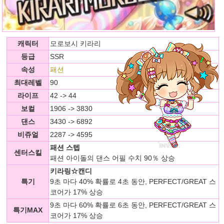
캐릭터
모로보시 키라리
등급
SSR
속성
패션
최대레벨
90
라이프
42 -> 44
보컬
1906 -> 3830
댄스
3430 -> 6892
비쥬얼
2287 -> 4595
패션 스텝
센터스킬
패션 아이돌의 댄스 어필 수치 90％ 상승
키라링☆캔디
특기
9초 마다 40% 확률로 4초 동안, PERFECT/GREAT 스
코어가 17% 상승
9초 마다 60% 확률로 6초 동안, PERFECT/GREAT 스
특기MAX
코어가 17% 상승