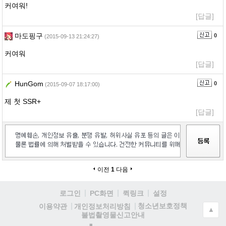
커여워!
[답글]
마도핑구
0
(2015-09-13 21:24:27)
커여워
[답글]
HunGom
0
(2015-09-07 18:17:00)
제 첫 SSR+
[답글]
이전
1
다음
로그인
PC화면
퀵링크
설정
청소년보호정책
이용약관
개인정보처리방침
▲
불법촬영물신고안내