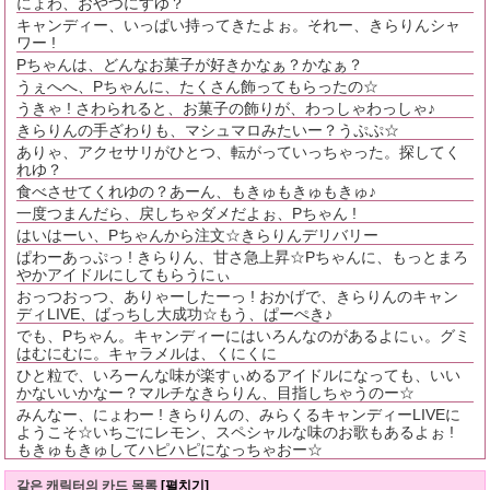
にょわ、おやつにすゆ？
キャンディー、いっぱい持ってきたよぉ。それー、きらりんシャ
ワー !
Pちゃんは、どんなお菓子が好きかなぁ？かなぁ？
うぇへへ、Pちゃんに、たくさん飾ってもらったの☆
うきゃ ! さわられると、お菓子の飾りが、わっしゃわっしゃ♪
きらりんの手ざわりも、マシュマロみたいー？うぷぷ☆
ありゃ、アクセサリがひとつ、転がっていっちゃった。探してく
れゆ？
食べさせてくれゆの？あーん、もきゅもきゅもきゅ♪
一度つまんだら、戻しちゃダメだよぉ、Pちゃん !
はいはーい、Pちゃんから注文☆きらりんデリバリー
ぱわーあっぷっ ! きらりん、甘さ急上昇☆Pちゃんに、もっとまろ
やかアイドルにしてもらうにぃ
おっつおっつ、ありゃーしたーっ ! おかげで、きらりんのキャン
ディLIVE、ばっちし大成功☆もう、ぱーぺき♪
でも、Pちゃん。キャンディーにはいろんなのがあるよにぃ。グミ
はむにむに。キャラメルは、くにくに
ひと粒で、いろーんな味が楽すぃめるアイドルになっても、いい
かないいかなー？マルチなきらりん、目指しちゃうのー☆
みんなー、にょわー ! きらりんの、みらくるキャンディーLIVEに
ようこそ☆いちごにレモン、スペシャルな味のお歌もあるよぉ !
もきゅもきゅしてハピハピになっちゃおー☆
같은 캐릭터의 카드 목록
[펼치기]