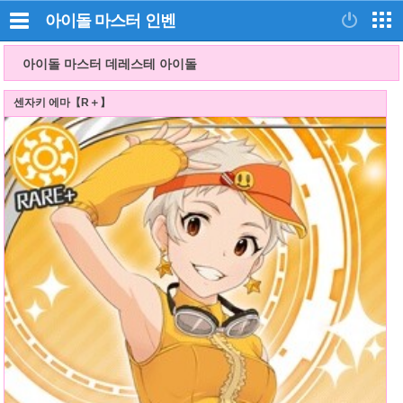
아이돌 마스터
인벤
아이돌 마스터 데레스테 아이돌
센자키 에마【R＋】