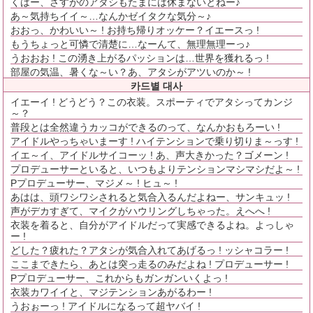
くはー、さすがのアタシもたまには休まないとねー♪
あ～気持ちイイ～…なんかゼイタクな気分～♪
おおっ、かわいい～ ! お持ち帰りオッケー？イエースっ !
もうちょっと可憐で清楚に…なーんて、無理無理ーっ♪
うおおお ! この湧き上がるパッションは…世界を獲れるっ !
部屋の気温、暑くな～い？あ、アタシがアツいのか～ !
카드별 대사
イエーイ ! どうどう？この衣装。スポーティでアタシってカンジ
～？
普段とは全然違うカッコができるのって、なんかおもろーい !
アイドルやっちゃいまーす ! ハイテンションで乗り切りま～っす !
イエ～イ、アイドルサイコーッ ! あ、声大きかった？ゴメーン !
プロデューサーといると、いつもよりテンションマシマシだよ～ !
Pプロデューサー、マジメ～ ! ヒュ～ !
あはは、頭ワシワシされると気合入るんだよねー、サンキュッ !
声がデカすぎて、マイクがハウリングしちゃった。えへへ !
衣装を着ると、自分がアイドルだって実感できるよね。よっしゃ
ー !
どした？疲れた？アタシが気合入れてあげるっ ! ッシャコラー !
ここまできたら、あとは突っ走るのみだよね ! プロデューサー !
Pプロデューサー、これからもガンガンいくよっ !
衣装カワイイと、マジテンションあがるわー !
うおぉーっ ! アイドルになるって超ヤバイ !