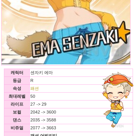
캐릭터
센자키 에마
등급
R
속성
패션
최대레벨
50
라이프
27 -> 29
보컬
2042 -> 3600
댄스
2035 -> 3588
비쥬얼
2077 -> 3663
패션 어빌리티