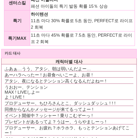
센터스킬
패션 아이돌의 특기 발동 확률 15％ 상승
하이텐션
특기
11초 마다 30% 확률로 5초 동안, PERFECT로 라이프
2 회복
11초 마다 45% 확률로 7.5초 동안, PERFECT로 라이
특기MAX
프 2 회복
카드 대사
캐릭터별 대사
ふあぁ…うう、アタシ、朝は弱いんだよー…
あーハラへったー ! お昼食べいこーよ、お昼 !
アタシ、夜になるとテンション高くなるんだよねー !
うおおー、テンション
MAX ! LIVEしよー
よ ! LIVE !
プロデューサー、ちひろさんとこ、ダッシュダッシュ ! ! !
同僚からなんかメッセージが来てるってよー !
イベント開催中？ッシャー ! 乗りこむぞーっ !
プレゼントがあるってよ？うはー、うらやましーっ !
プロデューサー、お疲れ？ホラホラ、もっとテンションあげてこ
ー !