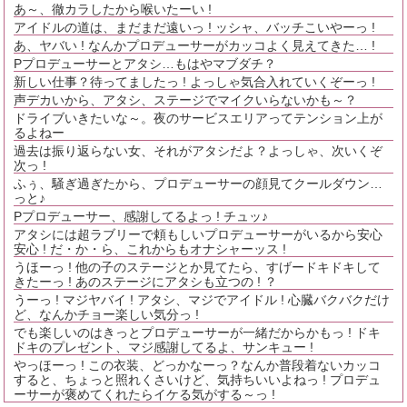
あ～、徹カラしたから喉いたーい !
アイドルの道は、まだまだ遠いっ ! ッシャ、バッチこいやーっ !
あ、ヤバい ! なんかプロデューサーがカッコよく見えてきた… !
Pプロデューサーとアタシ…もはやマブダチ？
新しい仕事？待ってましたっ ! よっしゃ気合入れていくぞーっ !
声デカいから、アタシ、ステージでマイクいらないかも～？
ドライブいきたいな～。夜のサービスエリアってテンション上が
るよねー
過去は振り返らない女、それがアタシだよ？よっしゃ、次いくぞ
次っ !
ふぅ、騒ぎ過ぎたから、プロデューサーの顔見てクールダウン…
っと♪
Pプロデューサー、感謝してるよっ ! チュッ♪
アタシには超ラブリーで頼もしいプロデューサーがいるから安心
安心 ! だ・か・ら、これからもオナシャーッス !
うほーっ ! 他の子のステージとか見てたら、すげードキドキして
きたーっ ! あのステージにアタシも立つの ! ？
うーっ ! マジヤバイ ! アタシ、マジでアイドル ! 心臓バクバクだけ
ど、なんかチョー楽しい気分っ !
でも楽しいのはきっとプロデューサーが一緒だからかもっ ! ドキ
ドキのプレゼント、マジ感謝してるよ、サンキュー !
やっほーっ ! この衣装、どっかなーっ？なんか普段着ないカッコ
すると、ちょっと照れくさいけど、気持ちいいよねっ ! プロデュ
ーサーが褒めてくれたらイケる気がする～っ !