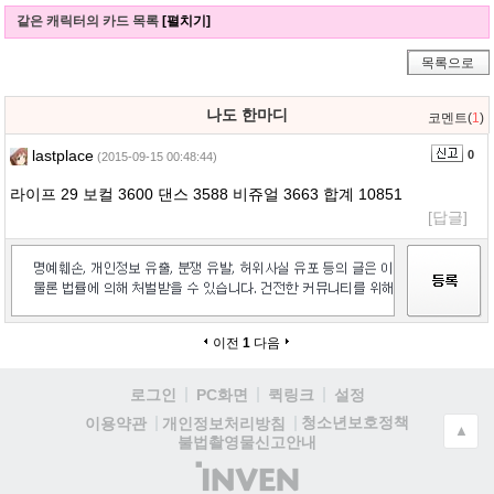
같은 캐릭터의 카드 목록
[펼치기]
목록으로
나도 한마디
코멘트(
1
)
lastplace
0
(2015-09-15 00:48:44)
라이프 29 보컬 3600 댄스 3588 비쥬얼 3663 합계 10851
[답글]
이전
1
다음
로그인
PC화면
퀵링크
설정
청소년보호정책
이용약관
개인정보처리방침
▲
불법촬영물신고안내
(주)
인