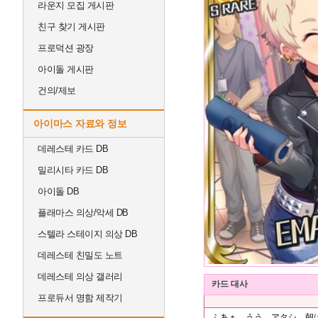
라운지 모집 게시판
친구 찾기 게시판
프로덕션 광장
아이돌 게시판
건의/제보
아이마스 자료와 정보
데레스테 카드 DB
밀리시타 카드 DB
아이돌 DB
플래마스 의상/악세 DB
스텔라 스테이지 의상 DB
데레스테 친밀도 노트
데레스테 의상 갤러리
카드 대사
프로듀서 명함 제작기
ふあぁ…うう、アタシ、朝