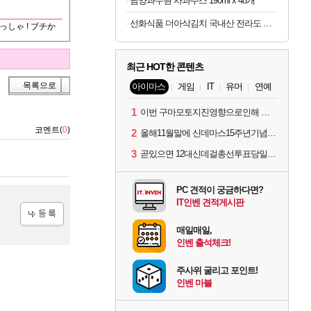
남양과수원 사과주스 190ml x 48개
선화식품 더아삭김치 국내산 전라도 배추 포기김치 10kg
しゃ ! ブチか
최근 HOT한 콘텐츠
목록으로
아이마스
게임
IT
유머
연예
1
이번 구마모토지진영향으로인해 아이돌 커뮤니케이션 매일 게시물이 중단된다고하네요ㅠ
코멘트(
0
)
2
올해11월말에 신데마스15주년기념 라이브를 하네요
3
곧있으면 12대신데걸총선투표당일이네요.
PC 견적이 궁금하다면?
IT인벤 견적게시판
매일매일,
등록
인벤 출석체크!
주사위 굴리고 포인트!
인벤 마블