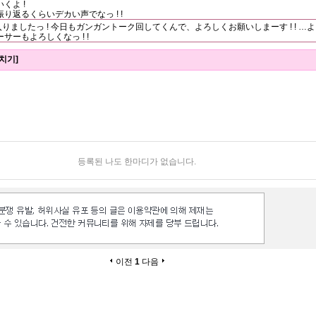
くよ !
り返るくらいデカい声でなっ ! !
入りましたっ ! 今日もガンガントーク回してくんで、よろしくお願いしまーす ! ! …よっ
ーもよろしくなっ ! !
치기]
등록된 나도 한마디가 없습니다.
이전
1
다음