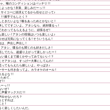
 よっしゃ、喉のコンディションはバッチリ ! !
っかな ! 衣装、楽しみだーっ ! !
! サイコーに頭冴えてるから任せとけって♪
! ! 握手でもしとく？
きたいよな ! 喉をあっためとかないと !
しててすごいよ。アタシなら、絶対喋るっ !
わかってもらえるように、頑張るぜ !
楽しい ! アタシの現場はいつも楽しいよ♪
ば元気になってくる ! そういうもん !
あはは、声出し声出し !
 アタシ、喋るのも聞くのも好きだしさ !
してたら、超盛り上がって楽しかったー !
い遠くまで届くかやってみてもいい ! ？
そアタシは、すっげー大事にしてんの !
思ってもらえたら嬉しいよ。やっぱさ♪
サーも付き合ってよ。カラオケのオール !
よな ! !
合ためて、
 !
っ ! !
いぜ !
量マックスだ ! !
声出せないだろ？
うとすれば、
と !
るく楽しくしたいんだ。