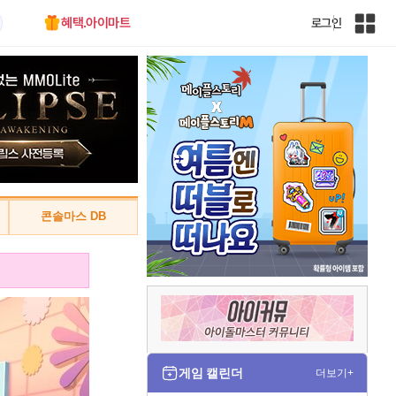
혜택.아이마트
로그인
인
벤
전
체
사
이
트
맵
콘솔마스 DB
게임 캘린더
더보기+