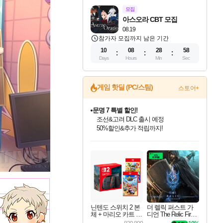
모집
아스오라 CBT 모집
08.19
참가자 모집까지 남은 기간
10
08
28
57
Days
Hours
Min
Sec
게임 핫딜 (PC/스팀)
스토어+
문명 7 특별 할인!
조선&고려 DLC 출시 예정
50%할인&추가 적립까지!
인벤게임즈 8월 특별 할인!
드래곤소드: 어웨이크닝 입점!
마블 투혼 파이팅 소울즈 정식출시!
귀무자: 검의 길 예약 판매 중!
비스트 오브 리인카네이션 정식 출시!
커세어 코브 출시 기념 할인!
더 렐릭 퍼스트 가디언 정식 출시
베데스다 40주년 기념 할인 중!
캡콤 프렌차이즈 할인 진행 중!
캡콤 일부 상품 상시 할인
스타워즈 은하계 레이서
로블록스 기프트 카드 공식 입점
인기 퍼블리셔 모음!
스팀으로 만나는 드래곤소드!
마블 히어로 총 출동&화려한 격투!
10% 할인과
게임프릭 신작 IP
해적'섬'을 발전시키자!
설화x하드코어 액션!
베데스다의 명작들을
몬헌, 바하 등 인기 IP를
몬헌 와일즈 & 드래곤즈 도그마2
인벤게임즈에서 10% 추가 적립
Robux를 가장 안전하고
최대 90% 할인가를 만나보세요!
네이버혜택과 함께 만나보세요!
네이버 포인트 혜택까지!
이니&베니 혜택까지!
네이버 혜택가와 함께 예약하세요!
할인&네이버혜택으로 만나보세요!
네이버페이 혜택과 만나보세요!
40주년 프로모션으로 만나보세요!
할인가에 만나보세요!
일부 에디션 상시 할인!
혜택으로 예약 판매 중
편안하게 충전하세요
닌텐도 스위치 2 본
더 렐릭 퍼스트 가
체 + 마리오 카트 월
디언 The Relic First
드 + 슈퍼 마리오 파
Guardian