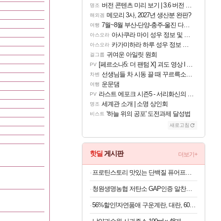
버전 콘텐츠 미리 보기 | 3.6 버전 「신기루 속 등불 그림자, 속세에 깃든 검의 결심」이 8월 20일에 업데이트됩니다!
명조
메모리 3사, 2027년 생산분 완판?
해외겜
7월~8월 부산-단양-충주-울진 다녀왔어요~
여행
아사쿠라 마이 성우 정보 및 주요 필모
아스오라
카가미하라 하루 성우 정보 및 주요 필모
아스오라
귀여운 아일릿 원희
걸그룹
[페르소나5: 더 팬텀 X] 괴도 영상 l 타카마키 안·댄싱 스타
PV
선생님들 차 시동 끌 때 꾸르륵소리나는데
차벤
운문댐
여행
라스트 에포크 시즌5 - 서리화신의 분노 티저
PV
세계관 소개 | 소명 상인회
명조
'하늘 위의 공포' 도전과제 달성법
비스트
새로고침
핫딜
게시판
더보기+
프로틴스토리 맛있는 단백질 퓨어프로틴7 3kg
청원생명농협 저탄소 GAP인증 알찬미 특등급 10kg
56%할인!자연품애 구운계란, 대란, 60구, 1박스