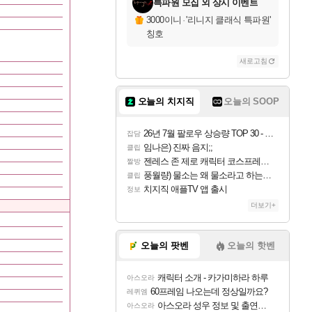
특파원 모집 외 상시 이벤트
3000이니
·
'리니지 클래식 특파원'
칭호
새로고침
오늘의 치지직
오늘의 SOOP
26년 7월 팔로우 상승량 TOP 30 - 월간 치지직
잡담
임나은) 진짜 음지;;
클립
젠레스 존 제로 캐릭터 코스프레한 꽁주
짤방
풍월량) 물소는 왜 물소라고 하는거야? 아! 그만 ㅋㅋ 알았어 ㅋㅋ
클립
치지직 애플TV 앱 출시
정보
더보기+
오늘의 팟벤
오늘의 핫벤
캐릭터 소개 - 카가미하라 하루
아스오라
60프레임 나오는데 정상일까요?
레퀴엠
아스오라 성우 정보 및 출연작 모음
아스오라