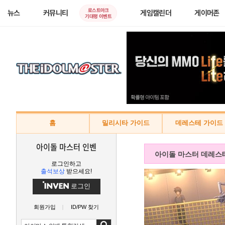
로스트아크
뉴스
커뮤니티
게임캘린더
게이머존
기대평 이벤트
홈
밀리시타 가이드
데레스테 가이드
아이돌 마스터 인벤
아이돌 마스터 데레스
로그인하고
출석보상
받으세요!
로그인
회원가입
ID/PW 찾기