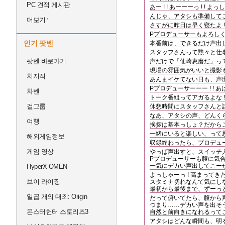
PC 견적 게시판
あー ! ! あーーーっ ! !
んじゃ、アタシも準備してこよ
더보기
さすがに昨日は早く寝たよ 
Pプロデューサーもよろしく 
인기 팟벤
本番前は、できるだけ声出しと
スタッフさんって黙々と仕事
팟벤 바로가기
声だけで「仙崎恵磨だ」って
現場の雰囲気がいいと撮影も
치지직
あんまイケてない日も、声出せ
Pプロデューサーーー ! ! 
차벤
トーク番組ってアガるよな !
걸그룹
休憩時間にスタッフさんと話
なあ、アタシの声、どんくら
여행
挨拶は基本っしょ？だからこ
一緒にいると楽しい、って
해외게임정보
収録終わったら、プロデュー
게임 영상
やっぱ声出すと、スイッチ入る
Pプロデューサーも腹に気
一気にデカい声出してこーぜ !
HyperX OMEN
よっしゃーっ ! 高まってきたー
브이 라이징
スタミナ切れなんて気にしな
最初から最後まで、ずーっと声
일곱 개의 대죄: Origin
だって俯いてたら、腹から
つまり……デカい声を出そ
몬스터헌터 스토리즈3
自然と前向きになれるってこ
アタシはどんな瞬間も、明