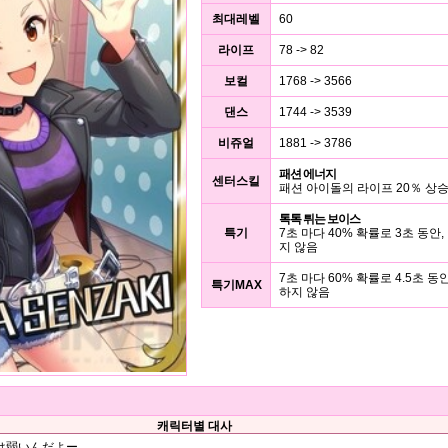
최대레벨
60
라이프
78 -> 82
보컬
1768 -> 3566
댄스
1744 -> 3539
비쥬얼
1881 -> 3786
패션 에너지
센터스킬
패션 아이돌의 라이프 20％ 상
톡톡 튀는 보이스
특기
7초 마다 40% 확률로 3초 동안
지 않음
7초 마다 60% 확률로 4.5초 동
특기MAX
하지 않음
캐릭터별 대사
は弱いんだよー…