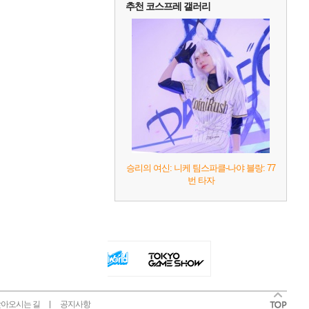
추천 코스프레 갤러리
승리의 여신: 니케 팀스파클-나야 블랑: 77
번 타자
아오시는 길
공지사항