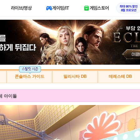
최대 90% 할인
라이브/영상
게이밍/IT
게임스토어
8월 프로모션
콘솔마스 가이드
밀리시타 DB
데레스테 DB
테 아이돌