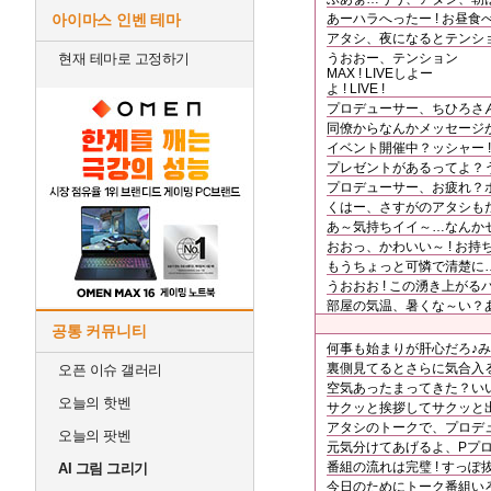
아이마스 인벤 테마
あーハラへったー ! お昼食
アタシ、夜になるとテンショ
현재 테마로 고정하기
うおおー、テンション
MAX ! LIVEしよー
よ ! LIVE !
プロデューサー、ちひろさんと
同僚からなんかメッセージが
イベント開催中？ッシャー !
プレゼントがあるってよ？う
プロデューサー、お疲れ？ホ
くはー、さすがのアタシも
あ～気持ちイイ～…なんか
おおっ、かわいい～ ! お持
もうちょっと可憐で清楚に
うおおお ! この湧き上がる
部屋の気温、暑くな～い？あ
공통 커뮤니티
何事も始まりが肝心だろ♪み
裏側見てるとさらに気合入
오픈 이슈 갤러리
空気あったまってきた？いいじ
오늘의 핫벤
サクッと挨拶してサクッと出る
アタシのトークで、プロデュ
오늘의 팟벤
元気分けてあげるよ、Pプロ
番組の流れは完璧 ! すっぽ
AI 그림 그리기
今日のためにトーク番組い