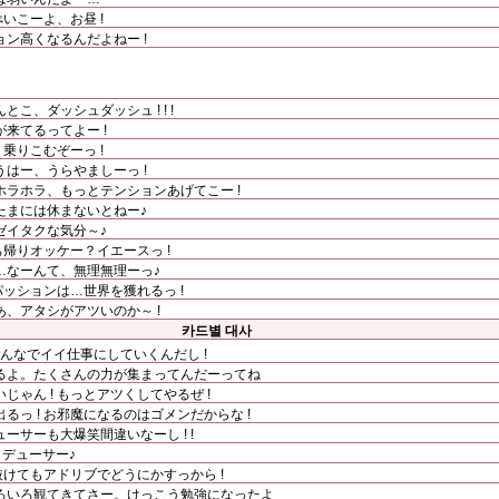
べいこーよ、お昼 !
ン高くなるんだよねー !
こ、ダッシュダッシュ ! ! !
来てるってよー !
 乗りこむぞーっ !
はー、うらやましーっ !
ラホラ、もっとテンションあげてこー !
たまには休まないとねー♪
ゼイタクな気分～♪
ち帰りオッケー？イエースっ !
…なーんて、無理無理ーっ♪
パッションは…世界を獲れるっ !
、アタシがアツいのか～ !
카드별 대사
んなでイイ仕事にしていくんだし !
るよ。たくさんの力が集まってんだーってね
ゃん ! もっとアツくしてやるぜ !
っ ! お邪魔になるのはゴメンだからな !
ーサーも大爆笑間違いなーし ! !
デューサー♪
抜けてもアドリブでどうにかすっから !
ろいろ観てきてさー。けっこう勉強になったよ