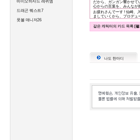
바이오하자드 레퀴엠
だから、ガンガン響かせてい
心からの言葉を、みんなが振
드래곤 퀘스트7
お疲れさんでーす ! 仙崎、
ましていくから、プロデューサ
풋볼 매니저26
같은 캐릭터의 카드 목록
[펼
나도 한마디