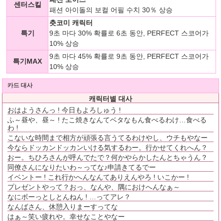
센터스킬
패션 아이돌의 보컬 어필 수치 30％ 상승
츳코미 캐릭터
특기
9초 마다 30% 확률로 6초 동안, PERFECT 스코어가
10% 상승
9초 마다 45% 확률로 9초 동안, PERFECT 스코어가
특기MAX
10% 상승
카드 대사
캐릭터별 대사
おはようさんっ ! 今日もよろしゅう !
ふ～昼や、昼～ ! たこ焼きなんてベタなもん食べるわけ…食べる
わ !
こないな時間まで相方が頑張る言うてるわけやし、ウチもやなー
今ならドッカンドッカンいける気するわー。行かせてくれへん？
おー。ちひろさんが呼んでたで？何かやらかしたんとちゃうん？
同僚さんになりたいわ～ってな♪申請きてるでー
イベントー ! これ行かへんなんてありえんやろ ! いこかー !
プレゼントやって？おっ、なんや、隅におけへんなぁ～
なにボーっとしとんねん ! …ってアレ？
なんばさん、休憩入りまーすってな
はぁ～笑い疲れや。幸せなことやなー