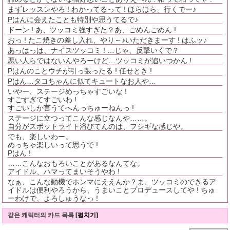
まずレッスンやろ ! わかってるって ! ほらほら、行くでー♪
Pはんに会えたことも特別や思うてるで♪
ドーン ! あ、ツッコミ強すぎた？あ、ごめんごめん !
おっ ! たこ焼きの差し入れ、やり～♪いただきまーす ! はふッ♪
あっはっは、ナイスツッコミ ! …じゃ、反撃いくで？
悪い人らではないんやろーけど…ツッコミが追いつかん !
Pはんのことウチが引っ張ったる ! 任せとき !
Pはん…タコちゃんに似てキュートなお人や…
いやー、ステージめっちゃすごいな !
すごすぎてすごいわ !
すごいしか言うてへんっちゅーねんっ !
ステージに立つってこんな感じなんや……。
自分がスポットライト浴びてんのは、フシギな感じや。
でも、楽しいわー。
めっちゃ楽しいって思うで !
Pはん !
……こんなおもろいことがあるなんてな。
アイドル、ハマってまいそうやわ !
なぁ、こんな動機でホンマにええんか？ま、ツッコミのできるア
イドルは便利やろうから、うまいことプロデュースしてや ! ちゅ
ーわけで、よろしゅうなっ !
같은 캐릭터의 카드 목록
[펼치기]