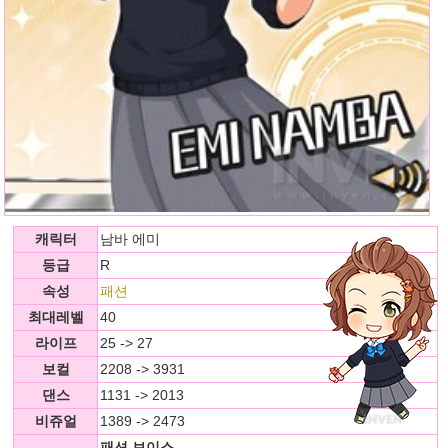
캐릭터
남바 에미
등급
R
속성
패션
최대레벨
40
라이프
25 -> 27
보컬
2208 -> 3931
댄스
1131 -> 2013
비쥬얼
1389 -> 2473
패션 보이스