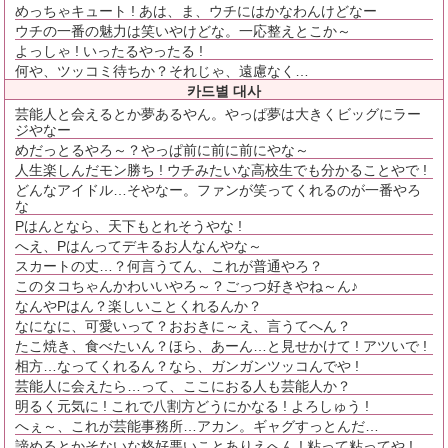
めっちゃキュート ! あは、ま、ウチにはかなわんけどなー
ウチの一番の魅力は笑いやけどな。一応整えとこか～
よっしゃ ! いったるやったる !
何や、ツッコミ待ちか？それじゃ、遠慮なく…
카드별 대사
芸能人と会えるとか夢あるやん。やっぱ夢は大きくビッグにラー
ジやなー
めだっとるやろ～？やっぱ前に前に前にやな～
人生楽しんだモン勝ち ! ウチみたいな高校生でも分かることやで !
どんなアイドル…そやなー。ファンが笑ってくれるのが一番やろ
な
Pはんとなら、天下もとれそうやな !
へえ、Pはんってデキるお人なんやな～
スカートの丈…？何言うてん、これが普通やろ？
このタコちゃんかわいいやろ～？ごっつ好きやね～ん♪
なんやPはん？楽しいことくれるんか？
なになに、可愛いって？おおきに～え、言うてへん？
たこ焼き、食べたいん？ほら、あーん…と見せかけて ! アツいで !
相方…なってくれるん？なら、ガンガンツッコんでや !
芸能人に会えたら…って、ここにおる人も芸能人か？
明るく元気に ! これで八割方どうにかなる ! よろしゅう !
へぇ～、これが芸能事務所…アカン。ギャグすっとんだ…
諦めるとかそないな格好悪いことありえへん ! 粘って粘ってや !