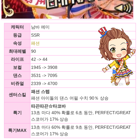
캐릭터
남바 에미
등급
SSR
속성
패션
최대레벨
90
라이프
42 -> 44
보컬
1945 -> 3908
댄스
3531 -> 7095
비쥬얼
2339 -> 4700
패션 스텝
센터스킬
패션 아이돌의 댄스 어필 수치 90％ 상승
따끈따끈☆타코바
특기
13초 마다 40% 확률로 6초 동안, PERFECT/GREAT
스코어가 17% 상승
13초 마다 60% 확률로 9초 동안, PERFECT/GREAT
특기MAX
스코어가 17% 상승