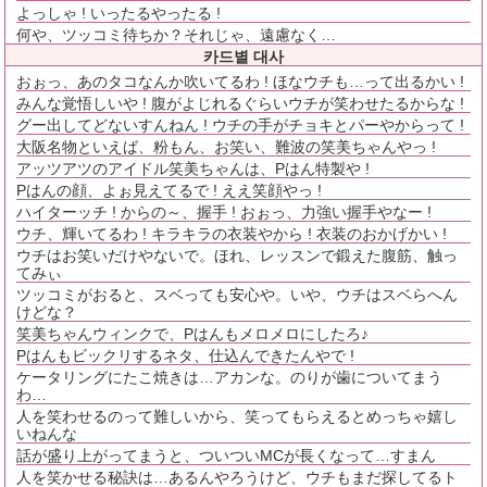
よっしゃ ! いったるやったる !
何や、ツッコミ待ちか？それじゃ、遠慮なく…
카드별 대사
おぉっ、あのタコなんか吹いてるわ ! ほなウチも…って出るかい !
みんな覚悟しいや ! 腹がよじれるぐらいウチが笑わせたるからな !
グー出してどないすんねん ! ウチの手がチョキとパーやからって !
大阪名物といえば、粉もん、お笑い、難波の笑美ちゃんやっ !
アッツアツのアイドル笑美ちゃんは、Pはん特製や !
Pはんの顔、よぉ見えてるで ! ええ笑顔やっ !
ハイターッチ ! からの～、握手 ! おぉっ、力強い握手やなー !
ウチ、輝いてるわ ! キラキラの衣装やから ! 衣装のおかげかい !
ウチはお笑いだけやないで。ほれ、レッスンで鍛えた腹筋、触っ
てみぃ
ツッコミがおると、スベっても安心や。いや、ウチはスベらへん
けどな？
笑美ちゃんウィンクで、Pはんもメロメロにしたろ♪
Pはんもビックリするネタ、仕込んできたんやで !
ケータリングにたこ焼きは…アカンな。のりが歯についてまう
わ…
人を笑わせるのって難しいから、笑ってもらえるとめっちゃ嬉し
いねんな
話が盛り上がってまうと、ついついMCが長くなって…すまん
人を笑かせる秘訣は…あるんやろうけど、ウチもまだ探してるト