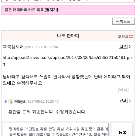
같은 캐릭터의 카드 목록
[펼치기]
목록으로
나도 한마디
코멘트(
2
)
극극심해어
0
(2017-09-06 01:56:58)
http://upload2.inven.co.kr/upload/2017/09/06/bbs/i13522150491.pn
g
남바라고 검색해도 쓰알이 안나와서 당황했는데 난바 에미라고 되어
있네요 수정해주세요
[답글]
Misya
0
(2017-09-12 15:20:48)
혼란을 드려 죄송합니다. 수정되었습니다.