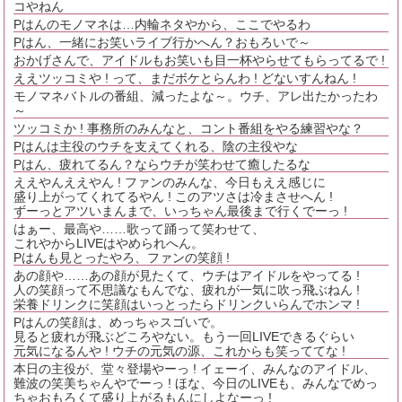
コやねん
Pはんのモノマネは…内輪ネタやから、ここでやるわ
Pはん、一緒にお笑いライブ行かへん？おもろいで～
おかげさんで、アイドルもお笑いも目一杯やらせてもらってるで !
ええツッコミや ! って、まだボケとらんわ ! どないすんねん !
モノマネバトルの番組、減ったよな～。ウチ、アレ出たかったわ
～
ツッコミか ! 事務所のみんなと、コント番組をやる練習やな？
Pはんは主役のウチを支えてくれる、陰の主役やな
Pはん、疲れてるん？ならウチが笑わせて癒したるな
ええやんええやん ! ファンのみんな、今日もええ感じに
盛り上がってくれてるやん ! このアツさは冷まさせへん !
ずーっとアツいまんまで、いっちゃん最後まで行くでーっ !
はぁー、最高や……歌って踊って笑わせて、
これやからLIVEはやめられへん。
Pはんも見とったやろ、ファンの笑顔 !
あの顔や……あの顔が見たくて、ウチはアイドルをやってる !
人の笑顔って不思議なもんでな、疲れが一気に吹っ飛ぶねん !
栄養ドリンクに笑顔はいっとったらドリンクいらんでホンマ !
Pはんの笑顔は、めっちゃスゴいで。
見ると疲れが飛ぶどころやない。もう一回LIVEできるぐらい
元気になるんや ! ウチの元気の源、これからも笑っててな !
本日の主役が、堂々登場やーっ ! イェーイ、みんなのアイドル、
難波の笑美ちゃんやでーっ ! ほな、今日のLIVEも、みんなでめっ
ちゃおもろくて盛り上がるもんにしよなーっ !