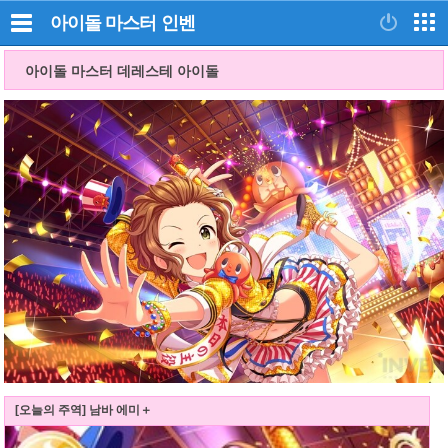
아이돌 마스터
인벤
아이돌 마스터 데레스테 아이돌
[오늘의 주역] 남바 에미＋