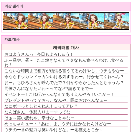
의상 갤러리
카드 대사
캐릭터별 대사
おはようさんっ ! 今日もよろしゅう !
ふ～昼や、昼～ ! たこ焼きなんてベタなもん食べるわけ…食べる
わ !
こないな時間まで相方が頑張る言うてるわけやし、ウチもやなー
今ならドッカンドッカンいける気するわー。行かせてくれへん？
おー。ちひろさんが呼んでたで？何かやらかしたんとちゃうん？
同僚さんになりたいわ～ってな♪申請きてるでー
イベントー ! これ行かへんなんてありえんやろ ! いこかー !
プレゼントやって？おっ、なんや、隅におけへんなぁ～
なにボーっとしとんねん ! …ってアレ？
なんばさん、休憩入りまーすってな
はぁ～笑い疲れや。幸せなことやなー
めっちゃキュート ! あは、ま、ウチにはかなわんけどなー
ウチの一番の魅力は笑いやけどな。一応整えとこか～