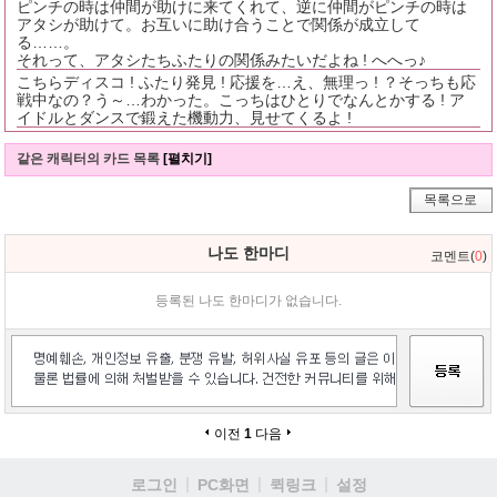
ピンチの時は仲間が助けに来てくれて、逆に仲間がピンチの時は
アタシが助けて。お互いに助け合うことで関係が成立して
る……。
それって、アタシたちふたりの関係みたいだよね ! へへっ♪
こちらディスコ ! ふたり発見 ! 応援を…え、無理っ ! ？そっちも応
戦中なの？う～…わかった。こっちはひとりでなんとかする ! ア
イドルとダンスで鍛えた機動力、見せてくるよ !
같은 캐릭터의 카드 목록
[펼치기]
목록으로
나도 한마디
코멘트(
0
)
등록된 나도 한마디가 없습니다.
이전
1
다음
로그인
PC화면
퀵링크
설정