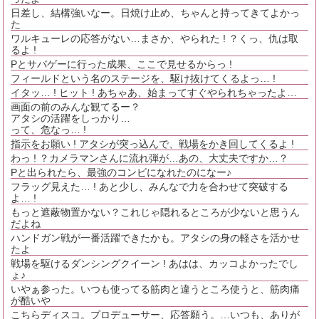
日差し、結構強いなー。日焼け止め、ちゃんと持ってきてよかっ
た
ワルキューレの応答がない…まさか、やられた ! ？くっ、仇は取
るよ !
Pとサバゲーに行った成果、ここで見せるからっ !
フィールドという名のステージを、駆け抜けてくるよっ… !
イタッ… ! ヒット ! あちゃあ、始まってすぐやられちゃったよ…
画面の前のみんな観てるー？
アタシの活躍をしっかり…
って、危なっ… !
指示をお願い ! アタシが突っ込んで、戦場をかき回してくるよ !
わっ ! ？カメラマンさんに流れ弾が…あの、大丈夫ですか…？
Pと出られたら、最強のコンビになれたのになー♪
フラッグ見えた… ! あと少し、みんなで力を合わせて突破する
よ… !
もっと遮蔽物置かない？これじゃ隠れるところが少ないと思うん
だよね
ハンドガン戦が一番活躍できたかも。アタシの身の軽さを活かせ
たよ
戦場を駆けるダンシングクイーン ! あはは、カッコよかったでし
ょ♪
いやぁ参った。いつも使ってる筋肉と違うところ使うと、筋肉痛
が酷いや
こちらディスコ。プロデューサー、応答願う。…いつも、ありが