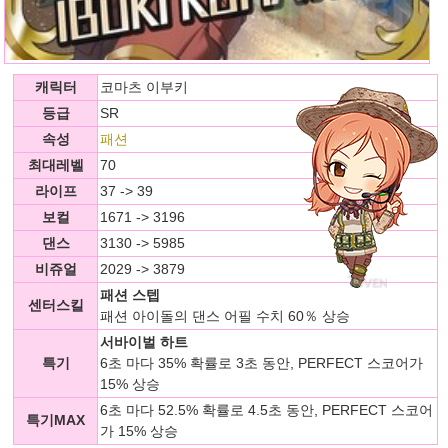
캐릭터
코마츠 이부키
등급
SR
속성
패션
최대레벨
70
라이프
37 -> 39
보컬
1671 -> 3196
댄스
3130 -> 5985
비쥬얼
2029 -> 3879
패션 스텝
센터스킬
패션 아이돌의 댄스 어필 수치 60％ 상승
서바이벌 하트
특기
6초 마다 35% 확률로 3초 동안, PERFECT 스코어가
15% 상승
6초 마다 52.5% 확률로 4.5초 동안, PERFECT 스코어
특기MAX
가 15% 상승