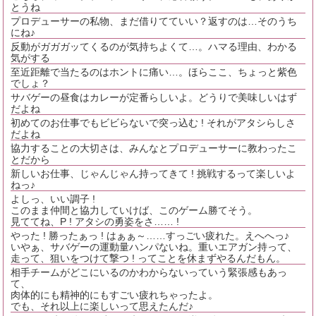
とうね
プロデューサーの私物、まだ借りてていい？返すのは…そのうち
にね♪
反動がガガガッてくるのが気持ちよくて…。ハマる理由、わかる
気がする
至近距離で当たるのはホントに痛い…。ほらここ、ちょっと紫色
でしょ？
サバゲーの昼食はカレーが定番らしいよ。どうりで美味しいはず
だよね
初めてのお仕事でもビビらないで突っ込む ! それがアタシらしさ
だよね
協力することの大切さは、みんなとプロデューサーに教わったこ
とだから
新しいお仕事、じゃんじゃん持ってきて ! 挑戦するって楽しいよ
ねっ♪
よしっ、いい調子 !
このまま仲間と協力していけば、このゲーム勝てそう。
見ててね、P ! アタシの勇姿をさ…… !
やった ! 勝ったぁっ ! はぁぁ～……すっごい疲れた。えへへっ♪
いやぁ、サバゲーの運動量ハンパないね。重いエアガン持って、
走って、狙いをつけて撃つ ! ってことを休まずやるんだもん。
相手チームがどこにいるのかわからないっていう緊張感もあっ
て、
肉体的にも精神的にもすごい疲れちゃったよ。
でも、それ以上に楽しいって思えたんだ♪