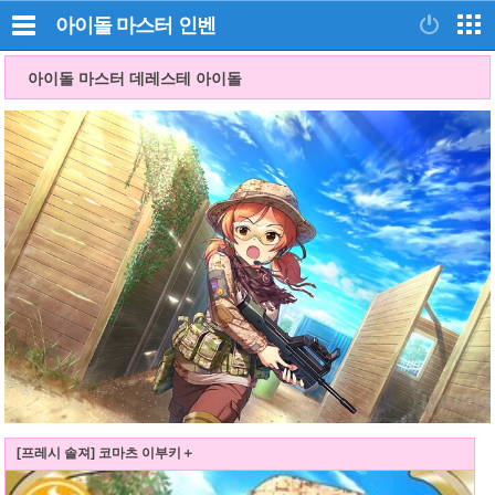
아이돌 마스터
인벤
아이돌 마스터 데레스테 아이돌
[프레시 솔져] 코마츠 이부키＋