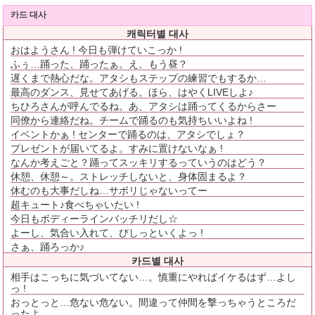
카드 대사
캐릭터별 대사
おはようさん ! 今日も弾けていこっか !
ふぅ…踊った、踊ったぁ。え、もう昼？
遅くまで熱心だな。アタシもステップの練習でもするか…
最高のダンス、見せてあげる。ほら、はやくLIVEしよ♪
ちひろさんが呼んでるね。あ、アタシは踊ってくるからさー
同僚から連絡だね。チームで踊るのも気持ちいいよね !
イベントかぁ ! センターで踊るのは、アタシでしょ？
プレゼントが届いてるよ。すみに置けないなぁ !
なんか考えごと？踊ってスッキリするっていうのはどう？
休憩、休憩～。ストレッチしないと、身体固まるよ？
休むのも大事だしね…サボリじゃないってー
超キュート♪食べちゃいたい !
今日もボディーラインバッチリだし☆
よーし、気合い入れて、びしっといくよっ !
さぁ、踊ろっか♪
카드별 대사
相手はこっちに気づいてない…。慎重にやればイケるはず…よし
っ !
おっとっと…危ない危ない。間違って仲間を撃っちゃうところだ
ったよ