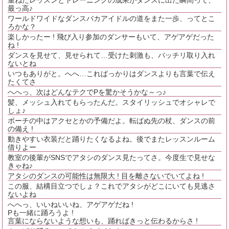
重ねたレッスンとトレーニングの成果がダンスに出た瞬間って、
最っ高♪
ワールドワイドなダンスバカアイドルの道をまた一歩、ってとこ
ろかな？
楽しかったー ! 飛び入り参加のダンサーもいて、アゲアゲだった
ね !
ダンスを見せて、見せられて…受けた刺激も、バッチリ取り入れ
ないとね
いつもありがと。へへ…こればっかりはダンスよりも言葉で伝え
たくてさ
へへっ、次はどんなテクでPを驚かそうかな～っ♪
髪、メッシュ入れてもらったんだ。スタイリッシュでオシャレで
しょ♪
ポーチの中はアクセとかの予備だよ。転ばぬ先の杖、ダンスの前
の備え !
動きやすい衣装だと踊りたくなるよね。後でまたレッスンルーム
借りよー
教室の後輩がSNSでアタシのダンス見たってさ。今度生で見せな
きゃね♪
アタシのダンスの可能性は無限大 ! 目を離さないでいてよね !
この服、結構目立つでしょ？これでアタシがどこにいても見逃さ
ないよね
へへっ、いいねいいね、アゲアゲだね !
Pも一緒に踊ろうよ !
言葉にならないような想いも、踊ればきっと伝わるからさ !