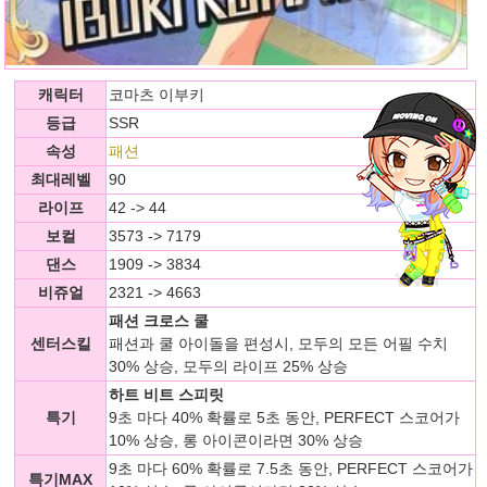
캐릭터
코마츠 이부키
등급
SSR
속성
패션
최대레벨
90
라이프
42 -> 44
보컬
3573 -> 7179
댄스
1909 -> 3834
비쥬얼
2321 -> 4663
패션 크로스 쿨
센터스킬
패션과 쿨 아이돌을 편성시, 모두의 모든 어필 수치
30% 상승, 모두의 라이프 25% 상승
하트 비트 스피릿
특기
9초 마다 40% 확률로 5초 동안, PERFECT 스코어가
10% 상승, 롱 아이콘이라면 30% 상승
9초 마다 60% 확률로 7.5초 동안, PERFECT 스코어가
특기MAX