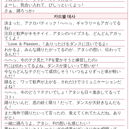
よーし、気合い入れて、びしっといくよっ !
さぁ、踊ろっか♪
카드별 대사
決まった、アクロバティック ! へへっ、ギャラリーもアガってる
ね♪
注目と歓声がキモチイイ…アタシのバイブスも、どんどんアガっ
てくよ !
「Love ＆ Passion」 ! ありったけをダンスに注いでるよ♪
わかるよ、みんな踊りたがってるのが…アタシの想い、伝わって
るんだ !
へへっ、今のテク見た？Pを驚かそうと練習したの♪
Pには伝わってるよね、ダンスが楽しいって想いが !
今ならどんなテクだって成功しそう ! いつもよりずっと体が軽い
んだ !
踊ると、ワッて歓声が上がる…それだけでコミュニケーションだ
よね !
へへっ、今のどう？テクいでしょ ! アタシも日々進歩してるって
コト♪
踊りたいんだ、息の続く限り ! だって、ダンスが大好きなんだも
ん !
また海外で踊りたいって言ったの、覚えてくれてたんだね。あり
がと♪
一緒に踊ろうよ。アタシ、Pの想いも感じたい !