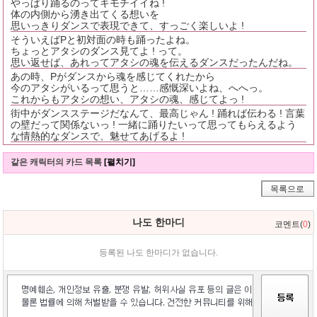
やっぱり踊るのってキモチイイね !
体の内側から湧き出てくる想いを
思いっきりダンスで表現できて、すっごく楽しいよ !
そういえばPと初対面の時も踊ったよね。
ちょっとアタシのダンス見てよ ! って。
思い返せば、あれってアタシの魂を伝えるダンスだったんだね。
あの時、Pがダンスから魂を感じてくれたから
今のアタシがいるって思うと……感慨深いよね、へへっ。
これからもアタシの想い、アタシの魂、感じてよっ !
街中がダンスステージだなんて、最高じゃん ! 踊れば伝わる ! 言葉
の壁だって関係ないっ ! 一緒に踊りたいって思ってもらえるよう
な情熱的なダンスで、魅せてあげるよ !
같은 캐릭터의 카드 목록
[펼치기]
목록으로
나도 한마디
코멘트(
0
)
등록된 나도 한마디가 없습니다.