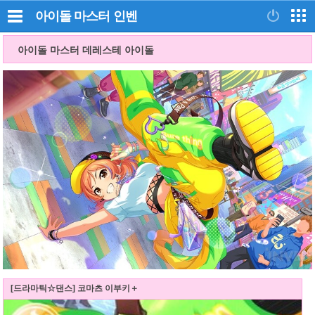
아이돌 마스터
인벤
아이돌 마스터 데레스테 아이돌
[드라마틱☆댄스] 코마츠 이부키＋