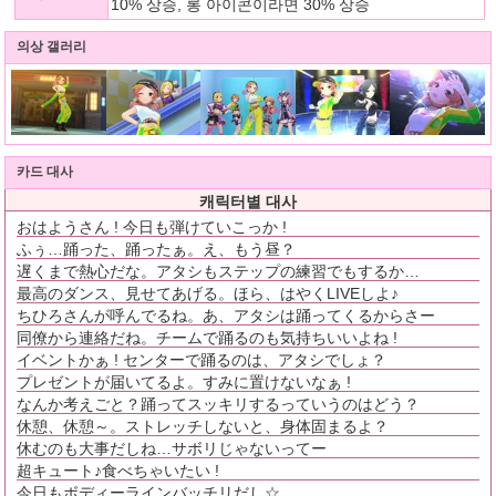
10% 상승, 롱 아이콘이라면 30% 상승
의상 갤러리
카드 대사
캐릭터별 대사
おはようさん ! 今日も弾けていこっか !
ふぅ…踊った、踊ったぁ。え、もう昼？
遅くまで熱心だな。アタシもステップの練習でもするか…
最高のダンス、見せてあげる。ほら、はやくLIVEしよ♪
ちひろさんが呼んでるね。あ、アタシは踊ってくるからさー
同僚から連絡だね。チームで踊るのも気持ちいいよね !
イベントかぁ ! センターで踊るのは、アタシでしょ？
プレゼントが届いてるよ。すみに置けないなぁ !
なんか考えごと？踊ってスッキリするっていうのはどう？
休憩、休憩～。ストレッチしないと、身体固まるよ？
休むのも大事だしね…サボリじゃないってー
超キュート♪食べちゃいたい !
今日もボディーラインバッチリだし☆