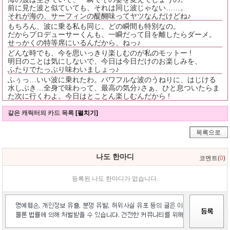
前に見た波と似ていても、それは同じ波じゃない……。
それが海の、サーフィンの醍醐味ってヤツなんだけどね♪
もちろん、波に乗る私も同じ。どの瞬間も特別なの。
だからプロデューサーくんも、一瞬だって目を離したらダーメ。
せっかくの特等席にいるんだから、ねっ♪
どんな時でも、今を思いっきり楽しむのが私のモットー !
明日のことは気にしないで、今日は今日だけのお楽しみを、
ふたりでたっぷり味わいましょっ♪
ふぅっ…いい波に乗れたわ。パワフルな波のうねりに、はじける
水しぶき…全身で味わって、最高の気分♪さぁ、ひと息ついたらま
た次に行くわよ。今日はとことん楽しむんだから !
같은 캐릭터의 카드 목록
[펼치기]
목록으로
나도 한마디
코멘트(
0
)
등록된 나도 한마디가 없습니다.