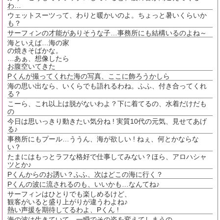
わ…
ウェットスーツって、わりと暖かいのよ。ちょっと暑いくらいか
も？
サーフィンの才能がありそうな子…事務所にも結構いるのよね～
海といえば…海の家
の焼きそばかな。
…あぁ、想像したら
お腹空いてきた
Pくんが撮ってくれた海の写真、ここに飾ろうかしら
海の思い出なら、いくらでも語れるわね。ふふ、付き合ってくれ
る？
こーら、これ以上は脱がないわよ？下に着てるの、水着だけだも
の
今日は思いっきり動きたい気分ね ! 実質10代の元気、見せてあげ
る♪
事務所にもプール…ううん、海が欲しい ! ねぇ、何とかならな
い？
たまにはもっとラフな格好で仕事してみない？ほら、アロハシャ
ツとか♪
Pくんからのお誘い？ふふ、次はどこの海に行く？
Pくんの波に流されるのも、いいかも…なんてね♪
サーフィンはひとりでも楽しめるけど、
観客がいると盛り上がりが違うわよね♪
熱い声援を期待してるわよ、Pくん !
海の波は生きていて、一瞬でその姿を変えてしまうの。