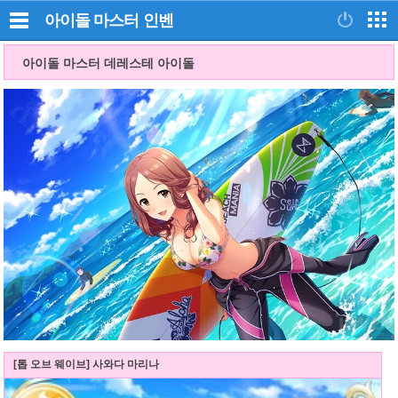
아이돌 마스터
인벤
아이돌 마스터 데레스테 아이돌
[톱 오브 웨이브] 사와다 마리나