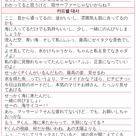
わかってると思うけど、陸サーファーじゃないからね？
카드별 대사
ここ、昔から通ってるの。波がいいし、雰囲気も肌に合ってるの
かも
海に入ってるだけでも気持ちいいし。少し、一緒にのんびりしま
しょうか
澄んだ空、青い海…そして私♪ふふっ、最高にゼイタクな景色でし
ょ？
よそ見してたら、水かけちゃうから。ちゃんと私を見てなきゃダ
メよ♪
私の姿に見惚れちゃってたんじゃない？ふふ、正直になっていい
のよ♪
せっかくPくんがいるんだもの。最高の姿、見せるわ
水を得た魚…っていうより、マーメイドかな？ほら、ピチピチっ♪
今日は自前のボードだし。本気のマリナお姉さん、たっぷり見せ
てあげる
せっかく海に来たんだし、
一緒に叫びましょ♪
せーの、海サイコー ! !
あら、マッサージ？そんな疲れてないけど…でも、お願いしちゃ
おっかな
もう、Pくん…海に来たからって、大胆になってる？
Pくんの視線、何だか熱いわね。あの太陽よりも…
ふぅ…こうしてリラックスしていると、波の音が聞こえてくる