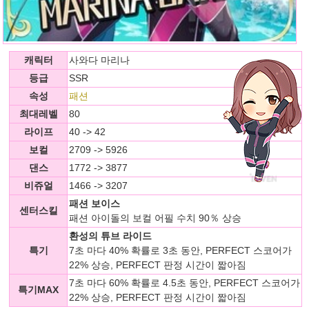
캐릭터
사와다 마리나
등급
SSR
속성
패션
최대레벨
80
라이프
40 -> 42
보컬
2709 -> 5926
댄스
1772 -> 3877
비쥬얼
1466 -> 3207
패션 보이스
센터스킬
패션 아이돌의 보컬 어필 수치 90％ 상승
환성의 튜브 라이드
특기
7초 마다 40% 확률로 3초 동안, PERFECT 스코어가
22% 상승, PERFECT 판정 시간이 짧아짐
7초 마다 60% 확률로 4.5초 동안, PERFECT 스코어가
특기MAX
22% 상승, PERFECT 판정 시간이 짧아짐