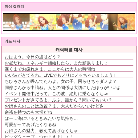
의상 갤러리
카드 대사
캐릭터별 대사
おはよう。今日の波はどう？
お昼だね。エネルギー補給したら、また頑張りましょ !
遅くまでお疲れさま。ここからは大人の時間ね
いい波がきてるわ。LIVEでもノリにノッちゃいましょう !
ちひろさんが呼んでたわよ。女の子、困らせちゃダメよ？
同僚さんから申請ね。人との関係は大切にしたほうがいいよ
イベント開催中だって。この波、絶対に乗らなくちゃ !
プレゼントがきてるよ。ふふ、誰から？聞いてもいい？
お姉さんのことは放置？ま、大人だからいいけどさ
余裕を持つのも大切だね
はー…海にいるときみたいな気持ち…
可愛がってあげたくなるね
お姉さんの魅力、教えてあげなくちゃ
ビッグウェーブ、つかまえましょ !