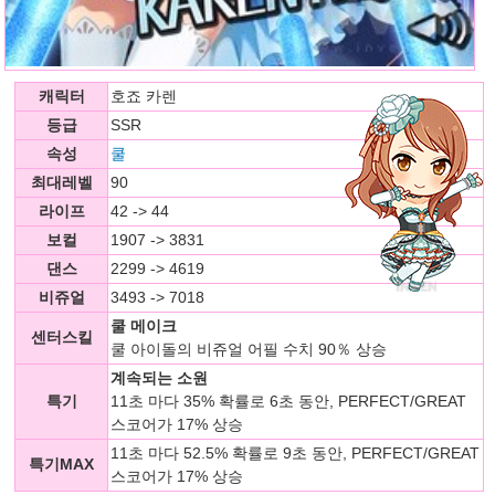
캐릭터
호죠 카렌
등급
SSR
속성
쿨
최대레벨
90
라이프
42 -> 44
보컬
1907 -> 3831
댄스
2299 -> 4619
비쥬얼
3493 -> 7018
쿨 메이크
센터스킬
쿨 아이돌의 비쥬얼 어필 수치 90％ 상승
계속되는 소원
특기
11초 마다 35% 확률로 6초 동안, PERFECT/GREAT
스코어가 17% 상승
11초 마다 52.5% 확률로 9초 동안, PERFECT/GREAT
특기MAX
스코어가 17% 상승