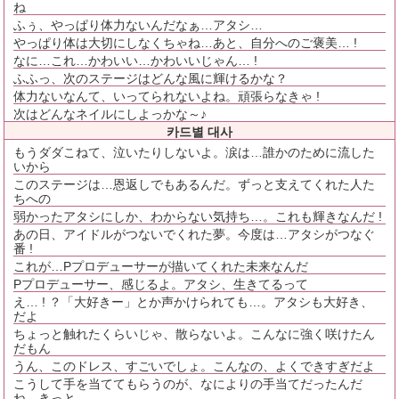
ね
ふぅ、やっぱり体力ないんだなぁ…アタシ…
やっぱり体は大切にしなくちゃね…あと、自分へのご褒美… !
なに…これ…かわいい…かわいいじゃん… !
ふふっ、次のステージはどんな風に輝けるかな？
体力ないなんて、いってられないよね。頑張らなきゃ !
次はどんなネイルにしよっかな～♪
카드별 대사
もうダダこねて、泣いたりしないよ。涙は…誰かのために流した
いから
このステージは…恩返しでもあるんだ。ずっと支えてくれた人た
ちへの
弱かったアタシにしか、わからない気持ち…。これも輝きなんだ !
あの日、アイドルがつないでくれた夢。今度は…アタシがつなぐ
番 !
これが…Pプロデューサーが描いてくれた未来なんだ
Pプロデューサー、感じるよ。アタシ、生きてるって
え… ! ？「大好きー」とか声かけられても…。アタシも大好き、
だよ
ちょっと触れたくらいじゃ、散らないよ。こんなに強く咲けたん
だもん
うん、このドレス、すごいでしょ。こんなの、よくできすぎだよ
こうして手を当ててもらうのが、なによりの手当てだったんだ
ね、きっと