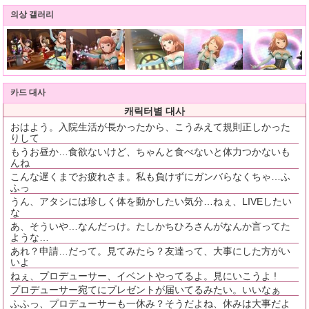
의상 갤러리
카드 대사
캐릭터별 대사
おはよう。入院生活が長かったから、こうみえて規則正しかった
りして
もうお昼か…食欲ないけど、ちゃんと食べないと体力つかないも
んね
こんな遅くまでお疲れさま。私も負けずにガンバらなくちゃ…ふ
ふっ
うん、アタシには珍しく体を動かしたい気分…ねぇ、LIVEしたい
な
あ、そういや…なんだっけ。たしかちひろさんがなんか言ってた
ような…
あれ？申請…だって。見てみたら？友達って、大事にした方がい
いよ
ねぇ、プロデューサー、イベントやってるよ。見にいこうよ !
プロデューサー宛てにプレゼントが届いてるみたい。いいなぁ
ふふっ、プロデューサーも一休み？そうだよね、休みは大事だよ