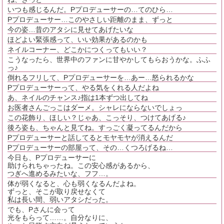
いつも感じるんだ。Pプロデューサーの…てのひら…
Pプロデューサー…このやさしい距離のまま、ずっと
今の姿…昔のアタシに見せてあげたいな
ほどよい緊張感って、いい効果があるのかも
ネイルコーナー、どこかにつくってもいい？
こうなったら、世界中のファンに甘やかしてもらおうかな。ふふ
っ♪
倒れるフリして、Pプロデューサーを…あー…怒られるかな
Pプロデューサーって、やる気をくれる人だよね
あ、ネイルのチャンス♪指は1本ずつ出してね
お医者さんごっこはダーメ。シャレにならないでしょっ
この花飾り、ほしい？じゃあ、こっそり、つけてあげる♪
後ろ姿も、ちゃんと見てね。すっごく凝ってるんだから
Pプロデューサーと話してるとモヤモヤが消えるんだ
Pプロデューサーの部屋って、その…くつろげるね…
今日も、Pプロデューサーに
助けられちゃったね。この安心感があるから、
つぎへ進めるみたいな、フフ…。
体が弱くなると、心も弱くなるんだよね。
ずっと、そこが取り戻せなくて
私は長い間、弱いアタシだった。
でも、Pさんに会って
光をもらって……。自分なりに、