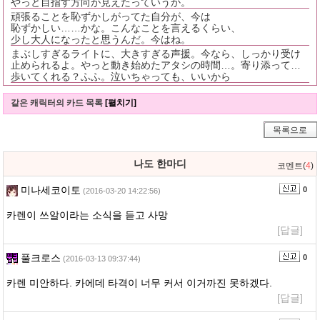
やっと目指す方向が見えたっていうか。
頑張ることを恥ずかしがってた自分が、今は
恥ずかしい……かな。こんなことを言えるくらい、
少し大人になったと思うんだ。今はね。
まぶしすぎるライトに、大きすぎる声援。今なら、しっかり受け
止められるよ。やっと動き始めたアタシの時間…。寄り添って…
歩いてくれる？ふふ。泣いちゃっても、いいから
같은 캐릭터의 카드 목록
[펼치기]
목록으로
나도 한마디
코멘트(
4
)
미나세코이토
0
(2016-03-20 14:22:56)
카렌이 쓰알이라는 소식을 듣고 사망
[답글]
풀크로스
0
(2016-03-13 09:37:44)
카렌 미안하다. 카에데 타격이 너무 커서 이거까진 못하겠다.
[답글]