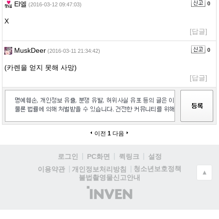
El엘
0
(2016-03-12 09:47:03)
X
[답글]
MuskDeer
0
(2016-03-11 21:34:42)
(카렌을 얻지 못해 사망)
[답글]
이전
1
다음
로그인
PC화면
퀵링크
설정
청소년보호정책
이용약관
개인정보처리방침
▲
불법촬영물신고안내
(주)
인
벤