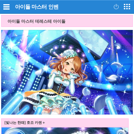
아이돌 마스터
인벤
아이돌 마스터 데레스테 아이돌
[빛나는 한때] 호죠 카렌＋