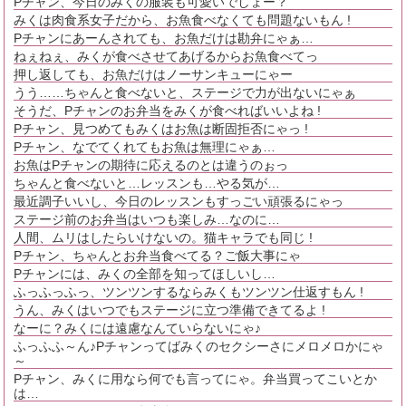
Pチャン、今日のみくの服装も可愛いでしょー？
みくは肉食系女子だから、お魚食べなくても問題ないもん !
Pチャンにあーんされても、お魚だけは勘弁にゃぁ…
ねぇねぇ、みくが食べさせてあげるからお魚食べてっ
押し返しても、お魚だけはノーサンキューにゃー
うう……ちゃんと食べないと、ステージで力が出ないにゃぁ
そうだ、Pチャンのお弁当をみくが食べればいいよね !
Pチャン、見つめてもみくはお魚は断固拒否にゃっ !
Pチャン、なでてくれてもお魚は無理にゃぁ…
お魚はPチャンの期待に応えるのとは違うのぉっ
ちゃんと食べないと…レッスンも…やる気が…
最近調子いいし、今日のレッスンもすっごい頑張るにゃっ
ステージ前のお弁当はいつも楽しみ…なのに…
人間、ムリはしたらいけないの。猫キャラでも同じ !
Pチャン、ちゃんとお弁当食べてる？ご飯大事にゃ
Pチャンには、みくの全部を知ってほしいし…
ふっふっふっ、ツンツンするならみくもツンツン仕返すもん !
うん、みくはいつでもステージに立つ準備できてるよ !
なーに？みくには遠慮なんていらないにゃ♪
ふっふふ～ん♪Pチャンってばみくのセクシーさにメロメロかにゃ
～
Pチャン、みくに用なら何でも言ってにゃ。弁当買ってこいとか
は…