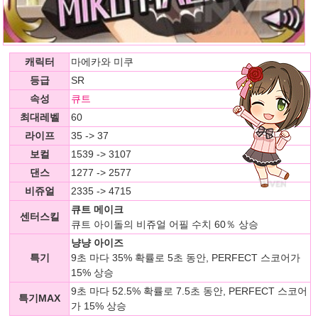
캐릭터
마에카와 미쿠
등급
SR
속성
큐트
최대레벨
60
라이프
35 -> 37
보컬
1539 -> 3107
댄스
1277 -> 2577
비쥬얼
2335 -> 4715
큐트 메이크
센터스킬
큐트 아이돌의 비쥬얼 어필 수치 60％ 상승
냥냥 아이즈
특기
9초 마다 35% 확률로 5초 동안, PERFECT 스코어가
15% 상승
9초 마다 52.5% 확률로 7.5초 동안, PERFECT 스코어
특기MAX
가 15% 상승