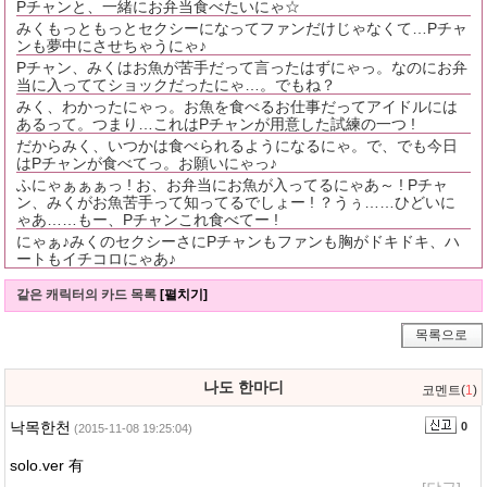
Pチャンと、一緒にお弁当食べたいにゃ☆
みくもっともっとセクシーになってファンだけじゃなくて…Pチャ
ンも夢中にさせちゃうにゃ♪
Pチャン、みくはお魚が苦手だって言ったはずにゃっ。なのにお弁
当に入っててショックだったにゃ…。でもね？
みく、わかったにゃっ。お魚を食べるお仕事だってアイドルには
あるって。つまり…これはPチャンが用意した試練の一つ !
だからみく、いつかは食べられるようになるにゃ。で、でも今日
はPチャンが食べてっ。お願いにゃっ♪
ふにゃぁぁぁっ ! お、お弁当にお魚が入ってるにゃあ～ ! Pチャ
ン、みくがお魚苦手って知ってるでしょー ! ？うぅ……ひどいに
ゃあ……もー、Pチャンこれ食べてー !
にゃぁ♪みくのセクシーさにPチャンもファンも胸がドキドキ、ハ
ートもイチコロにゃあ♪
같은 캐릭터의 카드 목록
[펼치기]
목록으로
나도 한마디
코멘트(
1
)
낙목한천
0
(2015-11-08 19:25:04)
solo.ver 有