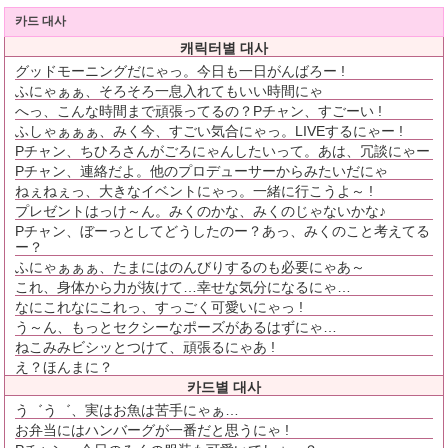
카드 대사
캐릭터별 대사
グッドモーニングだにゃっ。今日も一日がんばろー !
ふにゃぁぁ、そろそろ一息入れてもいい時間にゃ
へっ、こんな時間まで頑張ってるの？Pチャン、すごーい !
ふしゃぁぁぁ、みく今、すごい気合にゃっ。LIVEするにゃー !
Pチャン、ちひろさんがごろにゃんしたいって。あは、冗談にゃー
Pチャン、連絡だよ。他のプロデューサーからみたいだにゃ
ねぇねぇっ、大きなイベントにゃっ。一緒に行こうよ～ !
プレゼントはっけ～ん。みくのかな、みくのじゃないかな♪
Pチャン、ぼーっとしてどうしたのー？あっ、みくのこと考えてる
ー？
ふにゃぁぁぁ、たまにはのんびりするのも必要にゃあ～
これ、身体から力が抜けて…幸せな気分になるにゃ…
なにこれなにこれっ、すっごく可愛いにゃっ !
う～ん、もっとセクシーなポーズがあるはずにゃ…
ねこみみビシッとつけて、頑張るにゃあ !
え？ほんまに？
카드별 대사
う゛う゛、実はお魚は苦手にゃぁ…
お弁当にはハンバーグが一番だと思うにゃ !