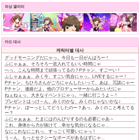
의상 갤러리
카드 대사
캐릭터별 대사
グッドモーニングだにゃっ。今日も一日がんばろー !
ふにゃぁぁ、そろそろ一息入れてもいい時間にゃ
へっ、こんな時間まで頑張ってるの？Pチャン、すごーい !
ふしゃぁぁぁ、みく今、すごい気合にゃっ。LIVEするにゃー !
Pチャン、ちひろさんがごろにゃんしたいって。あは、冗談にゃー
Pチャン、連絡だよ。他のプロデューサーからみたいだにゃ
ねぇねぇっ、大きなイベントにゃっ。一緒に行こうよ～ !
プレゼントはっけ～ん。みくのかな、みくのじゃないかな♪
Pチャン、ぼーっとしてどうしたのー？あっ、みくのこと考えてる
ー？
ふにゃぁぁぁ、たまにはのんびりするのも必要にゃあ～
これ、身体から力が抜けて…幸せな気分になるにゃ…
なにこれなにこれっ、すっごく可愛いにゃっ !
う～ん、もっとセクシーなポーズがあるはずにゃ…