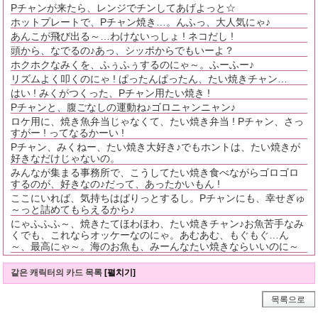
Pチャンが来たら、レンジでチンしてあげよっと☆
ホットプレートで、Pチャン焼き…。んふっ、大人気にゃ♪
あんこが飛び出る～…わけないっしょ ! ネコだし !
頭から、なでるの♪あっ、シッポからでもいーよ？
ホクホクなみくを、ふぅふぅするのにゃ～。ふーふー♪
リズムよく叩くのにゃ ! ぱったんぱったん、たい焼きチャン…
はい ! みくがつくった、Pチャン用たい焼き !
Pチャンと、腹ごなしの運動ね♪ゴロニャンニャン♪
ロケ用に、焼き魚弁当じゃなくて、たい焼き弁当 ! Pチャン、さっ
すがー ! ってなるかーい !
Pチャン、みくねー、たい焼き大好き♪でもホントは、たい焼きが
好きなだけじゃないの。
みんなが集まる事務所で、こうしてたい焼き食べながらゴロゴロ
するのが、好きなの♪だって、あったかいもん !
ここにいれば、気持ちはぱりっとするし。Pチャンにも、幸せぎゅ
～っと詰めてもらえるから♪
にゃふふふ～、焼きたてほわほわ、たい焼きチャン♪お魚苦手なみ
くでも、これならオッケーなのにゃ。あむあむ、もぐもぐ…ん
～、最高にゃ～。海のお魚も、みーんなたい焼きならいいのに～
같은 캐릭터의 카드 목록
[펼치기]
목록으로