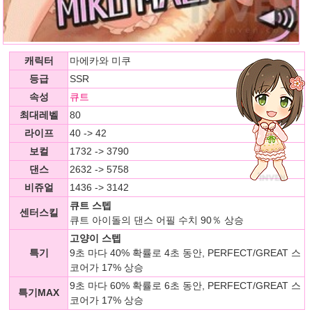
캐릭터
마에카와 미쿠
등급
SSR
속성
큐트
최대레벨
80
라이프
40 -> 42
보컬
1732 -> 3790
댄스
2632 -> 5758
비쥬얼
1436 -> 3142
큐트 스텝
센터스킬
큐트 아이돌의 댄스 어필 수치 90％ 상승
고양이 스텝
특기
9초 마다 40% 확률로 4초 동안, PERFECT/GREAT 스
코어가 17% 상승
9초 마다 60% 확률로 6초 동안, PERFECT/GREAT 스
특기MAX
코어가 17% 상승