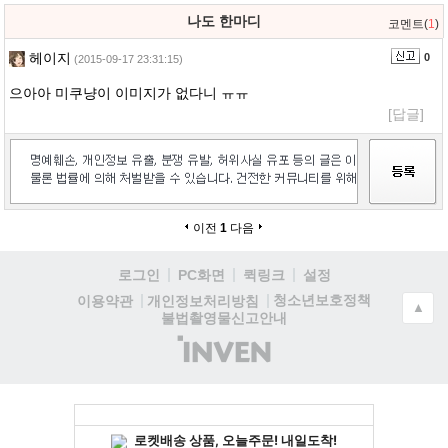
나도 한마디
코멘트(
1
)
헤이지
0
(2015-09-17 23:31:15)
으아아 미쿠냥이 이미지가 없다니 ㅠㅠ
[답글]
이전
1
다음
로그인
PC화면
퀵링크
설정
청소년보호정책
이용약관
개인정보처리방침
▲
불법촬영물신고안내
(주)
인
벤