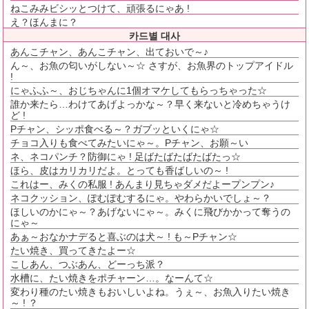
ねこみみビシッとつけて、頑張るにゃあ !
え？ほんまに？
카드별 대사
あんこチャン、あんこチャン、出ておいで～♪
ん～、お魚の匂いがしない～☆ さすが、お魚界のトップアイドル
!
にゃふふ～、おじちゃんに1個オマケしてもらっちゃった☆
誰か来たら…わけてあげよっかな～？早く来ないと冷めちゃうけ
ど !
Pチャン、シッポ食べる～？ガブッといくにゃ☆
チョコ入りも食べてみたいにゃ～。Pチャン、お願～い
ネ、ネコパンチ？防御にゃ ! 足ばたばたばたばたっ☆
ほら、皮はカリカリだよ。とっても香ばしいの～ !
これはー、みくの私服 ! あんまり見ちゃダメだよープンプン♪
ネコクッション、ぽむぽむするにゃ。やわらかいでしょ～？
ほしいのかにゃ～？あげないにゃ～。みくに飛びかかって奪うの
にゃ～
あぁ～おなかナデると喜ぶのは犬～ ! も～Pチャン☆
たい焼き、買ってきたよー☆
こしあん、つぶあん、どーっち派？
水槽に、たい焼きをポチャーン…。なーんて☆
変わり種のたい焼きもおいしいよね。うぇ～、お魚入りたい焼き
～ ! ？