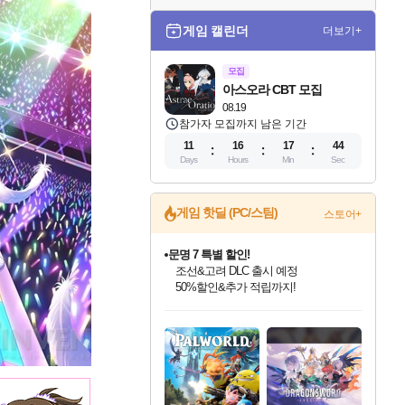
게임 캘린더
더보기+
모집
아스오라 CBT 모집
08.19
참가자 모집까지 남은 기간
11
16
17
43
Days
Hours
Min
Sec
게임 핫딜 (PC/스팀)
스토어+
문명 7 특별 할인!
조선&고려 DLC 출시 예정
50%할인&추가 적립까지!
인벤게임즈 8월 특별 할인!
드래곤소드: 어웨이크닝 입점!
마블 투혼 파이팅 소울즈 정식출시!
귀무자: 검의 길 예약 판매 중!
비스트 오브 리인카네이션 정식 출시!
커세어 코브 출시 기념 할인!
더 렐릭 퍼스트 가디언 정식 출시
베데스다 40주년 기념 할인 중!
캡콤 프렌차이즈 할인 진행 중!
캡콤 일부 상품 상시 할인
스타워즈 은하계 레이서
로블록스 기프트 카드 공식 입점
인기 퍼블리셔 모음!
스팀으로 만나는 드래곤소드!
마블 히어로 총 출동&화려한 격투!
10% 할인과
게임프릭 신작 IP
해적'섬'을 발전시키자!
설화x하드코어 액션!
베데스다의 명작들을
몬헌, 바하 등 인기 IP를
몬헌 와일즈 & 드래곤즈 도그마2
인벤게임즈에서 10% 추가 적립
Robux를 가장 안전하고
최대 90% 할인가를 만나보세요!
네이버혜택과 함께 만나보세요!
네이버 포인트 혜택까지!
이니&베니 혜택까지!
네이버 혜택가와 함께 예약하세요!
할인&네이버혜택으로 만나보세요!
네이버페이 혜택과 만나보세요!
40주년 프로모션으로 만나보세요!
할인가에 만나보세요!
일부 에디션 상시 할인!
혜택으로 예약 판매 중
편안하게 충전하세요