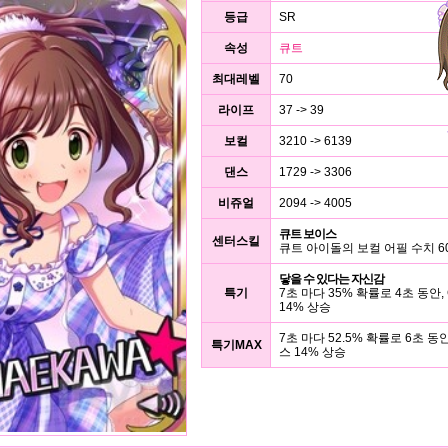
등급
SR
속성
큐트
최대레벨
70
라이프
37 -> 39
보컬
3210 -> 6139
댄스
1729 -> 3306
비쥬얼
2094 -> 4005
큐트 보이스
센터스킬
큐트 아이돌의 보컬 어필 수치 6
닿을 수 있다는 자신감
특기
7초 마다 35% 확률로 4초 동안,
14% 상승
7초 마다 52.5% 확률로 6초 동
특기MAX
스 14% 상승