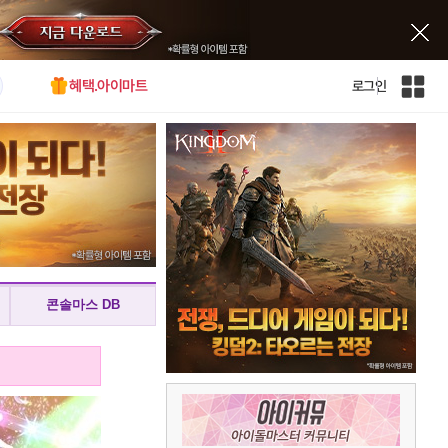
혜택.아이마트
로그인
인
벤
전
체
사
이
트
맵
콘솔마스 DB