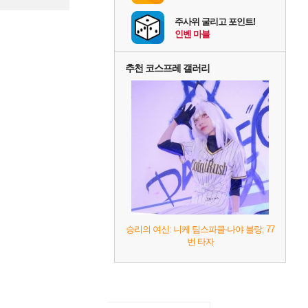
주사위 굴리고 포인트!
인벤 마블
추천 코스프레 갤러리
승리의 여신: 니케 팀스파클-나야 블랑: 77
번 타자