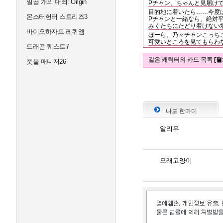
일곱 개의 대죄: Origin
Pチャン、ちゃんと見届けて
目的地に着いたら……今度
몬스터헌터 스토리즈3
Pチャンと一緒なら、絶対平気
みくたちにたどり着けない
바이오하자드 레퀴엠
ほーら、乃々チャンこっちこ
可愛いところを見てもらわ
드래곤 퀘스트7
같은 캐릭터의 카드 목록
[펼
풋볼 매니저26
나도 한마디
알리우
모래고양이