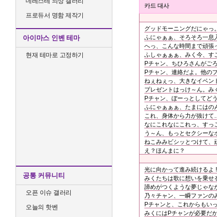
데레스테 의상 갤러리
카드 대사
프로듀서 명함 제작기
グッドモーニングだにゃっ。
아이마스 인벤 테마
ふにゃぁぁ、そろそろ一息
へっ、こんな時間まで頑張っ
현재 테마로 고정하기
ふしゃぁぁぁ、みく今、すごい
Pチャン、ちひろさんがご
Pチャン、連絡だよ。他の
ねぇねぇっ、大きなイベント
プレゼントはっけ～ん。み
Pチャン、ぼーっとしてど
ふにゃぁぁぁ、たまにはの
これ、身体から力が抜けて
なにこれなにこれっ、すっご
う～ん、もっとセクシーな
ねこみみビシッとつけて、頑
え？ほんまに？
光に向かって進み続けるよ !
공통 커뮤니티
みくたちは歌に想いを乗せる
諦めがつくような夢じゃな
오픈 이슈 갤러리
乃々チャン、一瞬ファンの
Pチャンと、これからもい
오늘의 핫벤
みくにはPチャンが必要だ