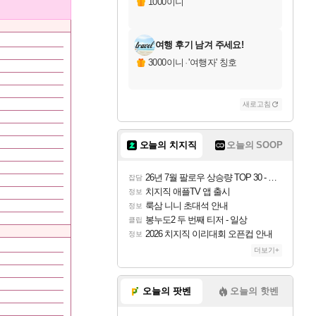
1000이니
여행 후기 남겨 주세요!
3000이니
·
'여행자' 칭호
새로고침
오늘의 치지직
오늘의 SOOP
26년 7월 팔로우 상승량 TOP 30 - 월간 치지직
잡담
치지직 애플TV 앱 출시
정보
룩삼 니니 초대석 안내
정보
봉누도2 두 번째 티저 - 일상
클립
2026 치지직 이리대회 오픈컵 안내
정보
더보기+
오늘의 팟벤
오늘의 핫벤