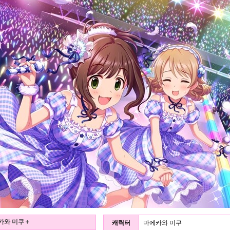
마에카와 미쿠＋
캐릭터
마에카와 미쿠