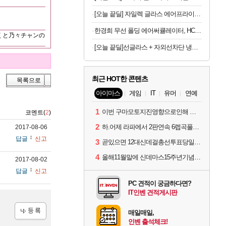
[오늘 끝딜] 자일렉 글라스 에어프라이어 6L 대용량 유리 바스켓
한경희 무선 폴딩 에어써큘레이터, HC-120F, 아이보리, 1개
くと乃々チャンの
[오늘 끝딜]선글라스 + 자외선차단 냉감원단 스포츠 쿨 마스크 화이트 1매입
최근 HOT한 콘텐츠
목록으로
아이마스
게임
IT
유머
연예
1
이번 구마모토지진영향으로인해 아이돌 커뮤니케이션 매일 게시물이 중단된다고하네요ㅠ
코멘트(
2
)
2
하.어제 라파에서 2판연속 6렙곡풀콤못했네요.
2017-08-06
답글
신고
3
곧있으면 12대신데걸총선투표당일이네요.
4
올해11월말에 신데마스15주년기념 라이브를 하네요
2017-08-02
답글
신고
PC 견적이 궁금하다면?
IT인벤 견적게시판
매일매일,
인벤 출석체크!
등록