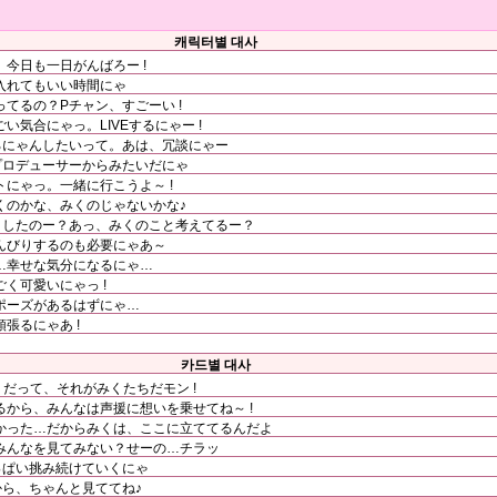
캐릭터별 대사
今日も一日がんばろー !
入れてもいい時間にゃ
てるの？Pチャン、すごーい !
気合にゃっ。LIVEするにゃー !
ろにゃんしたいって。あは、冗談にゃー
プロデューサーからみたいだにゃ
にゃっ。一緒に行こうよ～ !
くのかな、みくのじゃないかな♪
うしたのー？あっ、みくのこと考えてるー？
んびりするのも必要にゃあ～
…幸せな気分になるにゃ…
く可愛いにゃっ !
ポーズがあるはずにゃ…
張るにゃあ !
카드별 대사
 だって、それがみくたちだモン !
から、みんなは声援に想いを乗せてね～ !
かった…だからみくは、ここに立ててるんだよ
みんなを見てみない？せーの…チラッ
っぱい挑み続けていくにゃ
から、ちゃんと見ててね♪