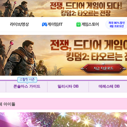
X
최대 90% 할인
라이브/영상
게이밍/IT
게임스토어
8월 프로모션
콘솔마스 가이드
밀리시타 DB
데레스테 DB
테 아이돌