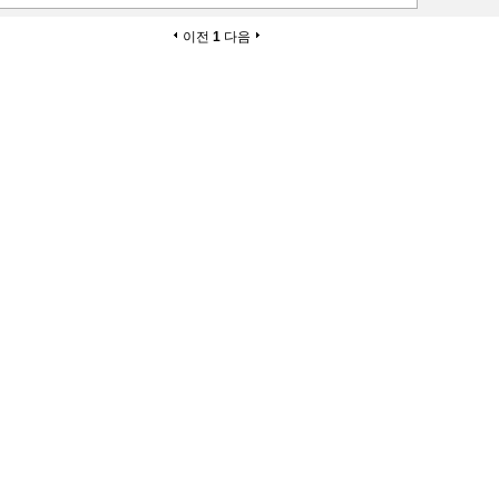
이전
1
다음