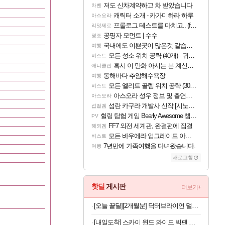
저도 신차계약하고 차 받았습니다
차벤
캐릭터 소개 - 카가미하라 하루
아스오라
프롤로그 테스트를 마치고.. (feat. 리아)
리밋제로
공명자 모먼트 | 수수
명조
국내에도 이쁜곳이 많은것 같습니다
여행
모든 성소 위치 공략 (40개) - 귀환한 영혼 도전과제
비스트
혹시 이 만화 아시는 분 계신가요
애니클립
동해바다 추암해수욕장
여행
모든 엘리트 골렘 위치 공략 (30개) - 방랑 결투가
비스트
아스오라 성우 정보 및 출연작 모음
아스오라
섬란 카구라 개발사 신작 [시노비 넥서스] 연내 출시 예정
섭컬겜
힐링 탐험 게임 Bearly Awesome 챕터 1 트레일러
PV
FF7 외전 세계관, 완결편에 집결
해외겜
모든 바우에라 업그레이드 아이템 획득 위치 공략 (89개)
비스트
7년만에 가족여행을 다녀왔습니다.
여행
새로고침
핫딜
게시판
더보기+
[오늘 끝딜][2개월분] 닥터브라이언 멀티비타민 피치 레몬맛 젤리 멀티구미 100구미, 2개
[내일도착] 스카이 윈드 와이드 빅팬 접이식 선풍기, 카키, 3개