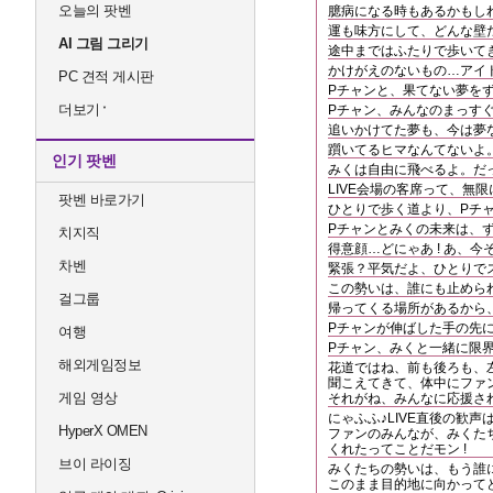
오늘의 팟벤
臆病になる時もあるかもしれ
運も味方にして、どんな壁だ
AI 그림 그리기
途中まではふたりで歩いてき
かけがえのないもの…アイ
PC 견적 게시판
Pチャンと、果てない夢をず
더보기
Pチャン、みんなのまっす
追いかけてた夢も、今は夢な
躓いてるヒマなんてないよ。
인기 팟벤
みくは自由に飛べるよ。だ
LIVE会場の客席って、無
팟벤 바로가기
ひとりで歩く道より、Pチ
Pチャンとみくの未来は、
치지직
得意顔…どにゃあ ! あ、
차벤
緊張？平気だよ、ひとりで
この勢いは、誰にも止められ
걸그룹
帰ってくる場所があるから
Pチャンが伸ばした手の先
여행
Pチャン、みくと一緒に限界
해외게임정보
花道ではね、前も後ろも、
聞こえてきて、体中にファン
게임 영상
それがね、みんなに応援さ
にゃふふ♪LIVE直後の歓
HyperX OMEN
ファンのみんなが、みくたち
くれたってことだモン !
브이 라이징
みくたちの勢いは、もう誰に
このまま目的地に向かって