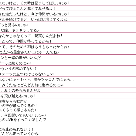
ないけど、その時は励ましてほしいにゃ !
ってぴょこんと越えてみせるよ !
た道だったけど、今は仲間がいるのにゃ !
ドルを続けてると、いっぱい増えてくよね
っと見るのにゃ♪
ぐな瞳、キラキラしてる♪
んかじゃなくって、現実なんだよね !
だって、仲間が待ってるから !
って、そのための羽はもうもらったからね♪
限に広がる星空みたい…にゃーんてね♪
ャンと一緒の道がいいんだ
ずーっと続くのにゃ♪
今そういうの求めてない？
ステージに立つわけじゃないモン♪
ないにゃ～ ! ハァ、誰かツッコんでにゃあ…
、みくたちはどんどん前に進めるのにゃ
に、みくの夢もあるんだよ
を飛び越えるのにゃ !
左右からも歓声が
の声が飛んでくるの !
れてるって感じるんだ♪
声は、何回聞いてもいいよね～♪
のLIVEをすっごく楽しんで
も止められないよ !
どんどん走っていくから、