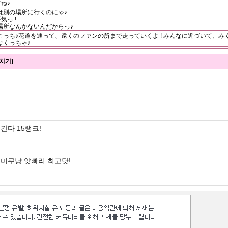
ね♪
は別の場所に行くのにゃ♪
っ !
場所なんかないんだからっ♪
っち♪花道を通って、遠くのファンの所まで走っていくよ ! みんなに近づいて、み
なくっちゃ♪
치기]
간다 15랭크!
미쿠냥 얏빠리 최고닷!